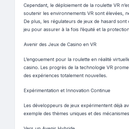
Cependant, le déploiement de la roulette VR n’e
soutenir les environnements VR sont élevées, néce
De plus, les régulateurs de jeux de hasard sont 
jeu pour assurer à la fois l’équité et la protectio
Avenir des Jeux de Casino en VR
L’engouement pour la roulette en réalité virtuell
casino. Les progrès de la technologie VR promet
des expériences totalement nouvelles.
Expérimentation et Innovation Continue
Les développeurs de jeux expérimentent déjà avec
exemple des thèmes uniques et des mécanismes d
Vers un Avenir Hybride