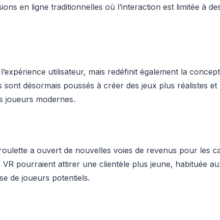
 en ligne traditionnelles où l’interaction est limitée à des
expérience utilisateur, mais redéfinit également la concep
s sont désormais poussés à créer des jeux plus réalistes et
des joueurs modernes.
roulette a ouvert de nouvelles voies de revenus pour les c
ux VR pourraient attirer une clientèle plus jeune, habituée au
e de joueurs potentiels.