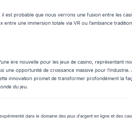
 il est probable que nous verrons une fusion entre les cas
ix entre une immersion totale via VR ou l’ambiance tradition
 d’une ère nouvelle pour les jeux de casino, représentant no
i une opportunité de croissance massive pour l’industrie. 
 cette innovation promet de transformer profondément la fa
onde du jeu.
 expérimenté dans le domaine des jeux d’argent en ligne et des cas