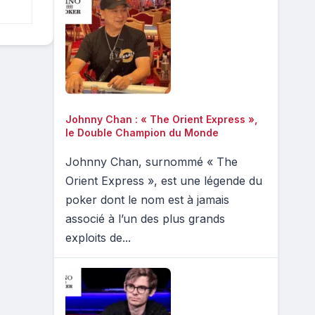
Johnny Chan : « The Orient Express »,
le Double Champion du Monde
Johnny Chan, surnommé « The
Orient Express », est une légende du
poker dont le nom est à jamais
associé à l’un des plus grands
exploits de...