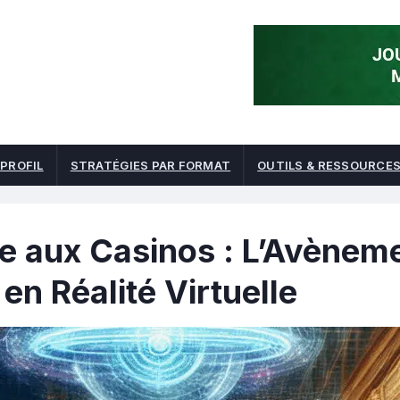
 PROFIL
STRATÉGIES PAR FORMAT
OUTILS & RESSOURCE
e aux Casinos : L’Avènem
en Réalité Virtuelle