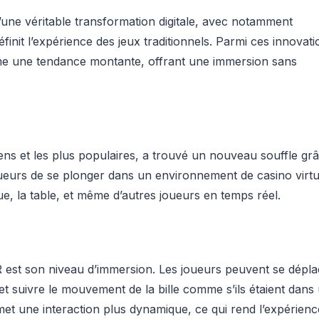
d’une véritable transformation digitale, avec notamment
définit l’expérience des jeux traditionnels. Parmi ces innovati
comme une tendance montante, offrant une immersion sans
ciens et les plus populaires, a trouvé un nouveau souffle gr
ueurs de se plonger dans un environnement de casino virtu
ue, la table, et même d’autres joueurs en temps réel.
VR est son niveau d’immersion. Les joueurs peuvent se dépla
 et suivre le mouvement de la bille comme s’ils étaient dans
rmet une interaction plus dynamique, ce qui rend l’expérienc