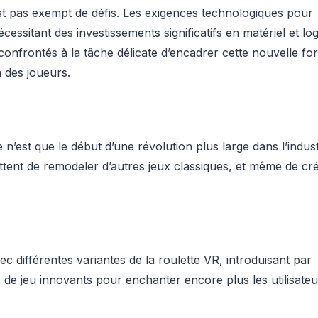
st pas exempt de défis. Les exigences technologiques pour
ssitant des investissements significatifs en matériel et logi
confrontés à la tâche délicate d’encadrer cette nouvelle f
n des joueurs.
e n’est que le début d’une révolution plus large dans l’indus
tent de remodeler d’autres jeux classiques, et même de cr
 différentes variantes de la roulette VR, introduisant par
e jeu innovants pour enchanter encore plus les utilisateu