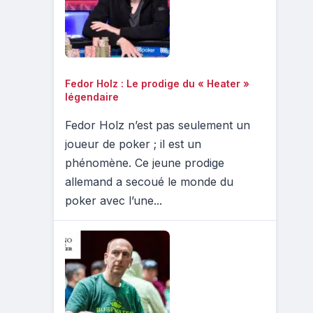
Fedor Holz : Le prodige du « Heater »
légendaire
Fedor Holz n’est pas seulement un
joueur de poker ; il est un
phénomène. Ce jeune prodige
allemand a secoué le monde du
poker avec l’une...