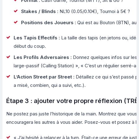
Format :
Cash Game, Tournoi (MTT), Sit & Go ?
Stakes / Blinds :
NL10 (0.05/0.10€), Tournoi à 5€ ?
Positions des Joueurs :
Qui est au Bouton (BTN), au S
Les Tapis Effectifs :
La taille des tapis (en jetons ou, id
début du coup.
Les Profils Adversaires :
Donnez quelques infos sur les j
large-passif (Calling Station) », « C’est un régulier serré-a
L’Action Street par Street :
Détaillez ce qui s’est passé pré-
a misé, combien, qui a suivi, etc.).
Étape 3 : ajouter votre propre réflexion (T
Ne postez pas juste l’historique de la main. Montrez que vous a
encouragera les autres à vous aider. Posez-vous et posez à
« J’ai hésité à relancer à la turn. Était-ce une erreur de just