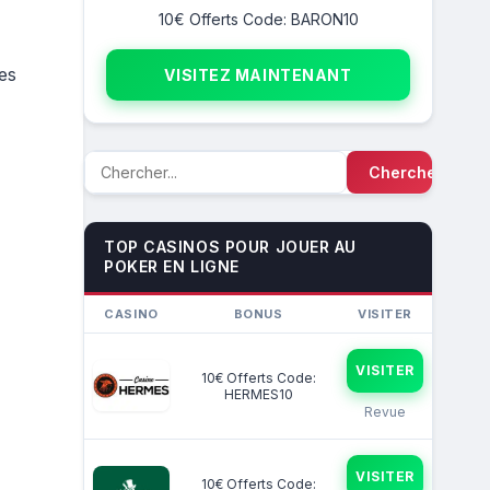
10€ Offerts Code: BARON10
es
VISITEZ MAINTENANT
TOP CASINOS POUR JOUER AU
POKER EN LIGNE
CASINO
BONUS
VISITER
VISITER
10€ Offerts Code:
HERMES10
Revue
VISITER
10€ Offerts Code: