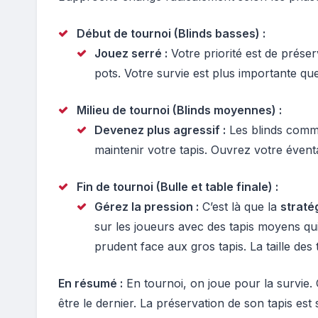
Début de tournoi (Blinds basses) :
Jouez serré :
Votre priorité est de préser
pots. Votre survie est plus importante qu
Milieu de tournoi (Blinds moyennes) :
Devenez plus agressif :
Les blinds commen
maintenir votre tapis. Ouvrez votre éventa
Fin de tournoi (Bulle et table finale) :
Gérez la pression :
C’est là que la
straté
sur les joueurs avec des tapis moyens qui
prudent face aux gros tapis. La taille des 
En résumé :
En tournoi, on joue pour la survie.
être le dernier. La préservation de son tapis e