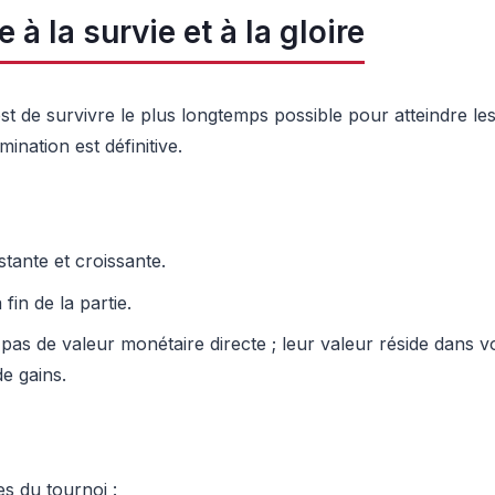
 à la survie et à la gloire
est de survivre le plus longtemps possible pour atteindre le
mination est définitive.
tante et croissante.
fin de la partie.
pas de valeur monétaire directe ; leur valeur réside dans v
de gains.
s du tournoi :