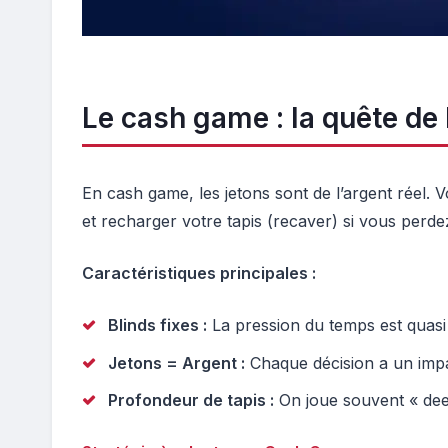
Le cash game : la quête de
En cash game, les jetons sont de l’argent réel. 
et recharger votre tapis (recaver) si vous perde
Caractéristiques principales :
Blinds fixes :
La pression du temps est quasi 
Jetons = Argent :
Chaque décision a un impac
Profondeur de tapis :
On joue souvent « deep