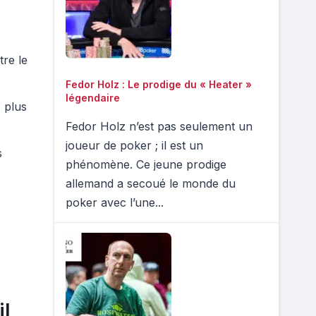
tre le
Fedor Holz : Le prodige du « Heater »
légendaire
e plus
Fedor Holz n’est pas seulement un
joueur de poker ; il est un
s
phénomène. Ce jeune prodige
allemand a secoué le monde du
poker avec l’une...
il