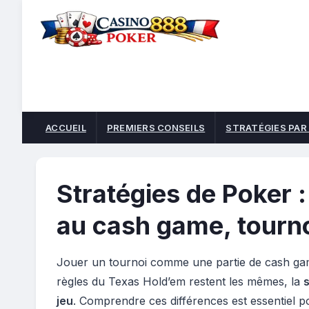
ACCUEIL
PREMIERS CONSEILS
STRATÉGIES PAR
Stratégies de Poker 
au cash game, tourno
Jouer un tournoi comme une partie de cash game 
règles du Texas Hold’em restent les mêmes, la
jeu
. Comprendre ces différences est essentiel 