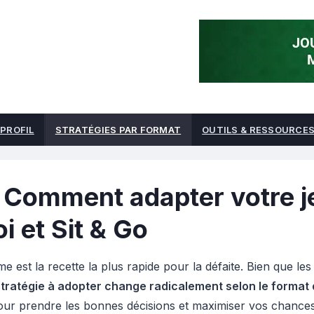
 PROFIL
STRATÉGIES PAR FORMAT
OUTILS & RESSOURCE
: Comment adapter votre j
i et Sit & Go
est la recette la plus rapide pour la défaite. Bien que les
stratégie à adopter change radicalement selon le format
pour prendre les bonnes décisions et maximiser vos chance