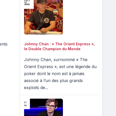
ents
Johnny Chan : « The Orient Express »,
le Double Champion du Monde
Johnny Chan, surnommé « The
Orient Express », est une légende du
poker dont le nom est à jamais
associé à l’un des plus grands
exploits de...