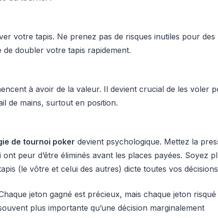
ver votre tapis. Ne prenez pas de risques inutiles pour des 
e de doubler votre tapis rapidement.
cent à avoir de la valeur. Il devient crucial de les voler 
il de mains, surtout en position.
gie de tournoi poker
devient psychologique. Mettez la pres
 ont peur d’être éliminés avant les places payées. Soyez p
tapis (le vôtre et celui des autres) dicte toutes vos décisions
 Chaque jeton gagné est précieux, mais chaque jeton risqué
st souvent plus importante qu’une décision marginalement