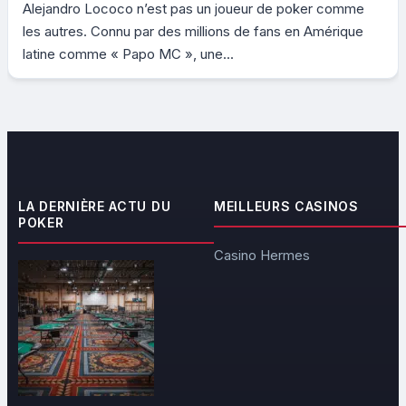
Alejandro Lococo n’est pas un joueur de poker comme
les autres. Connu par des millions de fans en Amérique
latine comme « Papo MC », une...
LA DERNIÈRE ACTU DU
MEILLEURS CASINOS
POKER
Casino Hermes