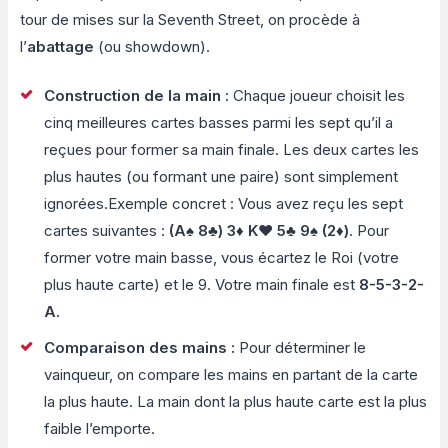
tour de mises sur la Seventh Street, on procède à
l’
abattage
(ou
showdown
).
Construction de la main :
Chaque joueur choisit les
cinq meilleures cartes basses parmi les sept qu’il a
reçues pour former sa main finale. Les deux cartes les
plus hautes (ou formant une paire) sont simplement
ignorées.
Exemple concret :
Vous avez reçu les sept
cartes suivantes :
(A♠️ 8♣️) 3♦️ K❤️ 5♣️ 9♠️ (2♦️)
. Pour
former votre main basse, vous écartez le Roi (votre
plus haute carte) et le 9. Votre main finale est
8-5-3-2-
A.
Comparaison des mains :
Pour déterminer le
vainqueur, on compare les mains en partant de la carte
la plus haute. La main dont la plus haute carte est la plus
faible l’emporte.