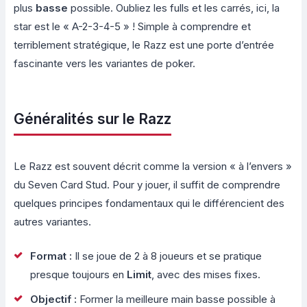
plus
basse
possible. Oubliez les fulls et les carrés, ici, la
star est le « A-2-3-4-5 » ! Simple à comprendre et
terriblement stratégique, le Razz est une porte d’entrée
fascinante vers les variantes de poker.
Généralités sur le Razz
Le Razz est souvent décrit comme la version « à l’envers »
du Seven Card Stud. Pour y jouer, il suffit de comprendre
quelques principes fondamentaux qui le différencient des
autres variantes.
Format :
Il se joue de 2 à 8 joueurs et se pratique
presque toujours en
Limit
, avec des mises fixes.
Objectif :
Former la meilleure main basse possible à