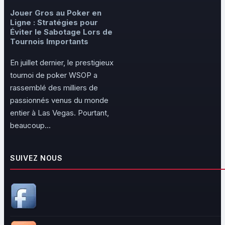
Jouer Gros au Poker en
Ligne : Stratégies pour
Éviter le Sabotage Lors de
Tournois Importants
En juillet dernier, le prestigieux
tournoi de poker WSOP a
rassemblé des milliers de
passionnés venus du monde
entier à Las Vegas. Pourtant,
beaucoup...
SUIVEZ NOUS