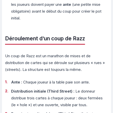
les joueurs doivent payer une
ante
(une petite mise
obligatoire) avant le début du coup pour créer le pot
initial.
Déroulement d’un coup de Razz
Un coup de Razz est un marathon de mises et de
distribution de cartes qui se déroule sur plusieurs « rues »
(streets). La structure est toujours la même.
Ante :
Chaque joueur à la table paie son ante.
Distribution initiale (Third Street) :
Le donneur
distribue trois cartes à chaque joueur : deux fermées
(le « hole ») et une ouverte, visible par tous.