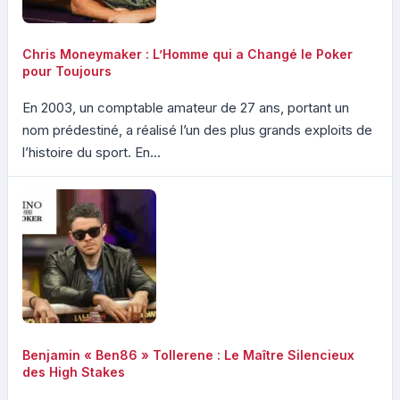
Chris Moneymaker : L’Homme qui a Changé le Poker
pour Toujours
En 2003, un comptable amateur de 27 ans, portant un
nom prédestiné, a réalisé l’un des plus grands exploits de
l’histoire du sport. En...
Benjamin « Ben86 » Tollerene : Le Maître Silencieux
des High Stakes