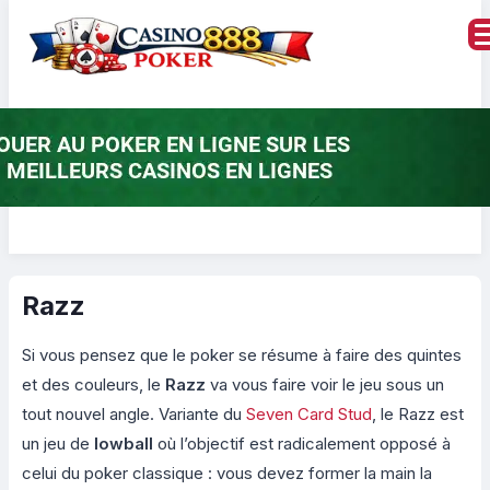
Razz
Si vous pensez que le poker se résume à faire des quintes
et des couleurs, le
Razz
va vous faire voir le jeu sous un
tout nouvel angle. Variante du
Seven Card Stud
, le Razz est
un jeu de
lowball
où l’objectif est radicalement opposé à
celui du poker classique : vous devez former la main la