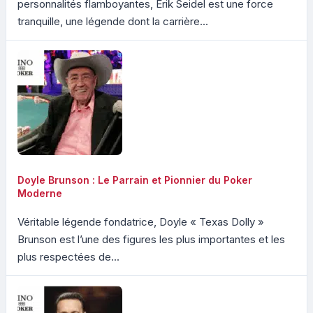
personnalités flamboyantes, Erik Seidel est une force
tranquille, une légende dont la carrière...
Doyle Brunson : Le Parrain et Pionnier du Poker
Moderne
Véritable légende fondatrice, Doyle « Texas Dolly »
Brunson est l’une des figures les plus importantes et les
plus respectées de...