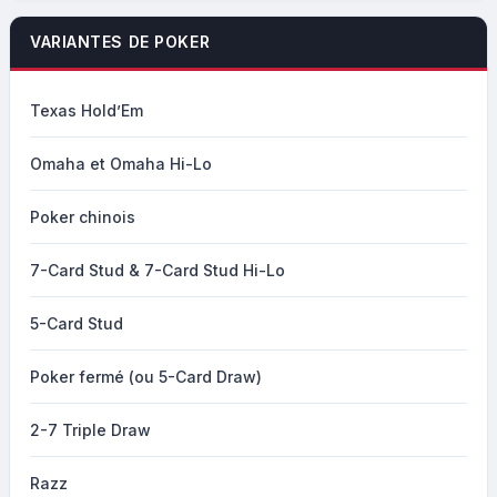
VARIANTES DE POKER
Texas Hold’Em
Omaha et Omaha Hi-Lo
Poker chinois
7-Card Stud & 7-Card Stud Hi-Lo
5-Card Stud
Poker fermé (ou 5-Card Draw)
2-7 Triple Draw
Razz