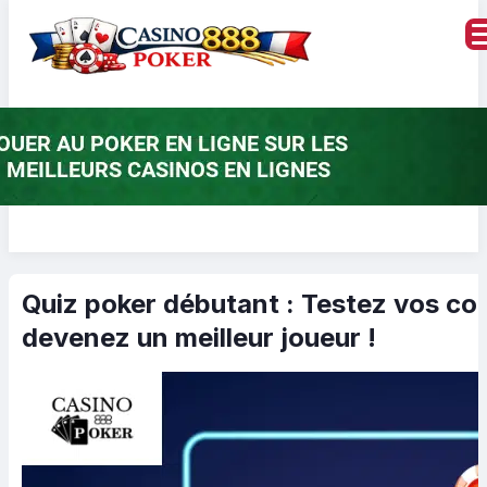
Quiz poker débutant : Testez vos co
devenez un meilleur joueur !