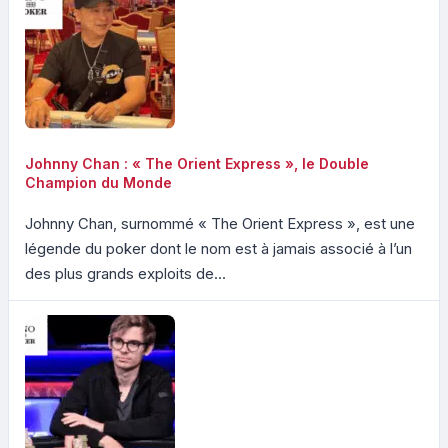
Johnny Chan : « The Orient Express », le Double
Champion du Monde
Johnny Chan, surnommé « The Orient Express », est une
légende du poker dont le nom est à jamais associé à l’un
des plus grands exploits de...