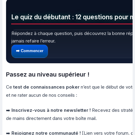
Le quiz du débutant : 12 questions pour m
Répondez à chaque question, puis découvrez la bonne répons
jamais refaire l’erreur.
➡️ Commencer
Passez au niveau supérieur !
Ce
test de connaissances poker
n’est que le début de votr
et ne rater aucun de nos conseils :
➡️
Inscrivez-vous à notre newsletter !
Recevez des stratégi
de mains directement dans votre boîte mail.
➡️
Rejoignez notre communauté !
[Lien vers votre forum, 