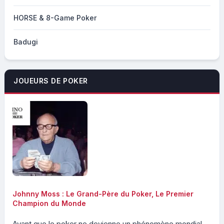
HORSE & 8-Game Poker
Badugi
JOUEURS DE POKER
Johnny Moss : Le Grand-Père du Poker, Le Premier
Champion du Monde
Avant que le poker ne devienne un phénomène mondial,