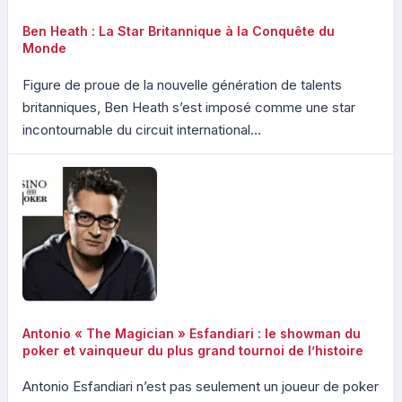
Ben Heath : La Star Britannique à la Conquête du
Monde
Figure de proue de la nouvelle génération de talents
britanniques, Ben Heath s’est imposé comme une star
incontournable du circuit international...
Antonio « The Magician » Esfandiari : le showman du
poker et vainqueur du plus grand tournoi de l’histoire
Antonio Esfandiari n’est pas seulement un joueur de poker