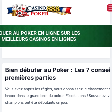
Bien débuter au Poker : Les 7 consei
premières parties
Vous avez appris les règles, vous connaissez le classement de
lancer dans le grand bain du poker. Félicitations ! Souvenez-
champions ont été débutants un jour.