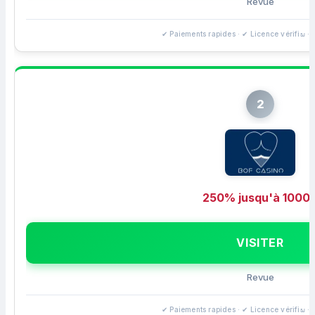
Revue
2
250% jusqu'à 1000
VISITER
Revue