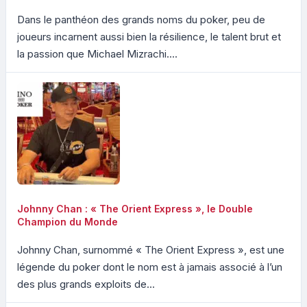
Dans le panthéon des grands noms du poker, peu de
joueurs incarnent aussi bien la résilience, le talent brut et
la passion que Michael Mizrachi....
Johnny Chan : « The Orient Express », le Double
Champion du Monde
Johnny Chan, surnommé « The Orient Express », est une
légende du poker dont le nom est à jamais associé à l’un
des plus grands exploits de...