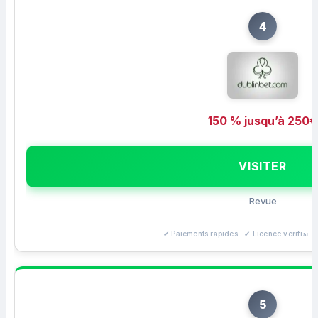
4
150 % jusqu’à 250€
VISITER
Revue
5