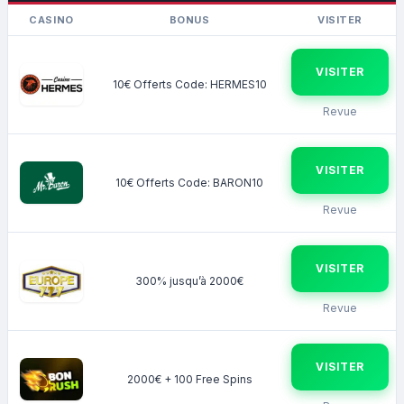
CASINO
BONUS
VISITER
VISITER
10€ Offerts Code: HERMES10
Revue
VISITER
10€ Offerts Code: BARON10
Revue
VISITER
300% jusqu’à 2000€
Revue
VISITER
2000€ + 100 Free Spins