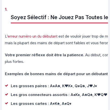
Soyez Sélectif : Ne Jouez Pas Toutes le
L’
erreur numéro un du débutant
est de vouloir jouer trop de ma
mais la plupart des mains de départ sont faibles et vous feront
Votre premier réflexe doit être la patience.
Au début, conc
plus fortes.
Exemples de bonnes mains de départ pour un débutant :
Les grosses paires :
A
♠️A
♣️
,
K
♥️K
♦️
,
Q
♠️Q
♣️
,
J
♥️J
♦️
Les gros connecteurs assortis :
A
♠️K
♠️
,
A
♣️Q
♣️
,
K
♥️Q
♥️
Les grosses cartes :
A
♦️K
♣️
,
A
♠️Q
♦️