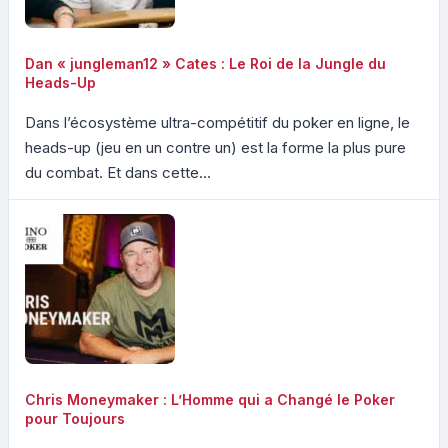
Dan « jungleman12 » Cates : Le Roi de la Jungle du
Heads-Up
Dans l’écosystème ultra-compétitif du poker en ligne, le
heads-up (jeu en un contre un) est la forme la plus pure
du combat. Et dans cette...
Chris Moneymaker : L’Homme qui a Changé le Poker
pour Toujours