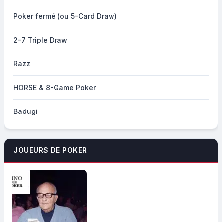
Poker fermé (ou 5-Card Draw)
2-7 Triple Draw
Razz
HORSE & 8-Game Poker
Badugi
JOUEURS DE POKER