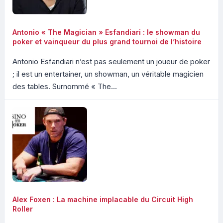
Antonio « The Magician » Esfandiari : le showman du
poker et vainqueur du plus grand tournoi de l’histoire
Antonio Esfandiari n’est pas seulement un joueur de poker
; il est un entertainer, un showman, un véritable magicien
des tables. Surnommé « The...
Alex Foxen : La machine implacable du Circuit High
Roller