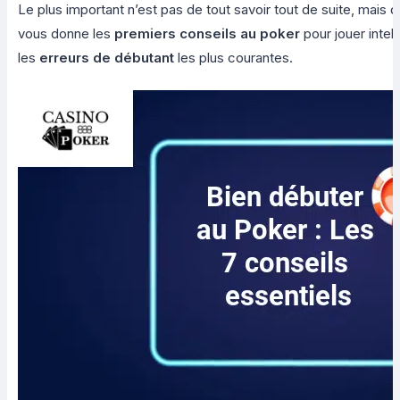
Le plus important n’est pas de tout savoir tout de suite, mais 
vous donne les
premiers conseils au poker
pour jouer intel
les
erreurs de débutant
les plus courantes.