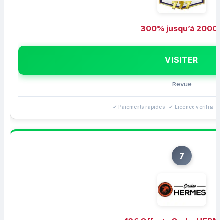
300% jusqu’à 2000
VISITER
Revue
7