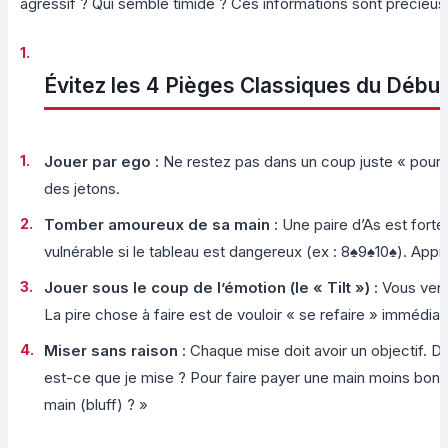
agressif ? Qui semble timide ? Ces informations sont précieus
Évitez les 4 Pièges Classiques du Débu
Jouer par ego :
Ne restez pas dans un coup juste « pour 
des jetons.
Tomber amoureux de sa main :
Une paire d’As est forte 
vulnérable si le tableau est dangereux (ex : 8♠️9♠️10♠️). Appr
Jouer sous le coup de l’émotion (le « Tilt ») :
Vous vene
La pire chose à faire est de vouloir « se refaire » immédi
Miser sans raison :
Chaque mise doit avoir un objectif. 
est-ce que je mise ? Pour faire payer une main moins bonn
main (bluff) ? »