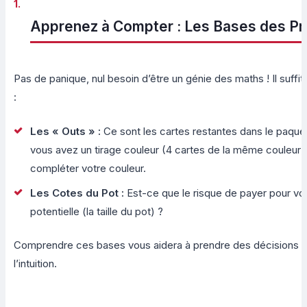
Apprenez à Compter : Les Bases des Pro
Pas de panique, nul besoin d’être un génie des maths ! Il suf
:
Les « Outs » :
Ce sont les cartes restantes dans le paquet
vous avez un tirage couleur (4 cartes de la même couleur), 
compléter votre couleur.
Les Cotes du Pot :
Est-ce que le risque de payer pour voi
potentielle (la taille du pot) ?
Comprendre ces bases vous aidera à prendre des décisions p
l’intuition.