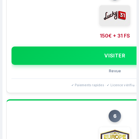
150€ + 31 FS
VISITER
Revue
6