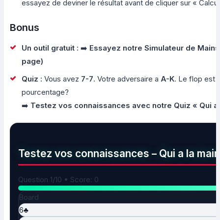
essayez de deviner le résultat avant de cliquer sur « Calcul
Bonus
Un outil gratuit :
➡️
Essayez notre Simulateur de Mains 
page)
Quiz :
Vous avez
7-7
. Votre adversaire a
A-K
. Le flop est
pourcentage?
➡️
Testez vos connaissances avec notre Quiz « Qui a 
Testez vos connaissances – Qui a la mai
Question
1
/
10
• Score:
0
Board
6♣