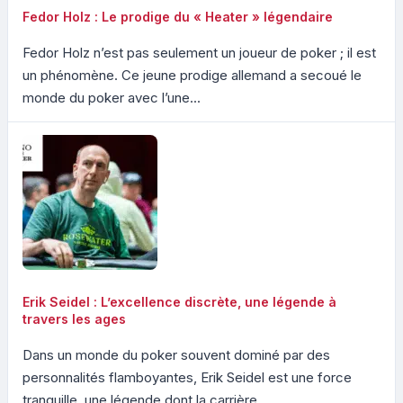
Fedor Holz : Le prodige du « Heater » légendaire
Fedor Holz n’est pas seulement un joueur de poker ; il est
un phénomène. Ce jeune prodige allemand a secoué le
monde du poker avec l’une...
Erik Seidel : L’excellence discrète, une légende à
travers les ages
Dans un monde du poker souvent dominé par des
personnalités flamboyantes, Erik Seidel est une force
tranquille, une légende dont la carrière...