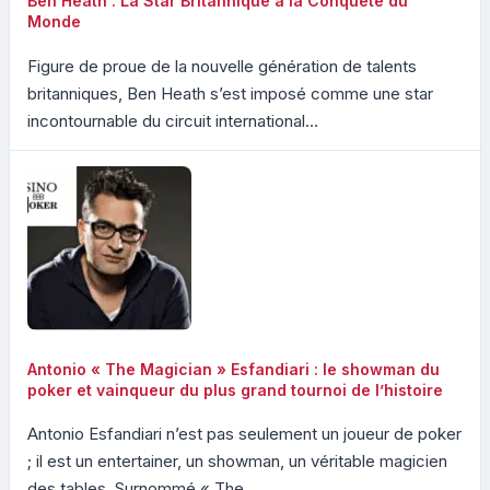
Ben Heath : La Star Britannique à la Conquête du
Monde
Figure de proue de la nouvelle génération de talents
britanniques, Ben Heath s’est imposé comme une star
incontournable du circuit international...
Antonio « The Magician » Esfandiari : le showman du
poker et vainqueur du plus grand tournoi de l’histoire
Antonio Esfandiari n’est pas seulement un joueur de poker
; il est un entertainer, un showman, un véritable magicien
des tables. Surnommé « The...