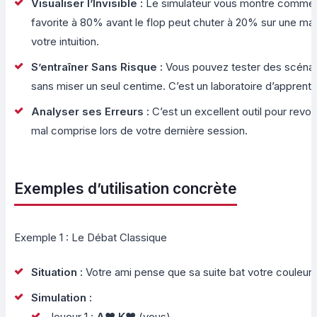
Visualiser l’Invisible :
Le simulateur vous montre comment 
favorite à 80% avant le flop peut chuter à 20% sur une mau
votre intuition.
S’entraîner Sans Risque :
Vous pouvez tester des scénar
sans miser un seul centime. C’est un laboratoire d’apprenti
Analyser ses Erreurs :
C’est un excellent outil pour revo
mal comprise lors de votre dernière session.
Exemples d’utilisation concrète
Exemple 1 : Le Débat Classique
Situation :
Votre ami pense que sa suite bat votre couleur.
Simulation :
Joueur 1 :
A
♥️
K
♥️
(vous)