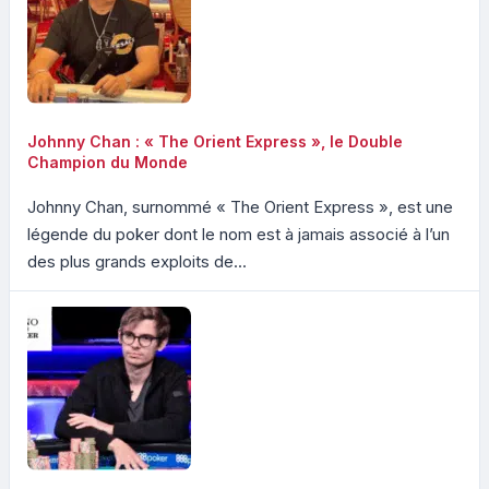
Johnny Chan : « The Orient Express », le Double
Champion du Monde
Johnny Chan, surnommé « The Orient Express », est une
légende du poker dont le nom est à jamais associé à l’un
des plus grands exploits de...