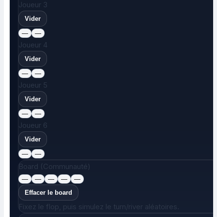
Joueur 3
Vider
—
—
Joueur 4
Vider
—
—
Joueur 5
Vider
—
—
Joueur 6
Vider
—
—
Board (Communauté)
—
—
—
—
—
Effacer le board
Fixez le flop, puis simulez le turn/river aléatoires.