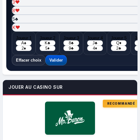
3♥
8♥
5♣
K♥
Joueur 1
Joueur 2
Joueur 3
Joueur 4
Joueur 5
Jo
A♠
K♣
8♣
J♣
Q♦
2♠
5♦
9♣
4♦
2♣
Effacer choix
Valider
JOUER AU CASINO SUR