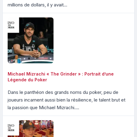
millions de dollars, il y avait...
Michael Mizrachi « The Grinder » : Portrait d’une
Légende du Poker
Dans le panthéon des grands noms du poker, peu de
joueurs incarnent aussi bien la résilience, le talent brut et
la passion que Michael Mizrachi....