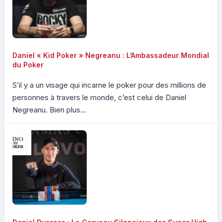
Daniel « Kid Poker » Negreanu : L’Ambassadeur Mondial
du Poker
S’il y a un visage qui incarne le poker pour des millions de
personnes à travers le monde, c’est celui de Daniel
Negreanu. Bien plus...