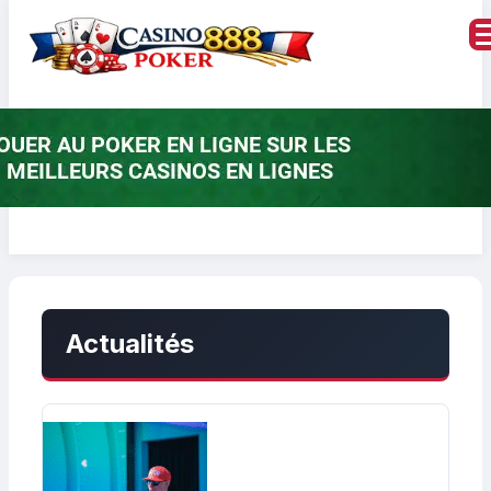
Actualités