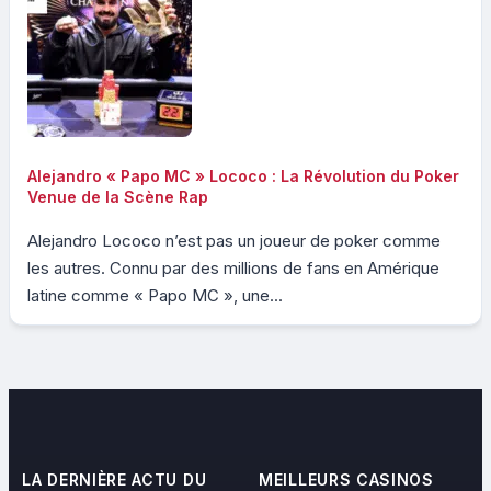
Alejandro « Papo MC » Lococo : La Révolution du Poker
Venue de la Scène Rap
Alejandro Lococo n’est pas un joueur de poker comme
les autres. Connu par des millions de fans en Amérique
latine comme « Papo MC », une...
LA DERNIÈRE ACTU DU
MEILLEURS CASINOS