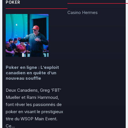
POKER
Casino Hermes
Poker en ligne : L’exploit
canadien en quête d’un
nouveau souffle
Deux Canadiens, Greg ‘FBT’
Mueller et Rami Hammoud,
font rêver les passionnés de
poker en visant le prestigieux
titre du WSOP Main Event.
Ce...