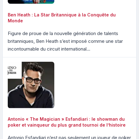
Ben Heath : La Star Britannique à la Conquête du
Monde
Figure de proue de la nouvelle génération de talents
britanniques, Ben Heath s’est imposé comme une star
incontournable du circuit international...
Antonio « The Magician » Esfandiari : le showman du
poker et vainqueur du plus grand tournoi de l’histoire
Antonio Esfandiari n’est pas seulement un joueur de poker