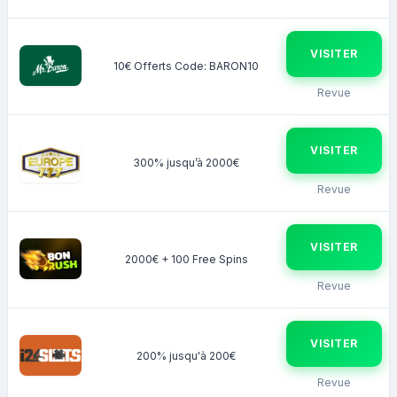
VISITER
10€ Offerts Code: BARON10
Revue
VISITER
300% jusqu’à 2000€
Revue
VISITER
2000€ + 100 Free Spins
Revue
VISITER
200% jusqu'à 200€
Revue