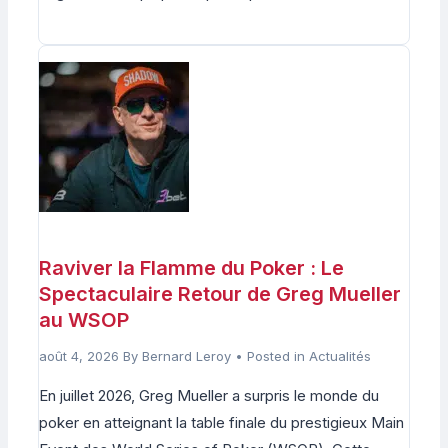
Raviver la Flamme du Poker : Le
Spectaculaire Retour de Greg Mueller
au WSOP
août 4, 2026
By
Bernard Leroy
• Posted in
Actualités
En juillet 2026, Greg Mueller a surpris le monde du
poker en atteignant la table finale du prestigieux Main