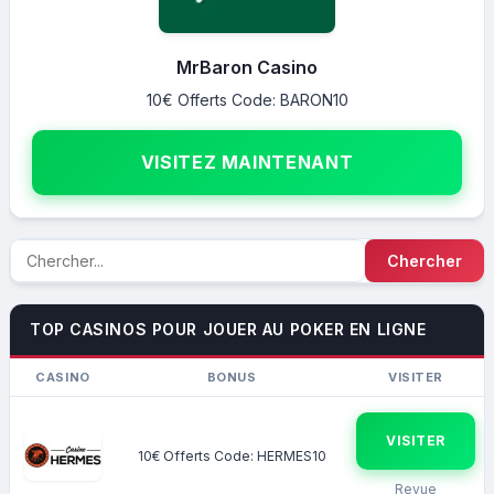
MrBaron Casino
10€ Offerts Code: BARON10
VISITEZ MAINTENANT
TOP CASINOS POUR JOUER AU POKER EN LIGNE
CASINO
BONUS
VISITER
VISITER
10€ Offerts Code: HERMES10
Revue