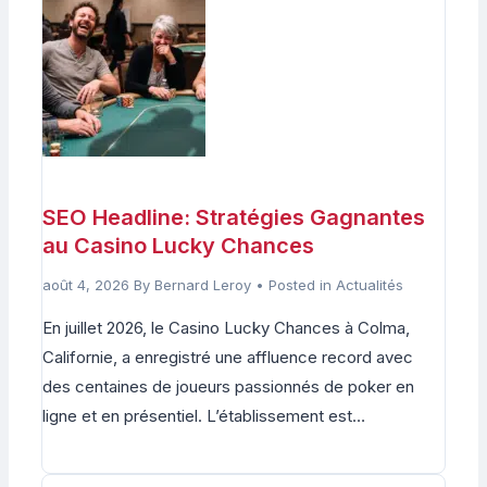
SEO Headline: Stratégies Gagnantes
au Casino Lucky Chances
août 4, 2026
By
Bernard Leroy
• Posted in
Actualités
En juillet 2026, le Casino Lucky Chances à Colma,
Californie, a enregistré une affluence record avec
des centaines de joueurs passionnés de poker en
ligne et en présentiel. L’établissement est…