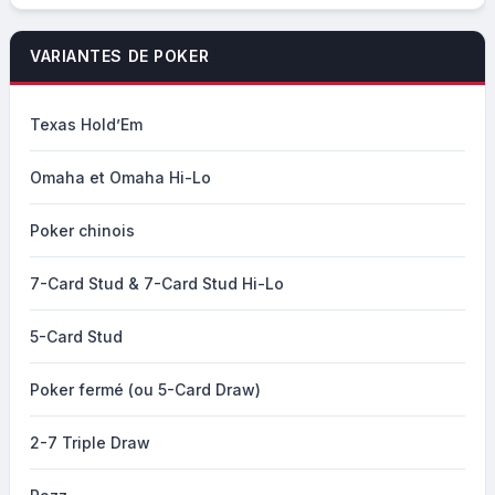
VARIANTES DE POKER
Texas Hold’Em
Omaha et Omaha Hi-Lo
Poker chinois
7-Card Stud & 7-Card Stud Hi-Lo
5-Card Stud
Poker fermé (ou 5-Card Draw)
2-7 Triple Draw