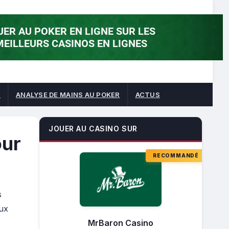
S
ANALYSE DE MAINS AU POKER
ACTUS
JOUER AU CASINO SUR
our
s
aux
MrBaron Casino