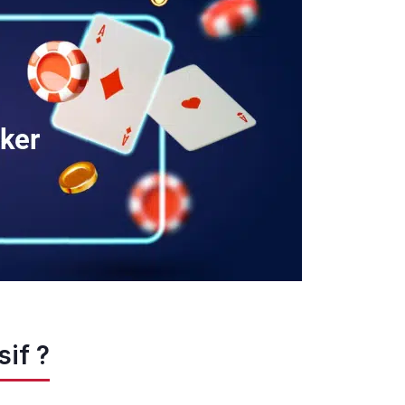
sif ?