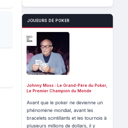
JOUEURS DE POKER
Johnny Moss : Le Grand-Père du Poker,
Le Premier Champion du Monde
Avant que le poker ne devienne un
phénomène mondial, avant les
bracelets scintillants et les tournois à
plusieurs millions de dollars, il y