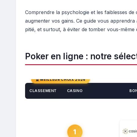
Comprendre la psychologie et les faiblesses de
augmenter vos gains. Ce guide vous apprendra à
pitié, et surtout, à éviter de tomber vous-même
Poker en ligne : notre séle
CLASSEMENT
CASINO
BO
1