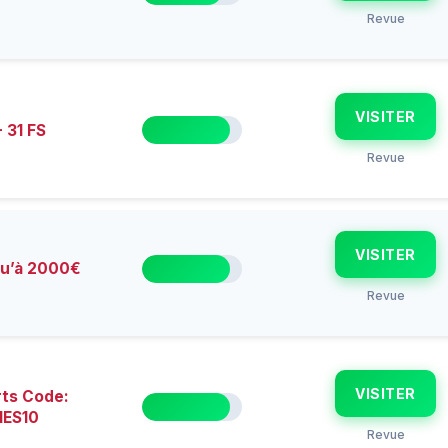
Revue
VISITER
 31 FS
Revue
VISITER
u’à 2000€
Revue
VISITER
rts Code:
ES10
Revue