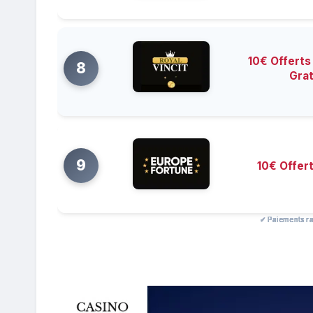
10€ Offerts
8
Grat
9
10€ Offert