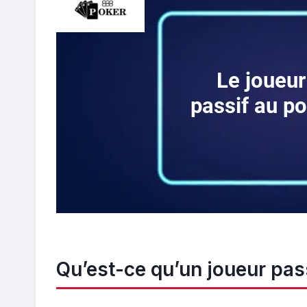
Qu’est-ce qu’un joueur pas