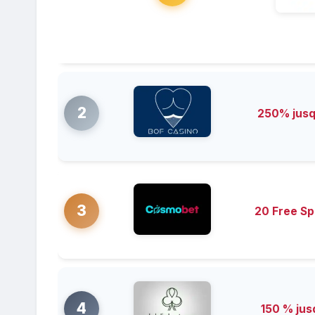
2
250% jusq
3
20 Free Sp
4
150 % jus