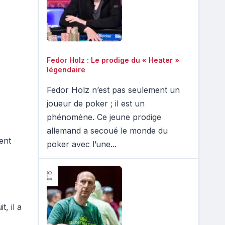
Fedor Holz : Le prodige du « Heater »
légendaire
Fedor Holz n’est pas seulement un
joueur de poker ; il est un
phénomène. Ce jeune prodige
allemand a secoué le monde du
ent
poker avec l’une...
, il a