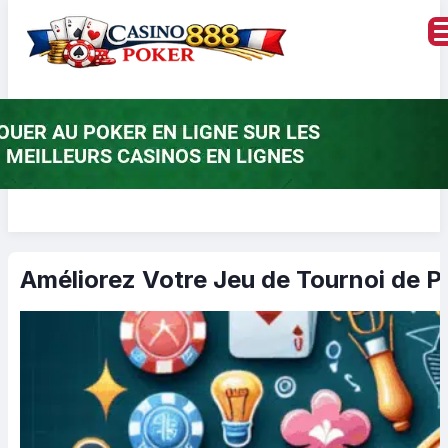
Améliorez Votre Jeu de Tournoi de P