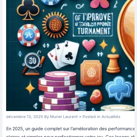
décembre 13, 2025
By
Muriel Laurent
• Posted in
Actualités
En 2025, un guide complet sur l’amélioration des performances
claires et simples pour perfectionner votre jeu. Ces leçons abor