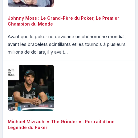
Johnny Moss : Le Grand-Père du Poker, Le Premier
Champion du Monde
Avant que le poker ne devienne un phénomène mondial,
avant les bracelets scintillants et les tournois à plusieurs
millions de dollars, il y avait...
Michael Mizrachi « The Grinder » : Portrait d’une
Légende du Poker