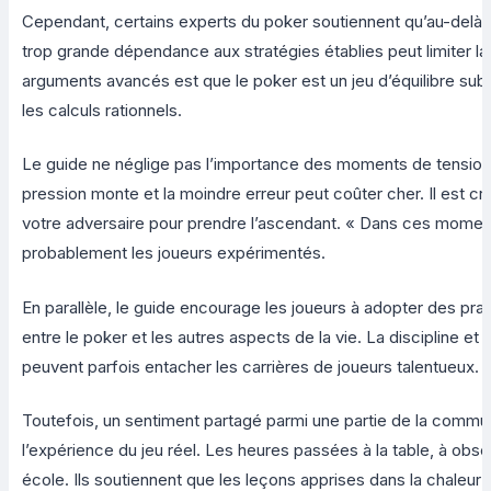
Cependant, certains experts du poker soutiennent qu’au-delà de l
trop grande dépendance aux stratégies établies peut limiter la 
arguments avancés est que le poker est un jeu d’équilibre subtil 
les calculs rationnels.
Le guide ne néglige pas l’importance des moments de tension 
pression monte et la moindre erreur peut coûter cher. Il est c
votre adversaire pour prendre l’ascendant. « Dans ces mome
probablement les joueurs expérimentés.
En parallèle, le guide encourage les joueurs à adopter des prat
entre le poker et les autres aspects de la vie. La discipline et
peuvent parfois entacher les carrières de joueurs talentueux.
Toutefois, un sentiment partagé parmi une partie de la commu
l’expérience du jeu réel. Les heures passées à la table, à obs
école. Ils soutiennent que les leçons apprises dans la chaleur