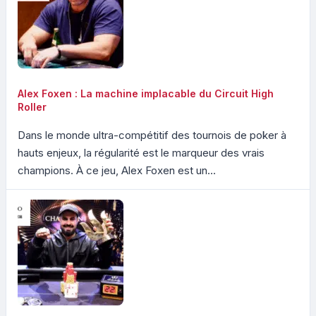
Alex Foxen : La machine implacable du Circuit High
Roller
Dans le monde ultra-compétitif des tournois de poker à
hauts enjeux, la régularité est le marqueur des vrais
champions. À ce jeu, Alex Foxen est un...