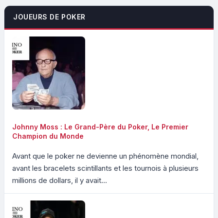
JOUEURS DE POKER
Johnny Moss : Le Grand-Père du Poker, Le Premier
Champion du Monde
Avant que le poker ne devienne un phénomène mondial,
avant les bracelets scintillants et les tournois à plusieurs
millions de dollars, il y avait...