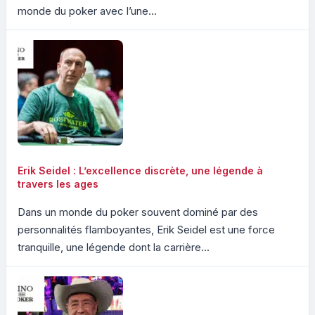
monde du poker avec l’une...
Erik Seidel : L’excellence discrète, une légende à
travers les ages
Dans un monde du poker souvent dominé par des
personnalités flamboyantes, Erik Seidel est une force
tranquille, une légende dont la carrière...