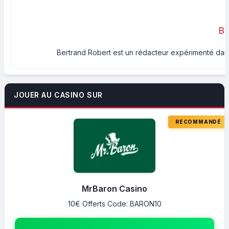
Be
Bertrand Robert est un rédacteur expérimenté dans
JOUER AU CASINO SUR
MrBaron Casino
10€ Offerts Code: BARON10