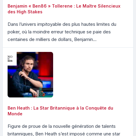
Benjamin « Ben86 » Tollerene : Le Maître Silencieux
des High Stakes
Dans l’univers impitoyable des plus hautes limites du
poker, où la moindre erreur technique se paie des
centaines de milliers de dollars, Benjamin...
Ben Heath : La Star Britannique à la Conquête du
Monde
Figure de proue de la nouvelle génération de talents
britanniques, Ben Heath s’est imposé comme une star