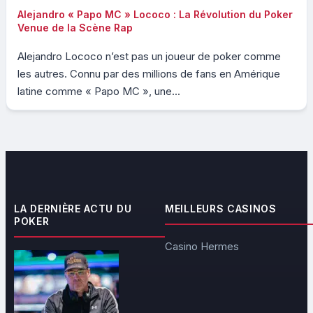
Alejandro « Papo MC » Lococo : La Révolution du Poker
Venue de la Scène Rap
Alejandro Lococo n’est pas un joueur de poker comme
les autres. Connu par des millions de fans en Amérique
latine comme « Papo MC », une...
LA DERNIÈRE ACTU DU
MEILLEURS CASINOS
POKER
Casino Hermes