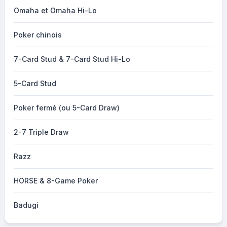
Omaha et Omaha Hi-Lo
Poker chinois
7-Card Stud & 7-Card Stud Hi-Lo
5-Card Stud
Poker fermé (ou 5-Card Draw)
2-7 Triple Draw
Razz
HORSE & 8-Game Poker
Badugi