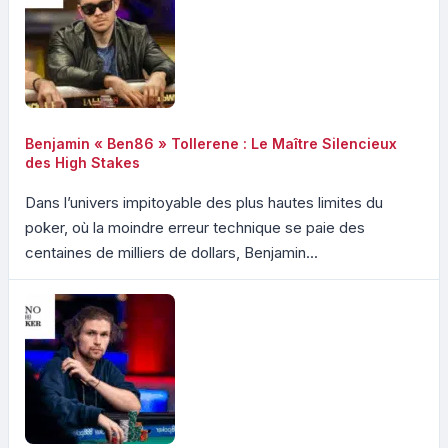
Benjamin « Ben86 » Tollerene : Le Maître Silencieux
des High Stakes
Dans l’univers impitoyable des plus hautes limites du
poker, où la moindre erreur technique se paie des
centaines de milliers de dollars, Benjamin...