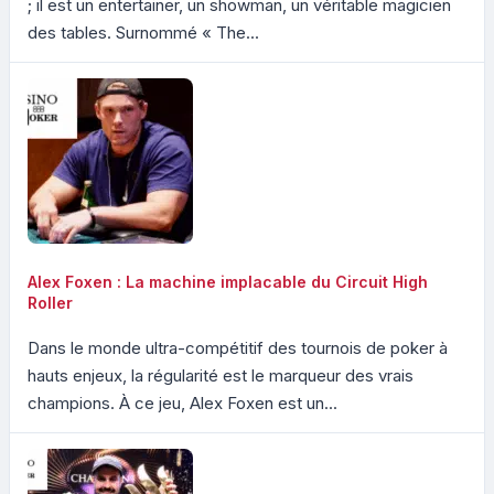
; il est un entertainer, un showman, un véritable magicien
des tables. Surnommé « The...
Alex Foxen : La machine implacable du Circuit High
Roller
Dans le monde ultra-compétitif des tournois de poker à
hauts enjeux, la régularité est le marqueur des vrais
champions. À ce jeu, Alex Foxen est un...