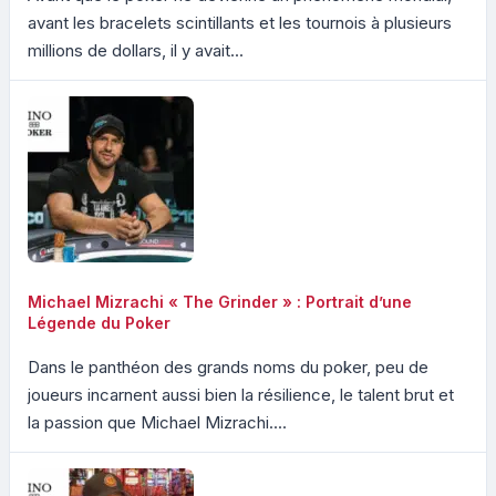
avant les bracelets scintillants et les tournois à plusieurs
millions de dollars, il y avait...
Michael Mizrachi « The Grinder » : Portrait d’une
Légende du Poker
Dans le panthéon des grands noms du poker, peu de
joueurs incarnent aussi bien la résilience, le talent brut et
la passion que Michael Mizrachi....