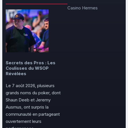
Casino Hermes
Secrets des Pros : Les
Coulisses du WSOP
Révélées
Le 7 août 2026, plusieurs
grands noms du poker, dont
Shaun Deeb et Jeremy
Ausmus, ont surpris la
communauté en partageant
ouvertement leurs