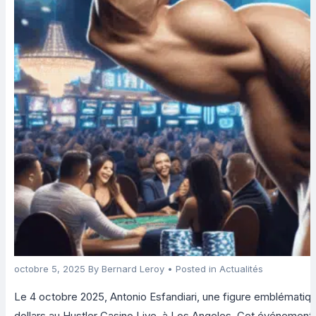
octobre 5, 2025
By
Bernard Leroy
• Posted in
Actualités
Le 4 octobre 2025, Antonio Esfandiari, une figure emblématiq
dollars au Hustler Casino Live, à Los Angeles. Cet événement, 