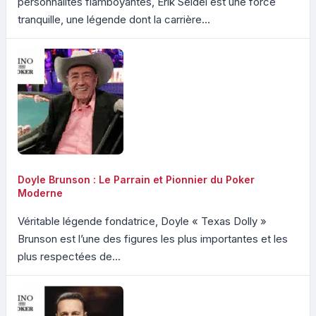
personnalités flamboyantes, Erik Seidel est une force
tranquille, une légende dont la carrière...
Doyle Brunson : Le Parrain et Pionnier du Poker
Moderne
Véritable légende fondatrice, Doyle « Texas Dolly »
Brunson est l’une des figures les plus importantes et les
plus respectées de...