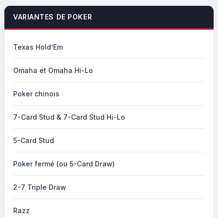
VARIANTES DE POKER
Texas Hold’Em
Omaha et Omaha Hi-Lo
Poker chinois
7-Card Stud & 7-Card Stud Hi-Lo
5-Card Stud
Poker fermé (ou 5-Card Draw)
2-7 Triple Draw
Razz