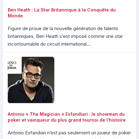
Ben Heath : La Star Britannique à la Conquête du
Monde
Figure de proue de la nouvelle génération de talents
britanniques, Ben Heath s’est imposé comme une star
incontournable du circuit international...
Antonio « The Magician » Esfandiari : le showman du
poker et vainqueur du plus grand tournoi de l’histoire
Antonio Esfandiari n’est pas seulement un joueur de poker