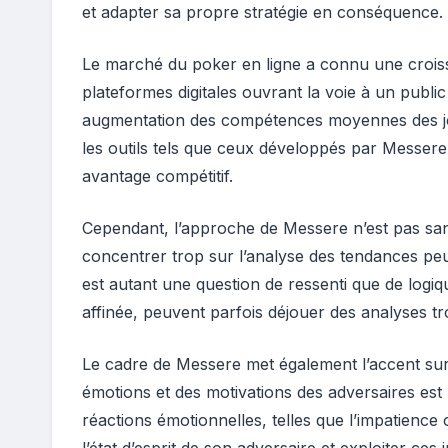
et adapter sa propre stratégie en conséquence.
Le marché du poker en ligne a connu une crois
plateformes digitales ouvrant la voie à un publ
augmentation des compétences moyennes des jou
les outils tels que ceux développés par Messer
avantage compétitif.
Cependant, l’approche de Messere n’est pas sans
concentrer trop sur l’analyse des tendances peut 
est autant une question de ressenti que de logiqu
affinée, peuvent parfois déjouer des analyses tro
Le cadre de Messere met également l’accent sur
émotions et des motivations des adversaires es
réactions émotionnelles, telles que l’impatience 