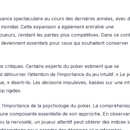
sance spectaculaire au cours des dernières années, avec 
ic mondial. Cette expansion a également entraîné une
eurs, rendant les parties plus compétitives. Dans ce cont
e deviennent essentiels pour ceux qui souhaitent conserver
 critiques. Certains experts du poker estiment que se
détourner l’attention de l’importance du jeu intuitif. « Le 
e, » disent-ils. Les décisions impulsives, basées sur une int
p rigides.
 l’importance de la psychologie du poker. La compréhensi
t une composante essentielle de son approche. En observan
ou la nervosité, un joueur attentif peut obtenir des indices 