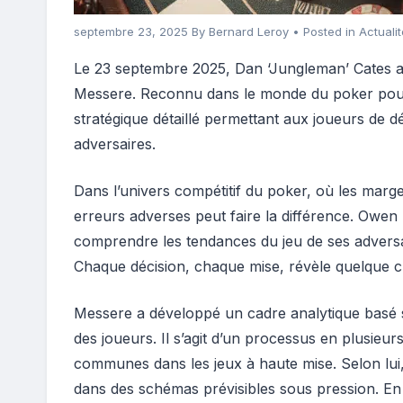
septembre 23, 2025
By
Bernard Leroy
• Posted in
Actuali
Le 23 septembre 2025, Dan ‘Jungleman’ Cates a 
Messere. Reconnu dans le monde du poker pour
stratégique détaillé permettant aux joueurs de dé
adversaires.
Dans l’univers compétitif du poker, où les marges 
erreurs adverses peut faire la différence. Owen
comprendre les tendances du jeu de ses adversa
Chaque décision, chaque mise, révèle quelque chos
Messere a développé un cadre analytique basé s
des joueurs. Il s’agit d’un processus en plusieu
communes dans les jeux à haute mise. Selon lu
dans des schémas prévisibles sous pression. En 