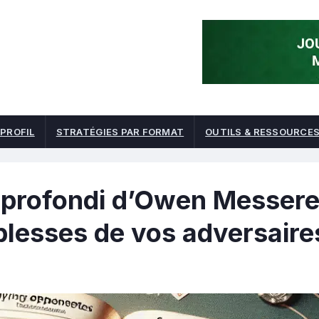
 PROFIL
STRATÉGIES PAR FORMAT
OUTILS & RESSOURCE
pprofondi d’Owen Messer
iblesses de vos adversaire