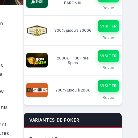
BARON10
Revue
en
VISITER
300% jusqu’à 2000€
Revue
VISITER
2000€ + 100 Free
Spins
es
Revue
e
VISITER
200% jusqu'à 200€
ew.
Revue
ents
VARIANTES DE POKER
ent
ures