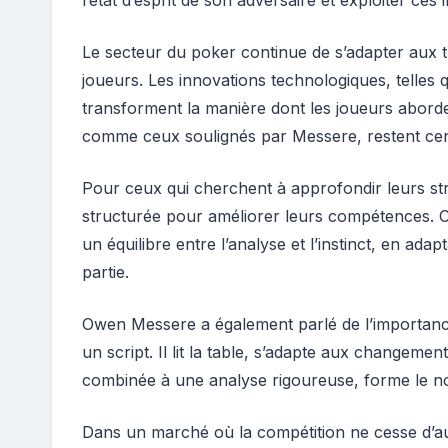
l’état d’esprit de son adversaire et exploiter ce
Le secteur du poker continue de s’adapter aux t
joueurs. Les innovations technologiques, telles qu
transforment la manière dont les joueurs aborde
comme ceux soulignés par Messere, restent ce
Pour ceux qui cherchent à approfondir leurs st
structurée pour améliorer leurs compétences. C
un équilibre entre l’analyse et l’instinct, en ad
partie.
Owen Messere a également parlé de l’importance 
un script. Il lit la table, s’adapte aux changement
combinée à une analyse rigoureuse, forme le n
Dans un marché où la compétition ne cesse d’aug