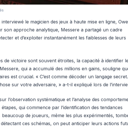
tés
interviewé le magicien des jeux à haute mise en ligne, Ow
 son approche analytique, Messere a partagé un cadre
tecter et d’exploiter instantanément les faiblesses de leurs
de victoire sont souvent étroites, la capacité à identifier l
 Messere, qui a accumulé des millions en gains, souligne qu
ires est crucial. « C’est comme décoder un langage secret.
e sur votre adversaire, » a-t-il expliqué lors de l’intervi
ur l’observation systématique et l’analyse des comportem
rs étapes, qui commence par l’identification des tendances
i, beaucoup de joueurs, même les plus expérimentés, tomb
détectant ces schémas, on peut anticiper leurs actions fut