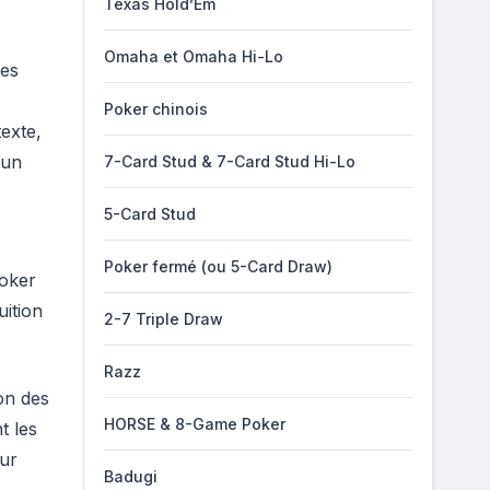
Texas Hold’Em
Omaha et Omaha Hi-Lo
des
Poker chinois
exte,
 un
7-Card Stud & 7-Card Stud Hi-Lo
5-Card Stud
Poker fermé (ou 5-Card Draw)
poker
uition
2-7 Triple Draw
Razz
on des
HORSE & 8-Game Poker
t les
sur
Badugi