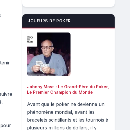
s
JOUEURS DE POKER
,
tenir
Johnny Moss : Le Grand-Père du Poker,
Le Premier Champion du Monde
suivre
é,
Avant que le poker ne devienne un
phénomène mondial, avant les
bracelets scintillants et les tournois à
 pour
plusieurs millions de dollars, il y