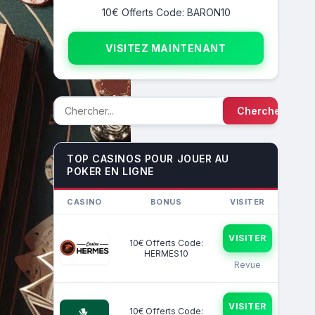
10€ Offerts Code: BARON10
VISITEZ MAINTENANT
TOP CASINOS POUR JOUER AU
POKER EN LIGNE
CASINO
BONUS
VISITER
VISITER
10€ Offerts Code:
HERMES10
Revue
VISITER
10€ Offerts Code: