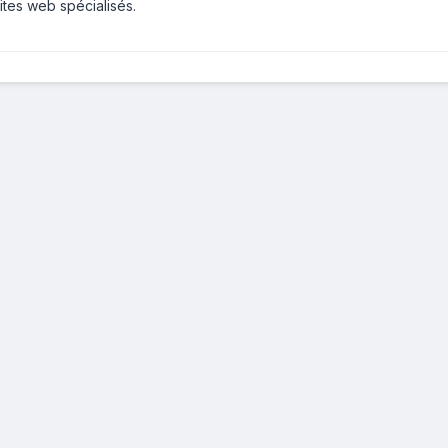
sites web spécialisés.