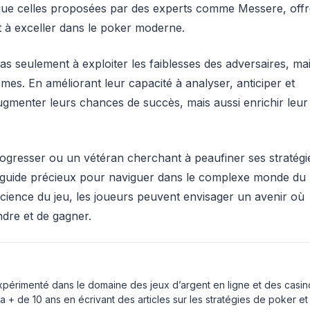
s que celles proposées par des experts comme Messere, offr
 à exceller dans le poker moderne.
s seulement à exploiter les faiblesses des adversaires, ma
es. En améliorant leur capacité à analyser, anticiper et
ugmenter leurs chances de succès, mais aussi enrichir leur
ogresser ou un vétéran cherchant à peaufiner ses stratégie
guide précieux pour naviguer dans le complexe monde du
 science du jeu, les joueurs peuvent envisager un avenir où
dre et de gagner.
xpérimenté dans le domaine des jeux d’argent en ligne et des casin
 y a + de 10 ans en écrivant des articles sur les stratégies de poker e