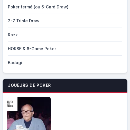
Poker fermé (ou 5-Card Draw)
2-7 Triple Draw
Razz
HORSE & 8-Game Poker
Badugi
JOUEURS DE POKER