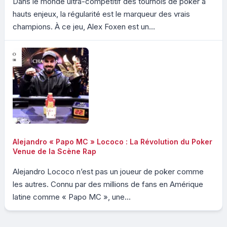
Dans le monde ultra-compétitif des tournois de poker à
hauts enjeux, la régularité est le marqueur des vrais
champions. À ce jeu, Alex Foxen est un...
Alejandro « Papo MC » Lococo : La Révolution du Poker
Venue de la Scène Rap
Alejandro Lococo n’est pas un joueur de poker comme
les autres. Connu par des millions de fans en Amérique
latine comme « Papo MC », une...