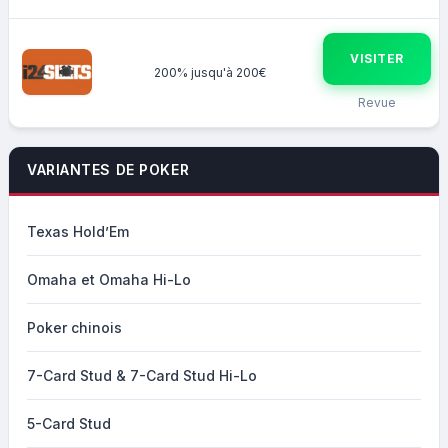
VISITER
200% jusqu'à 200€
Revue
VARIANTES DE POKER
Texas Hold’Em
Omaha et Omaha Hi-Lo
Poker chinois
7-Card Stud & 7-Card Stud Hi-Lo
5-Card Stud