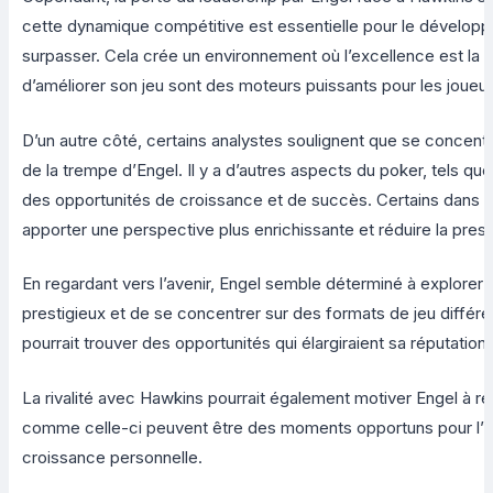
cette dynamique compétitive est essentielle pour le dévelop
surpasser. Cela crée un environnement où l’excellence est la n
d’améliorer son jeu sont des moteurs puissants pour les joueu
D’un autre côté, certains analystes soulignent que se concen
de la trempe d’Engel. Il y a d’autres aspects du poker, tels qu
des opportunités de croissance et de succès. Certains dans 
apporter une perspective plus enrichissante et réduire la pr
En regardant vers l’avenir, Engel semble déterminé à explorer d
prestigieux et de se concentrer sur des formats de jeu différen
pourrait trouver des opportunités qui élargiraient sa réputatio
La rivalité avec Hawkins pourrait également motiver Engel à ré
comme celle-ci peuvent être des moments opportuns pour l’inno
croissance personnelle.