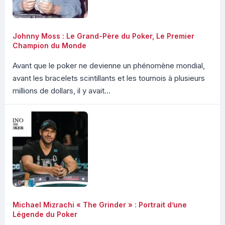
Johnny Moss : Le Grand-Père du Poker, Le Premier
Champion du Monde
Avant que le poker ne devienne un phénomène mondial,
avant les bracelets scintillants et les tournois à plusieurs
millions de dollars, il y avait...
Michael Mizrachi « The Grinder » : Portrait d’une
Légende du Poker