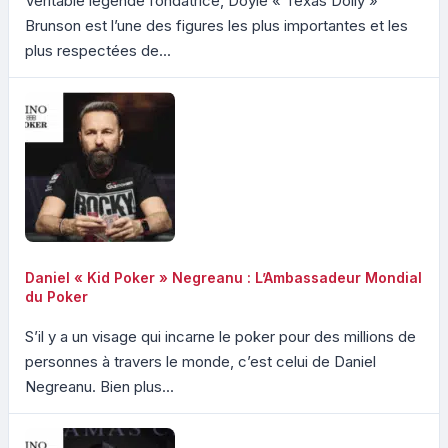
Véritable légende fondatrice, Doyle « Texas Dolly »
Brunson est l’une des figures les plus importantes et les
plus respectées de...
Daniel « Kid Poker » Negreanu : L’Ambassadeur Mondial
du Poker
S’il y a un visage qui incarne le poker pour des millions de
personnes à travers le monde, c’est celui de Daniel
Negreanu. Bien plus...