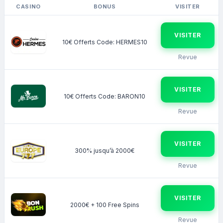
CASINO
BONUS
VISITER
VISITER
10€ Offerts Code: HERMES10
Revue
VISITER
10€ Offerts Code: BARON10
Revue
VISITER
300% jusqu’à 2000€
Revue
VISITER
2000€ + 100 Free Spins
Revue