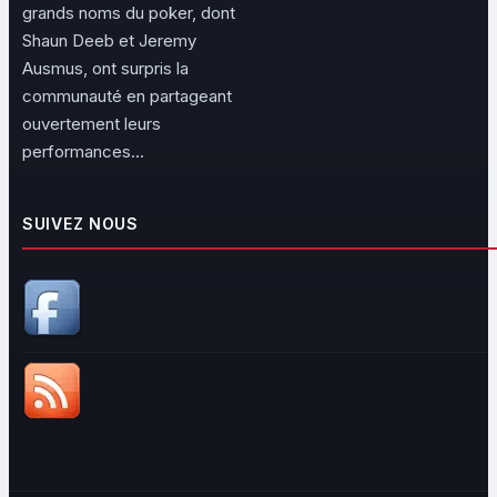
grands noms du poker, dont
Shaun Deeb et Jeremy
Ausmus, ont surpris la
communauté en partageant
ouvertement leurs
performances...
SUIVEZ NOUS