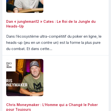
Dan « jungleman12 » Cates : Le Roi de la Jungle du
Heads-Up
Dans l’écosystème ultra-compétitif du poker en ligne, le
heads-up (jeu en un contre un) est la forme la plus pure
du combat. Et dans cette...
Chris Moneymaker : L’Homme qui a Changé le Poker
pour Toujours