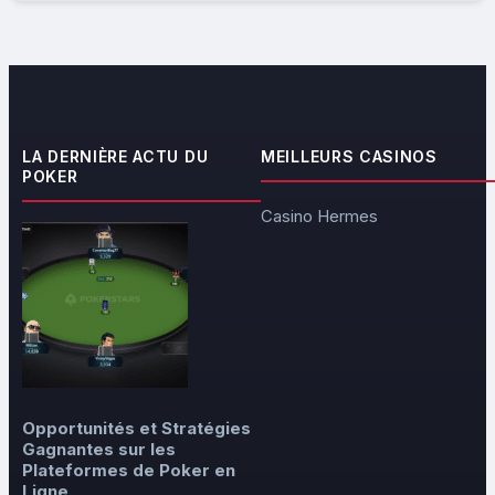
LA DERNIÈRE ACTU DU
MEILLEURS CASINOS
POKER
Casino Hermes
Opportunités et Stratégies
Gagnantes sur les
Plateformes de Poker en
Ligne