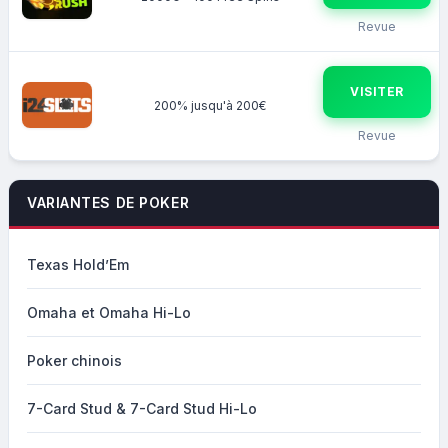
Revue
VISITER
200% jusqu'à 200€
Revue
VARIANTES DE POKER
Texas Hold’Em
Omaha et Omaha Hi-Lo
Poker chinois
7-Card Stud & 7-Card Stud Hi-Lo