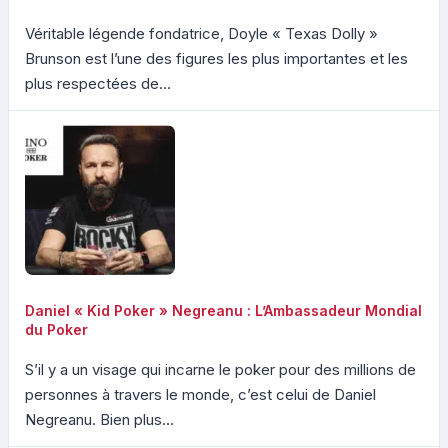
Véritable légende fondatrice, Doyle « Texas Dolly »
Brunson est l’une des figures les plus importantes et les
plus respectées de...
Daniel « Kid Poker » Negreanu : L’Ambassadeur Mondial
du Poker
S’il y a un visage qui incarne le poker pour des millions de
personnes à travers le monde, c’est celui de Daniel
Negreanu. Bien plus...