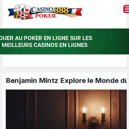
Benjamin Mintz Explore le Monde du