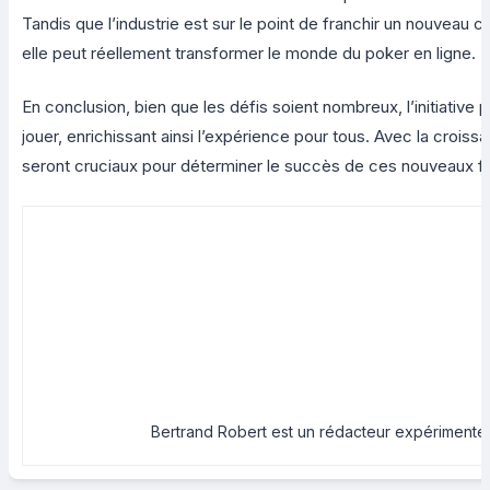
Tandis que l’industrie est sur le point de franchir un nouveau 
elle peut réellement transformer le monde du poker en ligne.
En conclusion, bien que les défis soient nombreux, l’initiative 
jouer, enrichissant ainsi l’expérience pour tous. Avec la crois
seront cruciaux pour déterminer le succès de ces nouveaux fo
Bertrand Robert est un rédacteur expérimenté 