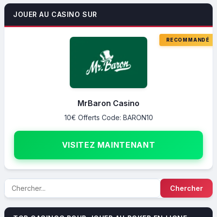
JOUER AU CASINO SUR
MrBaron Casino
10€ Offerts Code: BARON10
VISITEZ MAINTENANT