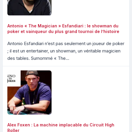
Antonio « The Magician » Esfandiari : le showman du
poker et vainqueur du plus grand tournoi de l’histoire
Antonio Esfandiari n’est pas seulement un joueur de poker
; il est un entertainer, un showman, un véritable magicien
des tables. Surnommé « The...
Alex Foxen : La machine implacable du Circuit High
Roller