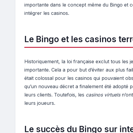
importante dans le concept même du Bingo et ce
intégrer les casinos.
Le Bingo et les casinos ter
Historiquement, la loi française exclut tous les
importante. Cela a pour but d’éviter aux plus f
était colossal pour les casinos qui pouvaient o
qu’un nouveau décret a finalement été adopté pe
leurs clients. Toutefois, les
casinos virtuels
n’ont
leurs joueurs.
Le succès du Bingo sur int