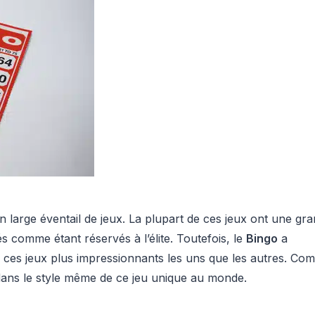
n large éventail de jeux. La plupart de ces jeux ont une gr
s comme étant réservés à l’élite. Toutefois, le
Bingo
a
i ces jeux plus impressionnants les uns que les autres. Co
e dans le style même de ce jeu unique au monde.