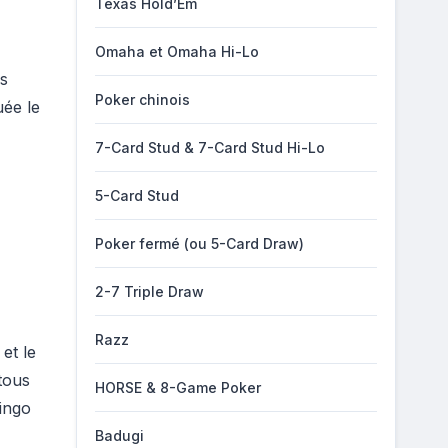
Texas Hold’Em
Omaha et Omaha Hi-Lo
ls
Poker chinois
uée le
7-Card Stud & 7-Card Stud Hi-Lo
5-Card Stud
Poker fermé (ou 5-Card Draw)
2-7 Triple Draw
Razz
et le
tous
HORSE & 8-Game Poker
Bingo
Badugi