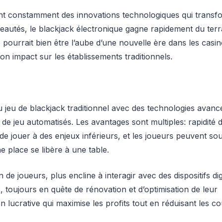
rant constamment des innovations technologiques qui transf
eautés, le blackjack électronique gagne rapidement du terr
pourrait bien être l’aube d’une nouvelle ère dans les casin
on impact sur les établissements traditionnels.
u jeu de blackjack traditionnel avec des technologies avanc
s de jeu automatisés. Les avantages sont multiples: rapidité 
 de jouer à des enjeux inférieurs, et les joueurs peuvent so
e place se libère à une table.
 de joueurs, plus encline à interagir avec des dispositifs di
, toujours en quête de rénovation et d’optimisation de leur
lucrative qui maximise les profits tout en réduisant les co