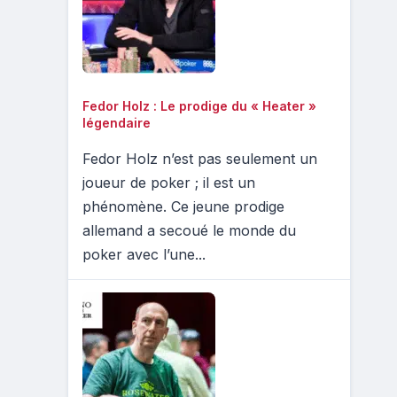
Fedor Holz : Le prodige du « Heater »
légendaire
Fedor Holz n’est pas seulement un
joueur de poker ; il est un
phénomène. Ce jeune prodige
allemand a secoué le monde du
poker avec l’une...