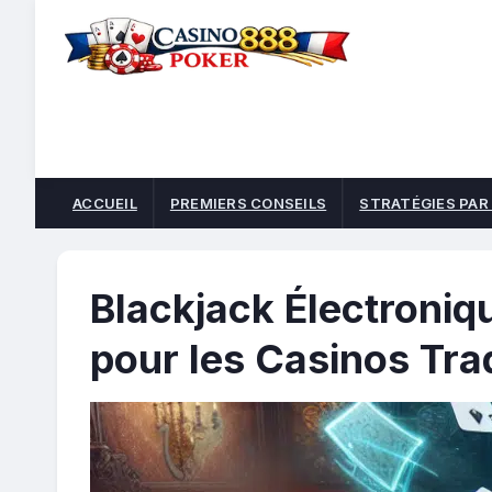
ACCUEIL
PREMIERS CONSEILS
STRATÉGIES PAR
Blackjack Électroniq
pour les Casinos Tra