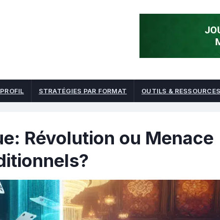
 PROFIL
STRATÉGIES PAR FORMAT
OUTILS & RESSOURCE
ue: Révolution ou Menace
ditionnels?