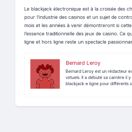
Le blackjack électronique est à la croisée des c
pour l’industrie des casinos et un sujet de contr
mois et les années à venir démontreront si cet
l’essence traditionnelle des jeux de casino. Ce qu
ligne et hors ligne reste un spectacle passionna
Bernard Leroy
Bernard Leroy est un rédacteur e
virtuels. Il a débuté sa carrière il
blackjack e ligne pour différents 