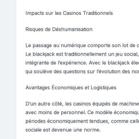
Impacts sur les Casinos Traditionnels
Risques de Déshumanisation
Le passage au numérique comporte son lot de cr
Le blackjack est traditionnellement un jeu social,
intégrante de l’expérience. Avec le blackjack éle
qui soulève des questions sur l’évolution des no
Avantages Économiques et Logistiques
D’un autre côté, les casinos équipés de machine
avec moins de personnel. Ce modèle économique
périodes économiquement tendues, comme celles 
sociale est devenue une norme.