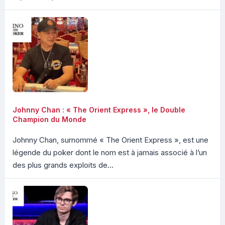
Johnny Chan : « The Orient Express », le Double
Champion du Monde
Johnny Chan, surnommé « The Orient Express », est une
légende du poker dont le nom est à jamais associé à l’un
des plus grands exploits de...