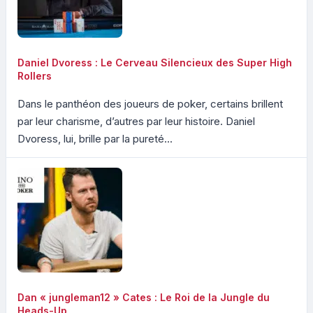
Daniel Dvoress : Le Cerveau Silencieux des Super High
Rollers
Dans le panthéon des joueurs de poker, certains brillent
par leur charisme, d’autres par leur histoire. Daniel
Dvoress, lui, brille par la pureté...
Dan « jungleman12 » Cates : Le Roi de la Jungle du
Heads-Up