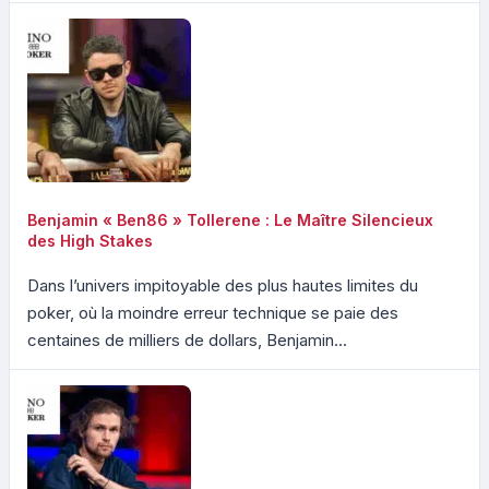
Benjamin « Ben86 » Tollerene : Le Maître Silencieux
des High Stakes
Dans l’univers impitoyable des plus hautes limites du
poker, où la moindre erreur technique se paie des
centaines de milliers de dollars, Benjamin...