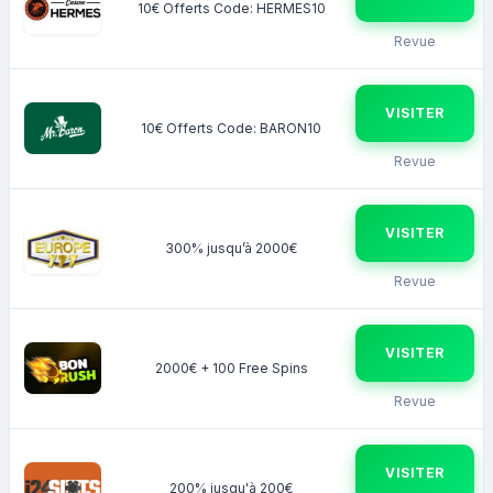
10€ Offerts Code: HERMES10
Revue
VISITER
10€ Offerts Code: BARON10
Revue
VISITER
300% jusqu’à 2000€
Revue
VISITER
2000€ + 100 Free Spins
Revue
VISITER
200% jusqu'à 200€