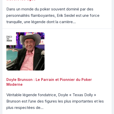
Dans un monde du poker souvent dominé par des
personnalités flamboyantes, Erik Seidel est une force
tranquille, une légende dont la carrière...
Doyle Brunson : Le Parrain et Pionnier du Poker
Moderne
Véritable légende fondatrice, Doyle « Texas Dolly »
Brunson est l’une des figures les plus importantes et les
plus respectées de...