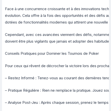
Face à une concurrence croissante et à des innovations techn
évolution. Cela offre à la fois des opportunités et des défis 
dotées de fonctionnalités modernes qui attirent une nouvelle 
Cependant, avec ces avancées viennent des défis, notamment 
doivent être plus vigilants que jamais et adopter des habitude
Conseils Pratiques pour Dominer les Tournois de Poker
Pour ceux qui rêvent de décrocher la victoire lors des prochain
– Restez Informé : Tenez-vous au courant des dernières tenda
– Pratique Régulière : Rien ne remplace la pratique. Jouez so
– Analyse Post-Jeu : Après chaque session, prenez le temps de 