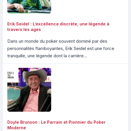
Erik Seidel : L’excellence discrète, une légende à
travers les ages
Dans un monde du poker souvent dominé par des
personnalités flamboyantes, Erik Seidel est une force
tranquille, une légende dont la carrière...
Doyle Brunson : Le Parrain et Pionnier du Poker
Moderne