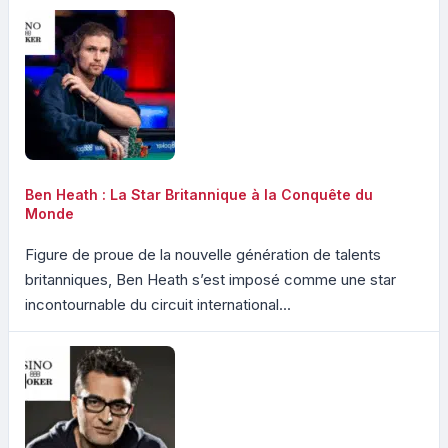
Ben Heath : La Star Britannique à la Conquête du
Monde
Figure de proue de la nouvelle génération de talents
britanniques, Ben Heath s’est imposé comme une star
incontournable du circuit international...