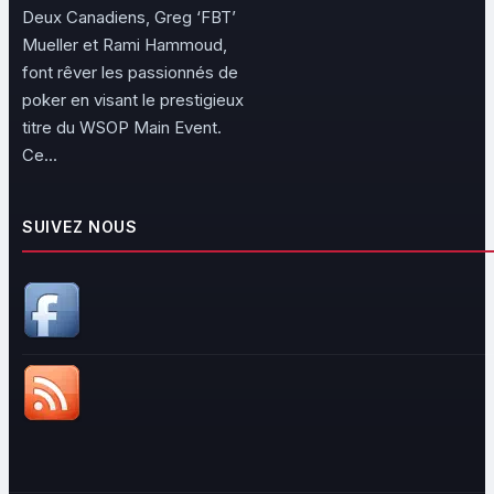
Deux Canadiens, Greg ‘FBT’
Mueller et Rami Hammoud,
font rêver les passionnés de
poker en visant le prestigieux
titre du WSOP Main Event.
Ce...
SUIVEZ NOUS