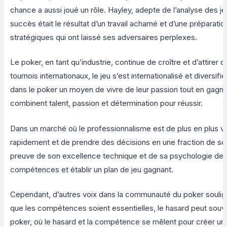
chance a aussi joué un rôle. Hayley, adepte de l’analyse des j
succès était le résultat d’un travail acharné et d’une préparat
stratégiques qui ont laissé ses adversaires perplexes.
Le poker, en tant qu’industrie, continue de croître et d’attir
tournois internationaux, le jeu s’est internationalisé et diversi
dans le poker un moyen de vivre de leur passion tout en gagnan
combinent talent, passion et détermination pour réussir.
Dans un marché où le professionnalisme est de plus en plus va
rapidement et de prendre des décisions en une fraction de s
preuve de son excellence technique et de sa psychologie de je
compétences et établir un plan de jeu gagnant.
Cependant, d’autres voix dans la communauté du poker soulignen
que les compétences soient essentielles, le hasard peut souven
poker, où le hasard et la compétence se mêlent pour créer un 