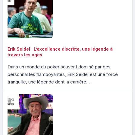
Erik Seidel : L’excellence discrète, une légende à
travers les ages
Dans un monde du poker souvent dominé par des
personnalités flamboyantes, Erik Seidel est une force
tranquille, une légende dont la carrière...