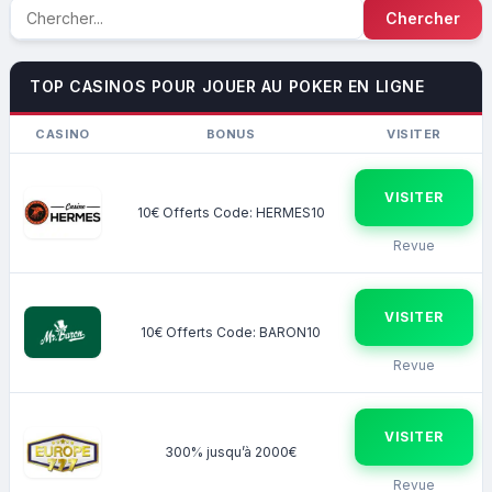
TOP CASINOS POUR JOUER AU POKER EN LIGNE
CASINO
BONUS
VISITER
VISITER
10€ Offerts Code: HERMES10
Revue
VISITER
10€ Offerts Code: BARON10
Revue
VISITER
300% jusqu’à 2000€
Revue