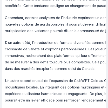
accélérés. Cette tendance souligne un changement de paradig
Cependant, certains analystes de l’industrie expriment un cert
nouvelles options de jeu disponibles, il pourrait devenir difficil
multiplication des variantes pourrait diluer la communauté de 
D’un autre côté, l’introduction de formats diversifiés comm
croissante de variété et d’options personnalisées. Les joueur
immersives, recherchent des plateformes qui leur offrent non s
de se mesurer à des défis toujours plus complexes. Cela pourrai
dans des marchés inexplorés comme celui du Canada.
Un autre aspect crucial de l’expansion de ClubWPT Gold au Cana
linguistiques locales. En intégrant des options multilingues e
expérience utilisateur harmonieuse et engageante. De plus, la
pourrait être un levier efficace pour renforcer l’engagement et