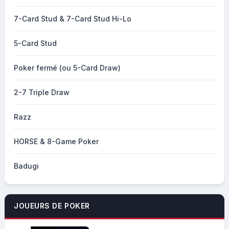
7-Card Stud & 7-Card Stud Hi-Lo
5-Card Stud
Poker fermé (ou 5-Card Draw)
2-7 Triple Draw
Razz
HORSE & 8-Game Poker
Badugi
JOUEURS DE POKER