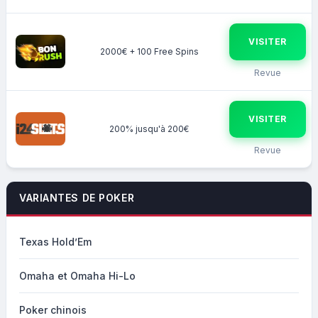
VISITER
2000€ + 100 Free Spins
Revue
VISITER
200% jusqu'à 200€
Revue
VARIANTES DE POKER
Texas Hold’Em
Omaha et Omaha Hi-Lo
Poker chinois