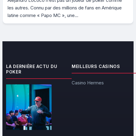
Alejandro Lococo n’est pas un joueur de poker comme
les autres. Connu par des millions de fans en Amérique
latine comme « Papo MC », une...
LA DERNIÈRE ACTU DU
MEILLEURS CASINOS
POKER
Casino Hermes