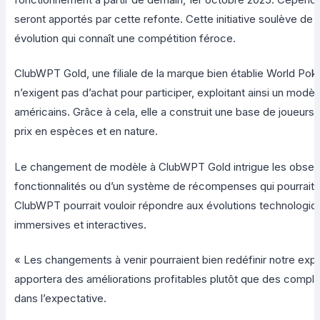
seront apportés par cette refonte. Cette initiative soulève d
évolution qui connaît une compétition féroce.
ClubWPT Gold, une filiale de la marque bien établie World Pok
n’exigent pas d’achat pour participer, exploitant ainsi un modèl
américains. Grâce à cela, elle a construit une base de joueur
prix en espèces et en nature.
Le changement de modèle à ClubWPT Gold intrigue les observat
fonctionnalités ou d’un système de récompenses qui pourrait r
ClubWPT pourrait vouloir répondre aux évolutions technologiq
immersives et interactives.
« Les changements à venir pourraient bien redéfinir notre exp
apportera des améliorations profitables plutôt que des complica
dans l’expectative.