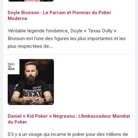
Doyle Brunson : Le Parrain et Pionnier du Poker
Moderne
Véritable légende fondatrice, Doyle « Texas Dolly »
Brunson est l’une des figures les plus importantes et les
plus respectées de...
Daniel « Kid Poker » Negreanu : L’Ambassadeur Mondial
du Poker
S’il y a un visage qui incarne le poker pour des millions de