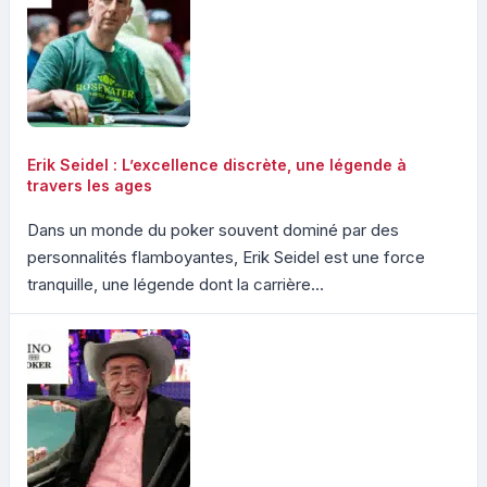
Erik Seidel : L’excellence discrète, une légende à
travers les ages
Dans un monde du poker souvent dominé par des
personnalités flamboyantes, Erik Seidel est une force
tranquille, une légende dont la carrière...