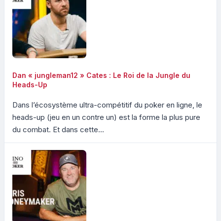
Dan « jungleman12 » Cates : Le Roi de la Jungle du
Heads-Up
Dans l’écosystème ultra-compétitif du poker en ligne, le
heads-up (jeu en un contre un) est la forme la plus pure
du combat. Et dans cette...