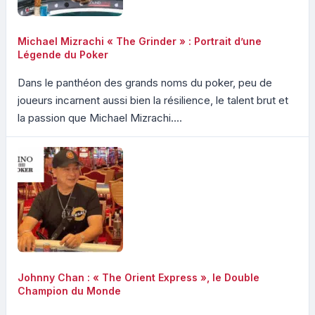
Michael Mizrachi « The Grinder » : Portrait d’une
Légende du Poker
Dans le panthéon des grands noms du poker, peu de
joueurs incarnent aussi bien la résilience, le talent brut et
la passion que Michael Mizrachi....
Johnny Chan : « The Orient Express », le Double
Champion du Monde