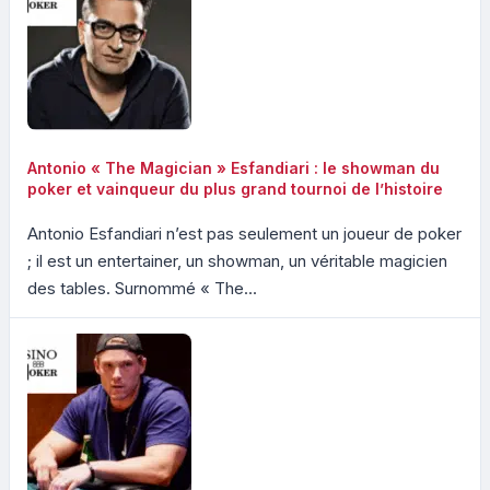
Antonio « The Magician » Esfandiari : le showman du
poker et vainqueur du plus grand tournoi de l’histoire
Antonio Esfandiari n’est pas seulement un joueur de poker
; il est un entertainer, un showman, un véritable magicien
des tables. Surnommé « The...