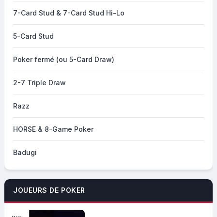
7-Card Stud & 7-Card Stud Hi-Lo
5-Card Stud
Poker fermé (ou 5-Card Draw)
2-7 Triple Draw
Razz
HORSE & 8-Game Poker
Badugi
JOUEURS DE POKER