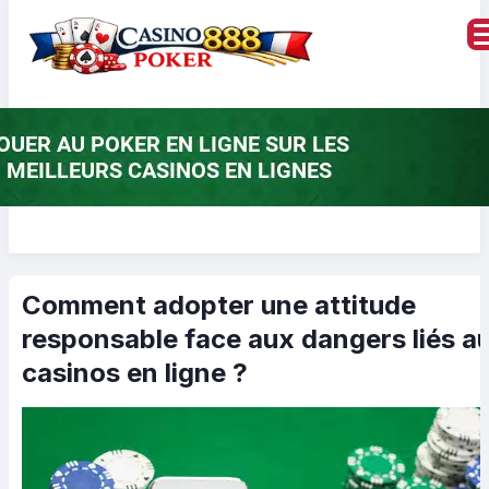
Comment adopter une attitude
responsable face aux dangers liés a
casinos en ligne ?