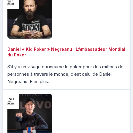
Daniel « Kid Poker » Negreanu : L’Ambassadeur Mondial
du Poker
S’il y a un visage qui incarne le poker pour des millions de
personnes à travers le monde, c’est celui de Daniel
Negreanu. Bien plus...