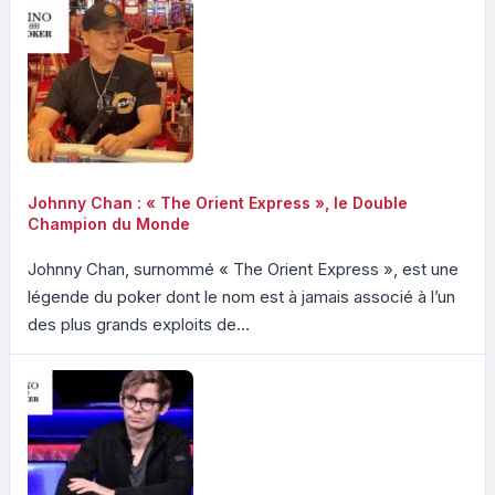
Johnny Chan : « The Orient Express », le Double
Champion du Monde
Johnny Chan, surnommé « The Orient Express », est une
légende du poker dont le nom est à jamais associé à l’un
des plus grands exploits de...