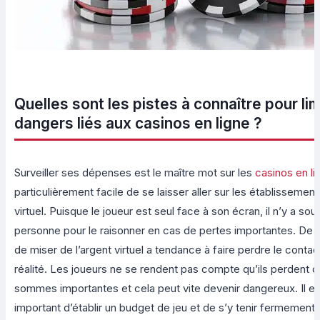
Quelles sont les pistes à connaître pour lim
dangers liés aux casinos en ligne ?
Surveiller ses dépenses est le maître mot sur les
casinos en li
particulièrement facile de se laisser aller sur les établissement
virtuel. Puisque le joueur est seul face à son écran, il n’y a sou
personne pour le raisonner en cas de pertes importantes. De pl
de miser de l’argent virtuel a tendance à faire perdre le contac
réalité. Les joueurs ne se rendent pas compte qu’ils perdent 
sommes importantes et cela peut vite devenir dangereux. Il e
important d’établir un budget de jeu et de s’y tenir fermement.