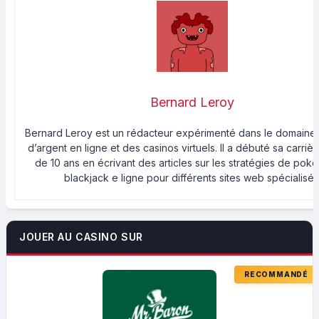
Bernard Leroy
Bernard Leroy est un rédacteur expérimenté dans le domaine
d’argent en ligne et des casinos virtuels. Il a débuté sa carrière
de 10 ans en écrivant des articles sur les stratégies de poke
blackjack e ligne pour différents sites web spécialisés
JOUER AU CASINO SUR