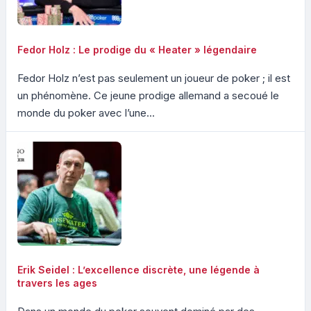
Fedor Holz : Le prodige du « Heater » légendaire
Fedor Holz n’est pas seulement un joueur de poker ; il est
un phénomène. Ce jeune prodige allemand a secoué le
monde du poker avec l’une...
Erik Seidel : L’excellence discrète, une légende à
travers les ages