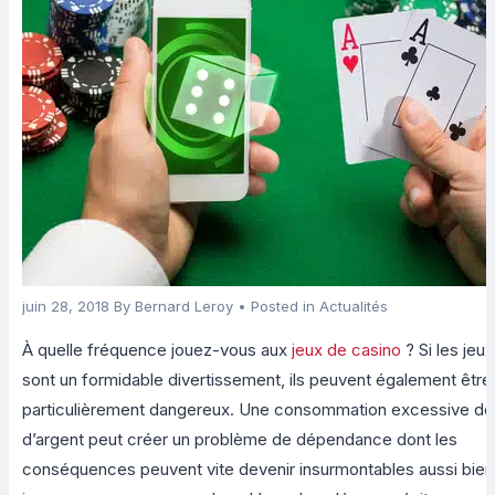
juin 28, 2018
By
Bernard Leroy
• Posted in
Actualités
À quelle fréquence jouez-vous aux
jeux de casino
? Si les jeu
sont un formidable divertissement, ils peuvent également être
particulièrement dangereux. Une consommation excessive de
d’argent peut créer un problème de dépendance dont les
conséquences peuvent vite devenir insurmontables aussi bien