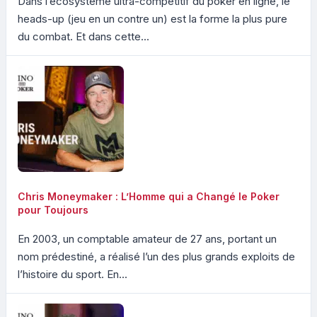
Dans l’écosystème ultra-compétitif du poker en ligne, le
heads-up (jeu en un contre un) est la forme la plus pure
du combat. Et dans cette...
Chris Moneymaker : L’Homme qui a Changé le Poker
pour Toujours
En 2003, un comptable amateur de 27 ans, portant un
nom prédestiné, a réalisé l’un des plus grands exploits de
l’histoire du sport. En...