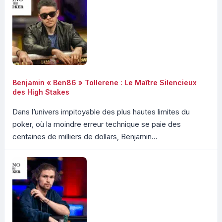
Benjamin « Ben86 » Tollerene : Le Maître Silencieux
des High Stakes
Dans l’univers impitoyable des plus hautes limites du
poker, où la moindre erreur technique se paie des
centaines de milliers de dollars, Benjamin...