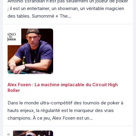
Antonio Esfandiari n’est pas seulement un joueur de poker
; il est un entertainer, un showman, un véritable magicien
des tables. Surnommé « The...
Alex Foxen : La machine implacable du Circuit High
Roller
Dans le monde ultra-compétitif des tournois de poker à
hauts enjeux, la régularité est le marqueur des vrais
champions. À ce jeu, Alex Foxen est un...