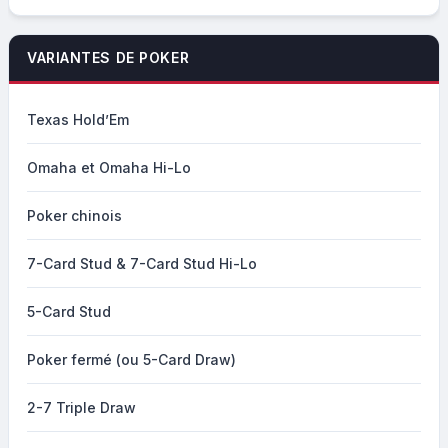
VARIANTES DE POKER
Texas Hold’Em
Omaha et Omaha Hi-Lo
Poker chinois
7-Card Stud & 7-Card Stud Hi-Lo
5-Card Stud
Poker fermé (ou 5-Card Draw)
2-7 Triple Draw