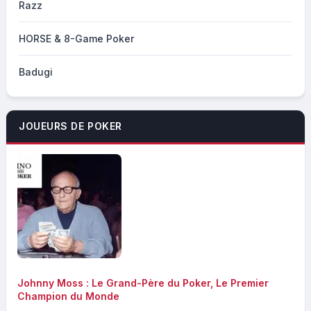
Razz
HORSE & 8-Game Poker
Badugi
JOUEURS DE POKER
Johnny Moss : Le Grand-Père du Poker, Le Premier
Champion du Monde