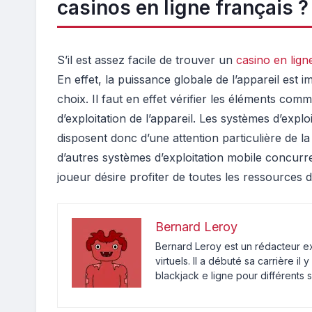
casinos en ligne français ?
S’il est assez facile de trouver un
casino en lign
En effet, la puissance globale de l’appareil est
choix. Il faut en effet vérifier les éléments comme
d’exploitation de l’appareil. Les systèmes d’explo
disposent donc d’une attention particulière de l
d’autres systèmes d’exploitation mobile concurre
joueur désire profiter de toutes les ressources 
Bernard Leroy
Bernard Leroy est un rédacteur e
virtuels. Il a débuté sa carrière il
blackjack e ligne pour différents 