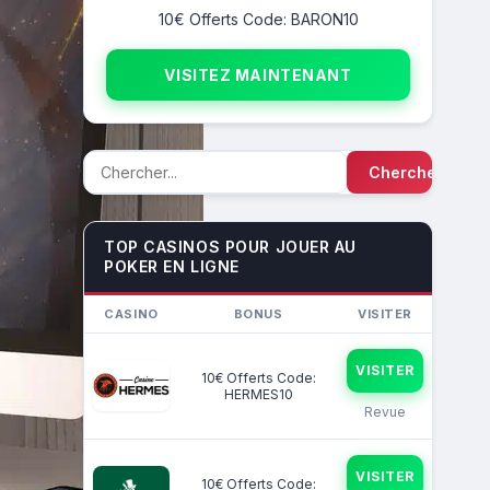
10€ Offerts Code: BARON10
VISITEZ MAINTENANT
TOP CASINOS POUR JOUER AU
POKER EN LIGNE
CASINO
BONUS
VISITER
VISITER
10€ Offerts Code:
HERMES10
Revue
VISITER
10€ Offerts Code: