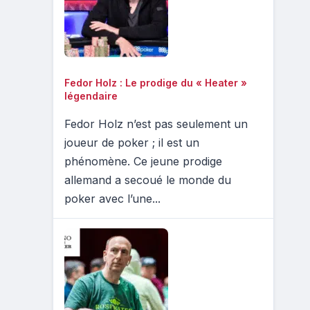
Fedor Holz : Le prodige du « Heater »
légendaire
Fedor Holz n’est pas seulement un
joueur de poker ; il est un
phénomène. Ce jeune prodige
allemand a secoué le monde du
poker avec l’une...