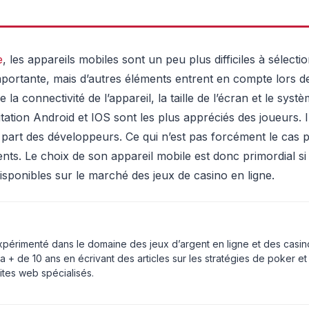
e
, les appareils mobiles sont un peu plus difficiles à sélecti
 importante, mais d’autres éléments entrent en compte lors d
 la connectivité de l’appareil, la taille de l’écran et le syst
itation Android et IOS sont les plus appréciés des joueurs. I
a part des développeurs. Ce qui n’est pas forcément le cas 
nts. Le choix de son appareil mobile est donc primordial si 
disponibles sur le marché des jeux de casino en ligne.
xpérimenté dans le domaine des jeux d’argent en ligne et des casin
 y a + de 10 ans en écrivant des articles sur les stratégies de poker e
sites web spécialisés.