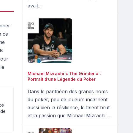
avait...
onner.
e ce
ème
ls
pour
le
Michael Mizrachi « The Grinder » :
Portrait d’une Légende du Poker
Dans le panthéon des grands noms
du poker, peu de joueurs incarnent
os
aussi bien la résilience, le talent brut
t de
et la passion que Michael Mizrachi....