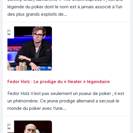
légende du poker dont le nom est à jamais associé à l’un
des plus grands exploits de...
Fedor Holz : Le prodige du « Heater » légendaire
Fedor Holz n’est pas seulement un joueur de poker ; il est
un phénomène. Ce jeune prodige allemand a secoué le
monde du poker avec l’une...