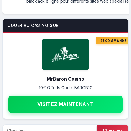
blackjack e ligne pour différents sites web spécialisés
JOUER AU CASINO SUR
MrBaron Casino
10€ Offerts Code: BARON10
VISITEZ MAINTENANT