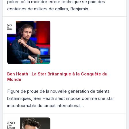
poker, où la moindre erreur technique se paie des
centaines de milliers de dollars, Benjamin...
Ben Heath : La Star Britannique à la Conquête du
Monde
Figure de proue de la nouvelle génération de talents
britanniques, Ben Heath s’est imposé comme une star
incontournable du circuit international...