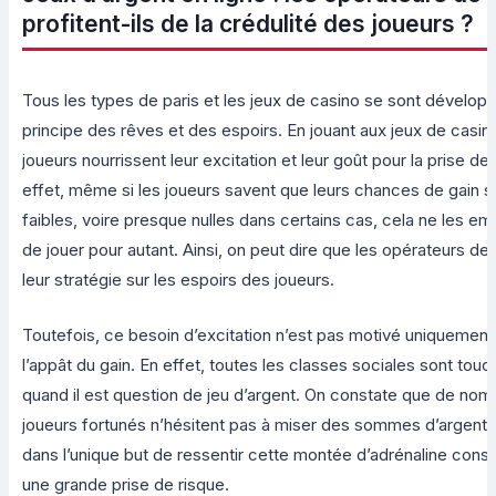
profitent-ils de la crédulité des joueurs ?
Tous les types de paris et les jeux de casino se sont développ
principe des rêves et des espoirs. En jouant aux jeux de casino
joueurs nourrissent leur excitation et leur goût pour la prise de
effet, même si les joueurs savent que leurs chances de gain s
faibles, voire presque nulles dans certains cas, cela ne les 
de jouer pour autant. Ainsi, on peut dire que les opérateurs de
leur stratégie sur les espoirs des joueurs.
Toutefois, ce besoin d’excitation n’est pas motivé uniquement
l’appât du gain. En effet, toutes les classes sociales sont tou
quand il est question de jeu d’argent. On constate que de no
joueurs fortunés n’hésitent pas à miser des sommes d’argent
dans l’unique but de ressentir cette montée d’adrénaline cons
une grande prise de risque.