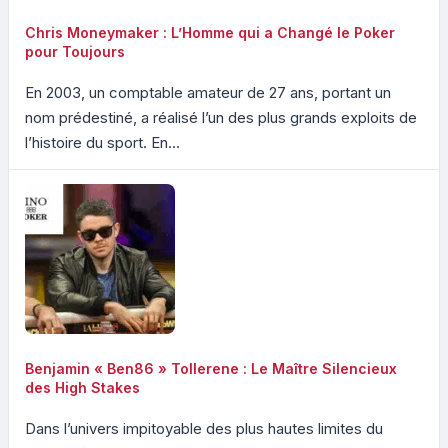
Chris Moneymaker : L’Homme qui a Changé le Poker
pour Toujours
En 2003, un comptable amateur de 27 ans, portant un
nom prédestiné, a réalisé l’un des plus grands exploits de
l’histoire du sport. En...
Benjamin « Ben86 » Tollerene : Le Maître Silencieux
des High Stakes
Dans l’univers impitoyable des plus hautes limites du