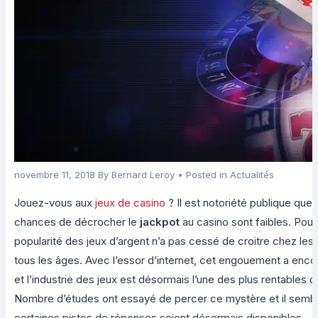
novembre 11, 2018
By
Bernard Leroy
• Posted in
Actualités
Jouez-vous aux
jeux de casino
? Il est notoriété publique que 
chances de décrocher le
jackpot
au casino sont faibles. Pourt
popularité des jeux d’argent n’a pas cessé de croitre chez les
tous les âges. Avec l’essor d’internet, cet engouement a enco
et l’industrie des jeux est désormais l’une des plus rentables qu
Nombre d’études ont essayé de percer ce mystère et il sembl
certaines pistes de réponses soient désormais disponibles.