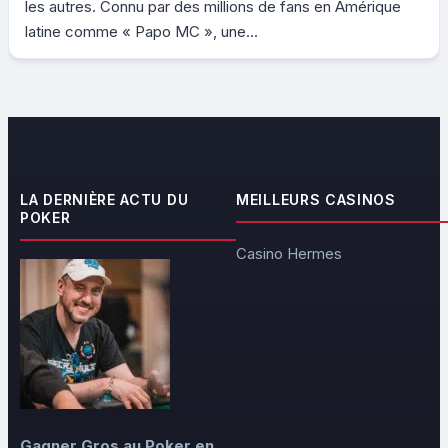
les autres. Connu par des millions de fans en Amérique
latine comme « Papo MC », une...
LA DERNIÈRE ACTU DU
MEILLEURS CASINOS
POKER
Casino Hermes
Gagner Gros au Poker en