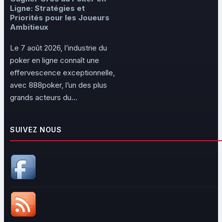
Ligne: Stratégies et
Priorités pour les Joueurs
Ambitieux
Le 7 août 2026, l’industrie du
poker en ligne connaît une
effervescence exceptionnelle,
avec 888poker, l’un des plus
grands acteurs du...
SUIVEZ NOUS