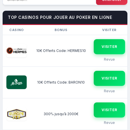
TOP CASINOS POUR JOUER AU POKER EN LIGNE
CASINO
BONUS
VISITER
VISITER
10€ Offerts Code: HERMES10
Revue
VISITER
10€ Offerts Code: BARON10
Revue
VISITER
300% jusqu’à 2000€
Revue