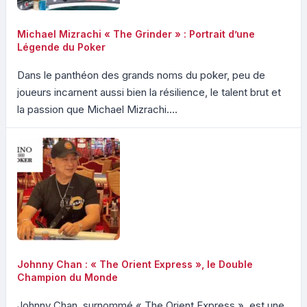
Michael Mizrachi « The Grinder » : Portrait d’une
Légende du Poker
Dans le panthéon des grands noms du poker, peu de
joueurs incarnent aussi bien la résilience, le talent brut et
la passion que Michael Mizrachi....
Johnny Chan : « The Orient Express », le Double
Champion du Monde
Johnny Chan, surnommé « The Orient Express », est une