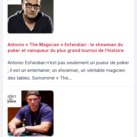
Antonio « The Magician » Esfandiari : le showman du
poker et vainqueur du plus grand tournoi de l’histoire
Antonio Esfandiari n’est pas seulement un joueur de poker
; il est un entertainer, un showman, un véritable magicien
des tables. Surnommé « The...