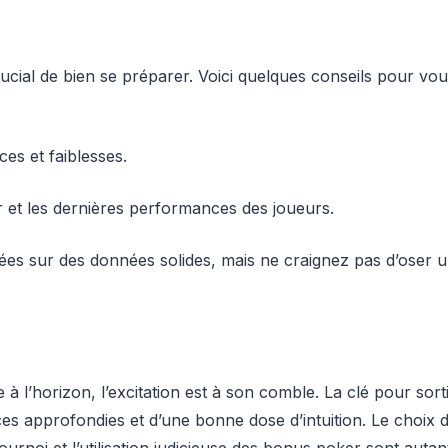
ucial de bien se préparer. Voici quelques conseils pour vo
ces et faiblesses.
r et les dernières performances des joueurs.
sées sur des données solides, mais ne craignez pas d’oser 
 l’horizon, l’excitation est à son comble. La clé pour sort
s approfondies et d’une bonne dose d’intuition. Le choix 