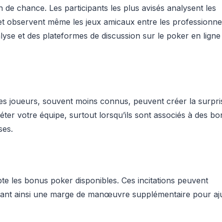
n de chance. Les participants les plus avisés analysent les
 et observent même les jeux amicaux entre les professionne
nalyse et des plateformes de discussion sur le poker en ligne
es joueurs, souvent moins connus, peuvent créer la surpris
ter votre équipe, surtout lorsqu’ils sont associés à des b
ses.
te les bonus poker disponibles. Ces incitations peuvent
frant ainsi une marge de manœuvre supplémentaire pour aj