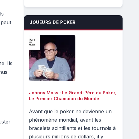
ls
 peut
JOUEURS DE POKER
e. Ils
onus
Johnny Moss : Le Grand-Père du Poker,
Le Premier Champion du Monde
Avant que le poker ne devienne un
phénomène mondial, avant les
uster
bracelets scintillants et les tournois à
plusieurs millions de dollars, il y