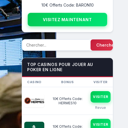
10€ Offerts Code: BARON10
VISITEZ MAINTENANT
TOP CASINOS POUR JOUER AU
POKER EN LIGNE
CASINO
BONUS
VISITER
VISITER
10€ Offerts Code:
HERMES10
Revue
VISITER
10€ Offerts Code: