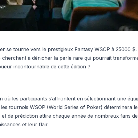
oker se tourne vers le prestigieux Fantasy WSOP à 25000 $.
 cherchent à dénicher la perle rare qui pourrait transform
oueur incontournable de cette édition ?
où les participants s’affrontent en sélectionnant une équi
 les tournois WSOP (World Series of Poker) déterminera le
ie et de prédiction attire chaque année de nombreux fans de
ssances et leur flair.