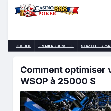
ACCUEIL
PREMIERS CONSEILS
STRATÉGIES PAR
Comment optimiser v
WSOP à 25000 $