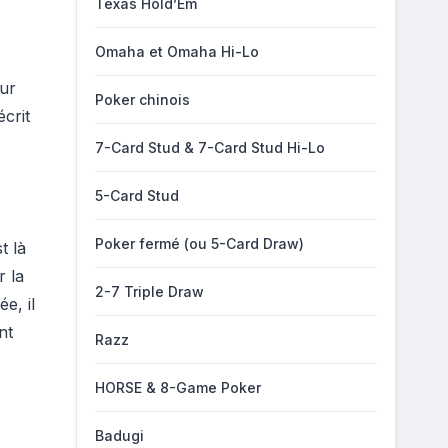
Texas Hold’Em
Omaha et Omaha Hi-Lo
sur
Poker chinois
crit
7-Card Stud & 7-Card Stud Hi-Lo
5-Card Stud
Poker fermé (ou 5-Card Draw)
t là
r la
2-7 Triple Draw
e, il
nt
Razz
HORSE & 8-Game Poker
Badugi