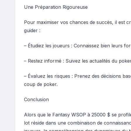
Une Préparation Rigoureuse
Pour maximiser vos chances de succès, il est cr
guider :
– Étudiez les joueurs : Connaissez bien leurs for
– Restez informé : Suivez les actualités du poke
– Évaluez les risques : Prenez des décisions ba
coup de poker.
Conclusion
Alors que le Fantasy WSOP à 25000 $ se profile à
lot réside dans une combinaison de connaissance