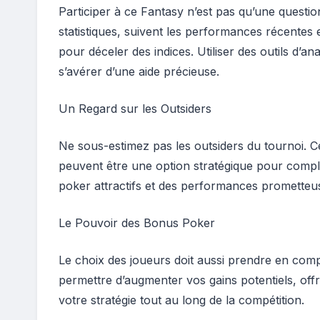
Participer à ce Fantasy n’est pas qu’une questio
statistiques, suivent les performances récentes
pour déceler des indices. Utiliser des outils d’a
s’avérer d’une aide précieuse.
Un Regard sur les Outsiders
Ne sous-estimez pas les outsiders du tournoi. C
peuvent être une option stratégique pour complé
poker attractifs et des performances prometteu
Le Pouvoir des Bonus Poker
Le choix des joueurs doit aussi prendre en comp
permettre d’augmenter vos gains potentiels, of
votre stratégie tout au long de la compétition.