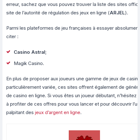
erreur, sachez que vous pouvez trouver la liste des sites officie
site de l’autorité de régulation des jeux en ligne (
ARJEL
).
Parmi les plateformes de jeu françaises à essayer absolument
citer :
Casino Astral
;
Magik Casino.
En plus de proposer aux joueurs une gamme de jeux de casin
particulièrement variée, ces sites offrent également de géné
de casino en ligne. Si vous êtes un joueur débutant, n’hésitez 
à profiter de ces offres pour vous lancer et pour découvrir l’un
palpitant des
jeux d’argent en ligne
.