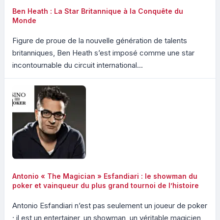
Ben Heath : La Star Britannique à la Conquête du
Monde
Figure de proue de la nouvelle génération de talents
britanniques, Ben Heath s’est imposé comme une star
incontournable du circuit international...
Antonio « The Magician » Esfandiari : le showman du
poker et vainqueur du plus grand tournoi de l’histoire
Antonio Esfandiari n’est pas seulement un joueur de poker
; il est un entertainer, un showman, un véritable magicien