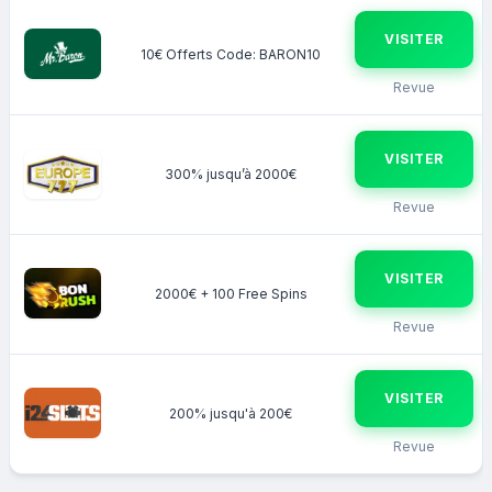
VISITER
10€ Offerts Code: BARON10
Revue
VISITER
300% jusqu’à 2000€
Revue
VISITER
2000€ + 100 Free Spins
Revue
VISITER
200% jusqu'à 200€
Revue