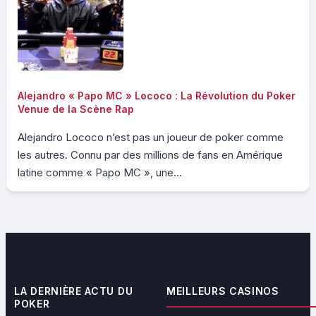
Alejandro « Papo MC » Lococo : La Révolution du Poker
Venue de la Scène Rap
Alejandro Lococo n’est pas un joueur de poker comme
les autres. Connu par des millions de fans en Amérique
latine comme « Papo MC », une...
LA DERNIÈRE ACTU DU
MEILLEURS CASINOS
POKER