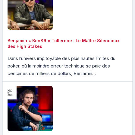
Benjamin « Ben86 » Tollerene : Le Maître Silencieux
des High Stakes
Dans l’univers impitoyable des plus hautes limites du
poker, où la moindre erreur technique se paie des
centaines de milliers de dollars, Benjamin...