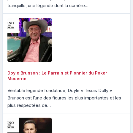
tranquille, une légende dont la carrière...
Doyle Brunson : Le Parrain et Pionnier du Poker
Moderne
Véritable légende fondatrice, Doyle « Texas Dolly »
Brunson est l’une des figures les plus importantes et les
plus respectées de...