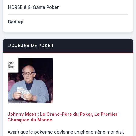
HORSE & 8-Game Poker
Badugi
JOUEURS DE POKER
Johnny Moss : Le Grand-Père du Poker, Le Premier
Champion du Monde
Avant que le poker ne devienne un phénomène mondial,