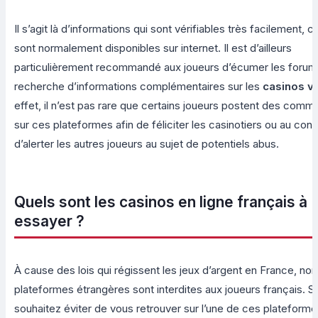
Il s’agit là d’informations qui sont vérifiables très facilement, ca
sont normalement disponibles sur internet. Il est d’ailleurs
particulièrement recommandé aux joueurs d’écumer les forums
recherche d’informations complémentaires sur les
casinos vi
effet, il n’est pas rare que certains joueurs postent des comm
sur ces plateformes afin de féliciter les casinotiers ou au contr
d’alerter les autres joueurs au sujet de potentiels abus.
Quels sont les casinos en ligne français à
essayer ?
À cause des lois qui régissent les jeux d’argent en France, n
plateformes étrangères sont interdites aux joueurs français. S
souhaitez éviter de vous retrouver sur l’une de ces plateforme