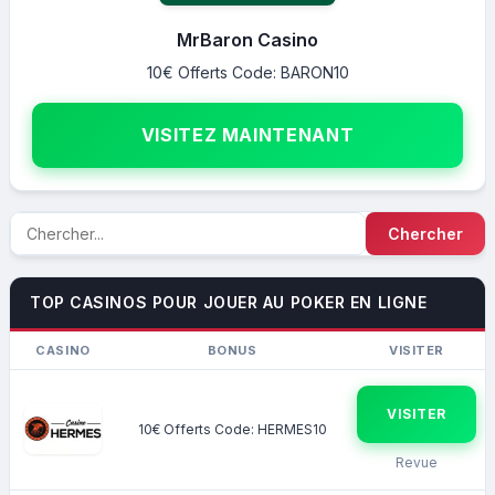
MrBaron Casino
10€ Offerts Code: BARON10
VISITEZ MAINTENANT
TOP CASINOS POUR JOUER AU POKER EN LIGNE
CASINO
BONUS
VISITER
VISITER
10€ Offerts Code: HERMES10
Revue