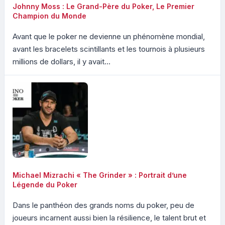
Johnny Moss : Le Grand-Père du Poker, Le Premier
Champion du Monde
Avant que le poker ne devienne un phénomène mondial,
avant les bracelets scintillants et les tournois à plusieurs
millions de dollars, il y avait...
Michael Mizrachi « The Grinder » : Portrait d’une
Légende du Poker
Dans le panthéon des grands noms du poker, peu de
joueurs incarnent aussi bien la résilience, le talent brut et