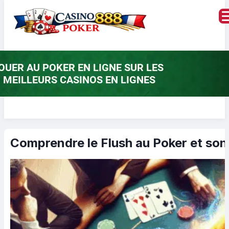
Comprendre le Flush au Poker et so