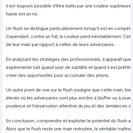
il est toujours possible d’être battu par une couleur supérieure.
haute est un roi.
Un flush se distingue particulièrement lorsqu’il est en compéti
Cependant, contre un full, la couleur perd inévitablement. Cet
de leur main par rapport à celles de leurs adversaires.
En analysant les stratégies des professionnels, il apparaît que 
expérimenté sait quand user de subtilité et quand il est préféra
créer des opportunités pour accumuler des jetons.
Un autre point de vue sur le flush souligne que cette main, bie
élevés où les adversaires sont plus enclins à bluffer ou à joue
prudence et l’observation attentive du jeu et des tendances d
En conclusion, comprendre et exploiter le potentiel du flush 
Alors que le flush reste une main redoutée, la véritable maîtrise