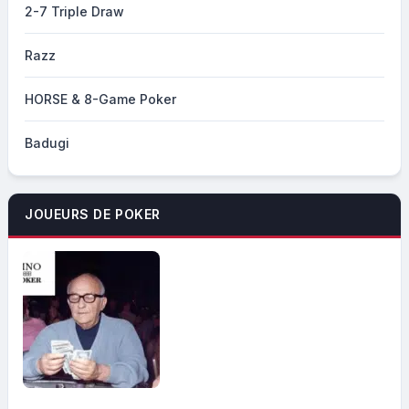
2-7 Triple Draw
Razz
HORSE & 8-Game Poker
Badugi
JOUEURS DE POKER