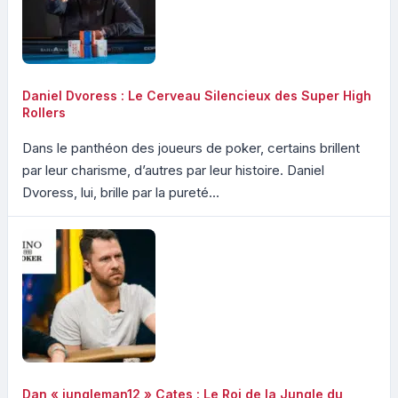
Daniel Dvoress : Le Cerveau Silencieux des Super High
Rollers
Dans le panthéon des joueurs de poker, certains brillent
par leur charisme, d’autres par leur histoire. Daniel
Dvoress, lui, brille par la pureté...
Dan « jungleman12 » Cates : Le Roi de la Jungle du