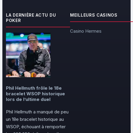
LA DERNIÈRE ACTU DU
MEILLEURS CASINOS
POKER
Casino Hermes
Phil Hellmuth frôle le 18e
bracelet WSOP historique
lors de l’ultime duel
Phil Hellmuth a manqué de peu
un 18e bracelet historique au
WSOP, échouant à remporter