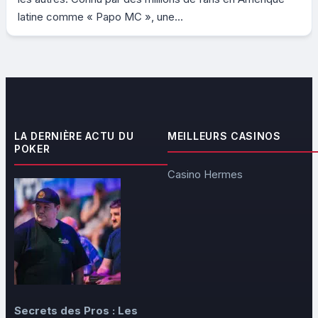
latine comme « Papo MC », une...
LA DERNIÈRE ACTU DU
MEILLEURS CASINOS
POKER
Casino Hermes
Secrets des Pros : Les