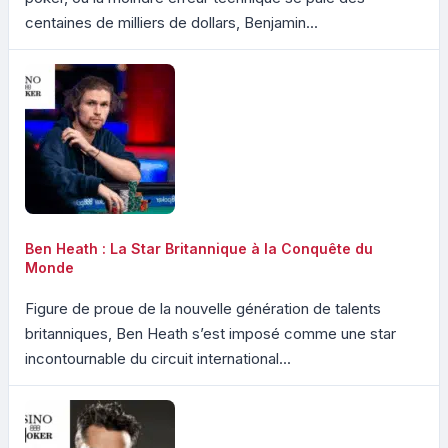
centaines de milliers de dollars, Benjamin...
Ben Heath : La Star Britannique à la Conquête du
Monde
Figure de proue de la nouvelle génération de talents
britanniques, Ben Heath s’est imposé comme une star
incontournable du circuit international...