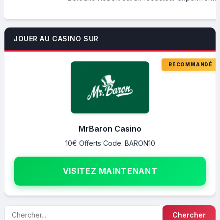
JOUER AU CASINO SUR
MrBaron Casino
10€ Offerts Code: BARON10
VISITEZ MAINTENANT