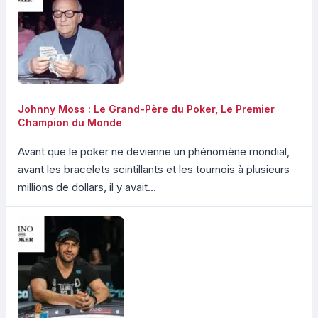
Johnny Moss : Le Grand-Père du Poker, Le Premier
Champion du Monde
Avant que le poker ne devienne un phénomène mondial,
avant les bracelets scintillants et les tournois à plusieurs
millions de dollars, il y avait...