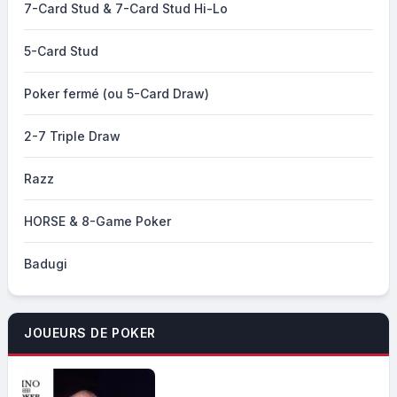
7-Card Stud & 7-Card Stud Hi-Lo
5-Card Stud
Poker fermé (ou 5-Card Draw)
2-7 Triple Draw
Razz
HORSE & 8-Game Poker
Badugi
JOUEURS DE POKER