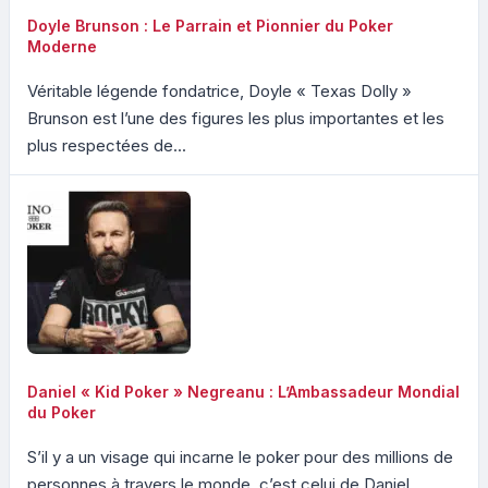
Doyle Brunson : Le Parrain et Pionnier du Poker
Moderne
Véritable légende fondatrice, Doyle « Texas Dolly »
Brunson est l’une des figures les plus importantes et les
plus respectées de...
Daniel « Kid Poker » Negreanu : L’Ambassadeur Mondial
du Poker
S’il y a un visage qui incarne le poker pour des millions de
personnes à travers le monde, c’est celui de Daniel