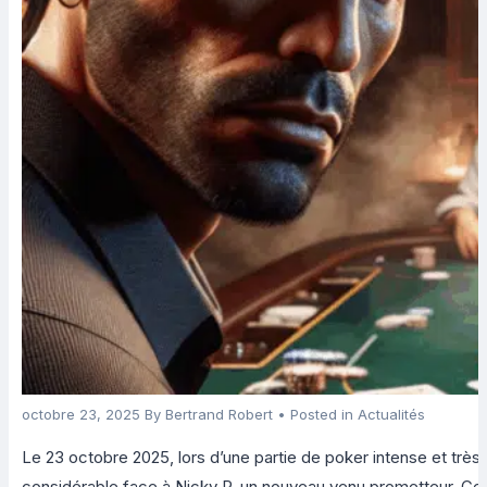
octobre 23, 2025
By
Bertrand Robert
• Posted in
Actualités
Le 23 octobre 2025, lors d’une partie de poker intense et très
considérable face à Nicky P, un nouveau venu prometteur. Ce c