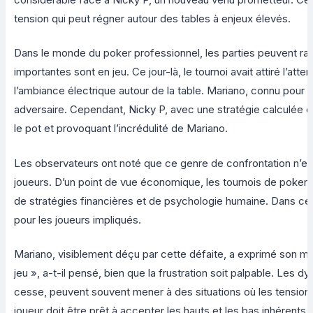
tension qui peut régner autour des tables à enjeux élevés.
Dans le monde du poker professionnel, les parties peuvent r
importantes sont en jeu. Ce jour-là, le tournoi avait attiré l’
l’ambiance électrique autour de la table. Mariano, connu pour so
adversaire. Cependant, Nicky P, avec une stratégie calculée e
le pot et provoquant l’incrédulité de Mariano.
Les observateurs ont noté que ce genre de confrontation n’est
joueurs. D’un point de vue économique, les tournois de poker 
de stratégies financières et de psychologie humaine. Dans ce
pour les joueurs impliqués.
Mariano, visiblement déçu par cette défaite, a exprimé son mé
jeu », a-t-il pensé, bien que la frustration soit palpable. Les
cesse, peuvent souvent mener à des situations où les tension
joueur doit être prêt à accepter les hauts et les bas inhérents 