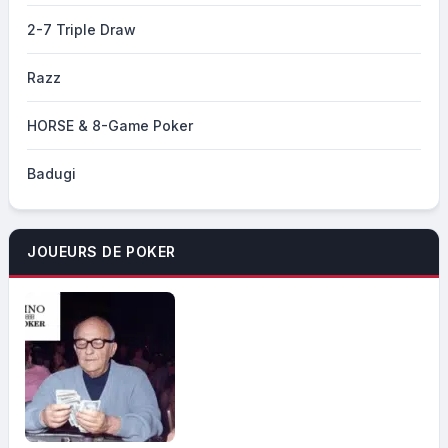
2-7 Triple Draw
Razz
HORSE & 8-Game Poker
Badugi
JOUEURS DE POKER