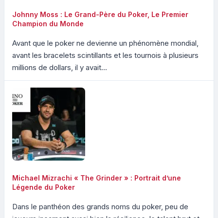
Johnny Moss : Le Grand-Père du Poker, Le Premier
Champion du Monde
Avant que le poker ne devienne un phénomène mondial,
avant les bracelets scintillants et les tournois à plusieurs
millions de dollars, il y avait...
Michael Mizrachi « The Grinder » : Portrait d’une
Légende du Poker
Dans le panthéon des grands noms du poker, peu de