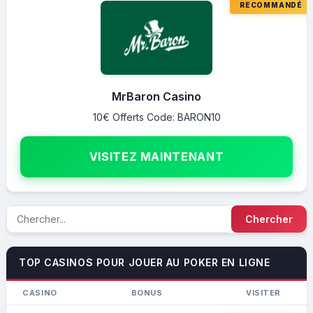
MrBaron Casino
10€ Offerts Code: BARON10
VISITEZ MAINTENANT
TOP CASINOS POUR JOUER AU POKER EN LIGNE
CASINO
BONUS
VISITER