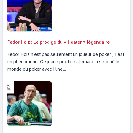
Fedor Holz : Le prodige du « Heater » légendaire
Fedor Holz n’est pas seulement un joueur de poker ; il est
un phénomène. Ce jeune prodige allemand a secoué le
monde du poker avec l’une...