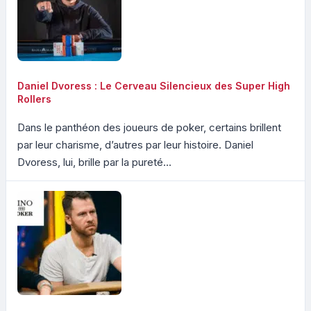
Daniel Dvoress : Le Cerveau Silencieux des Super High
Rollers
Dans le panthéon des joueurs de poker, certains brillent
par leur charisme, d’autres par leur histoire. Daniel
Dvoress, lui, brille par la pureté...