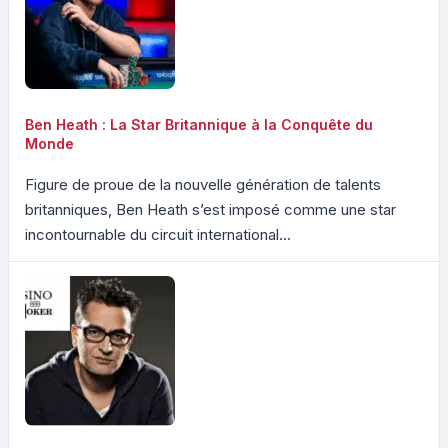
Ben Heath : La Star Britannique à la Conquête du
Monde
Figure de proue de la nouvelle génération de talents
britanniques, Ben Heath s’est imposé comme une star
incontournable du circuit international...