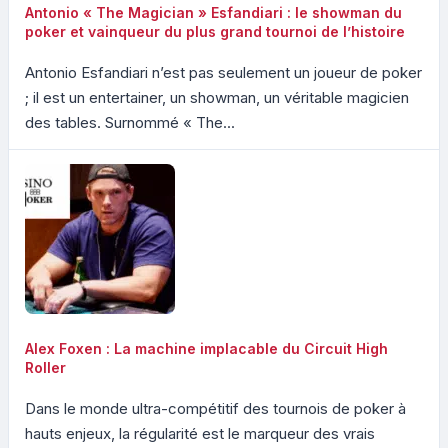
Antonio « The Magician » Esfandiari : le showman du
poker et vainqueur du plus grand tournoi de l’histoire
Antonio Esfandiari n’est pas seulement un joueur de poker
; il est un entertainer, un showman, un véritable magicien
des tables. Surnommé « The...
Alex Foxen : La machine implacable du Circuit High
Roller
Dans le monde ultra-compétitif des tournois de poker à
hauts enjeux, la régularité est le marqueur des vrais