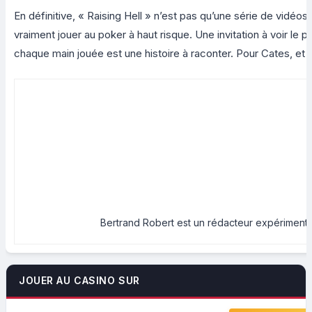
En définitive, « Raising Hell » n’est pas qu’une série de vidéos 
vraiment jouer au poker à haut risque. Une invitation à voir
chaque main jouée est une histoire à raconter. Pour Cates, et p
Bertrand Robert est un rédacteur expérimenté
JOUER AU CASINO SUR