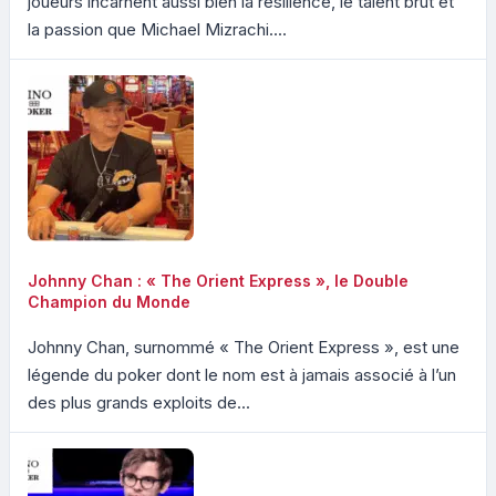
joueurs incarnent aussi bien la résilience, le talent brut et
la passion que Michael Mizrachi....
Johnny Chan : « The Orient Express », le Double
Champion du Monde
Johnny Chan, surnommé « The Orient Express », est une
légende du poker dont le nom est à jamais associé à l’un
des plus grands exploits de...