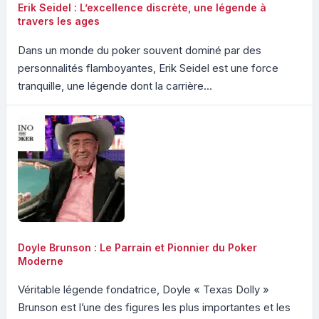
Erik Seidel : L’excellence discrète, une légende à
travers les ages
Dans un monde du poker souvent dominé par des
personnalités flamboyantes, Erik Seidel est une force
tranquille, une légende dont la carrière...
Doyle Brunson : Le Parrain et Pionnier du Poker
Moderne
Véritable légende fondatrice, Doyle « Texas Dolly »
Brunson est l’une des figures les plus importantes et les