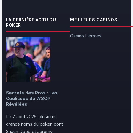
LA DERNIÈRE ACTU DU
MEILLEURS CASINOS
POKER
Casino Hermes
Secrets des Pros : Les
Coulisses du WSOP
Révélées
Le 7 août 2026, plusieurs
grands noms du poker, dont
Shaun Deeb et Jeremy