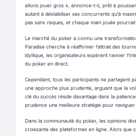
allons jouer gros », annonce-t-il, prêt à pousse
autant à déstabiliser ses concurrents qu’à maximi
pas sans risques, et chaque main jouée pourrait
Le marché du poker a connu une transformation s
Paradise cherche à réaffirmer l’attrait des tour
idyllique, les organisateurs espèrent raviver l’
du poker en direct.
Cependant, tous les participants ne partagent p
une approche plus prudente, arguant que la volat
clé du succès réside davantage dans la patience 
prudence une meilleure stratégie pour naviguer 
Dans la communauté du poker, les opinions diverg
croissante des plateformes en ligne. Alors que ce