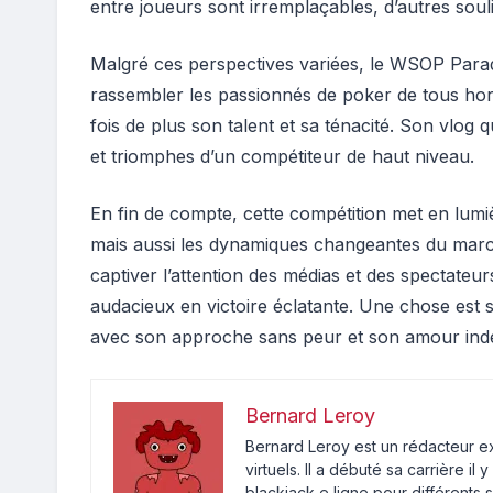
entre joueurs sont irremplaçables, d’autres souligne
Malgré ces perspectives variées, le WSOP Par
rassembler les passionnés de poker de tous hor
fois de plus son talent et sa ténacité. Son vlog qu
et triomphes d’un compétiteur de haut niveau.
En fin de compte, cette compétition met en lumi
mais aussi les dynamiques changeantes du marc
captiver l’attention des médias et des spectateur
audacieux en victoire éclatante. Une chose est s
avec son approche sans peur et son amour indéf
Bernard Leroy
Bernard Leroy est un rédacteur e
virtuels. Il a débuté sa carrière il
blackjack e ligne pour différents 