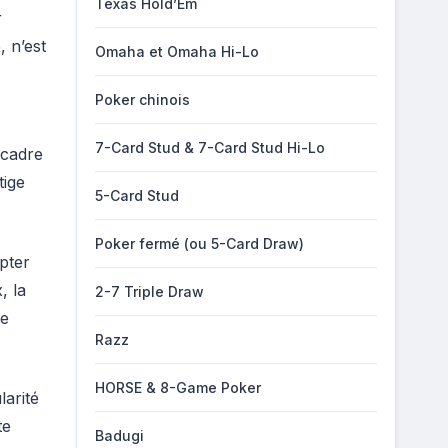
Texas Hold’Em
r
, n’est
Omaha et Omaha Hi-Lo
Poker chinois
7-Card Stud & 7-Card Stud Hi-Lo
 cadre
tige
5-Card Stud
Poker fermé (ou 5-Card Draw)
pter
, la
2-7 Triple Draw
te
Razz
HORSE & 8-Game Poker
larité
te
Badugi