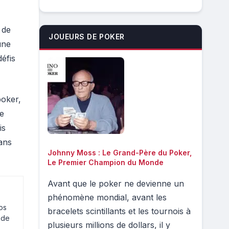
 de
JOUEURS DE POKER
une
défis
poker,
e
is
fans
Johnny Moss : Le Grand-Père du Poker,
Le Premier Champion du Monde
Avant que le poker ne devienne un
phénomène mondial, avant les
os
bracelets scintillants et les tournois à
t de
plusieurs millions de dollars, il y