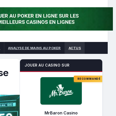
S
ANALYSE DE MAINS AU POKER
ACTUS
JOUER AU CASINO SUR
se
MrBaron Casino