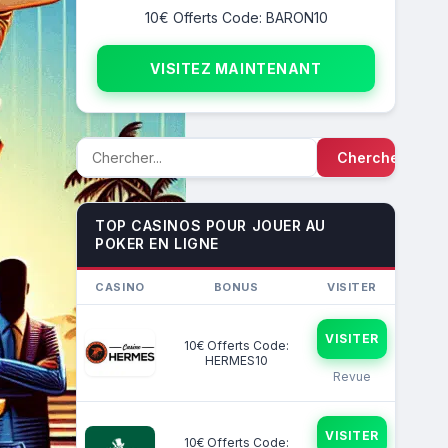
10€ Offerts Code: BARON10
VISITEZ MAINTENANT
TOP CASINOS POUR JOUER AU
POKER EN LIGNE
CASINO
BONUS
VISITER
VISITER
10€ Offerts Code:
HERMES10
Revue
VISITER
10€ Offerts Code: