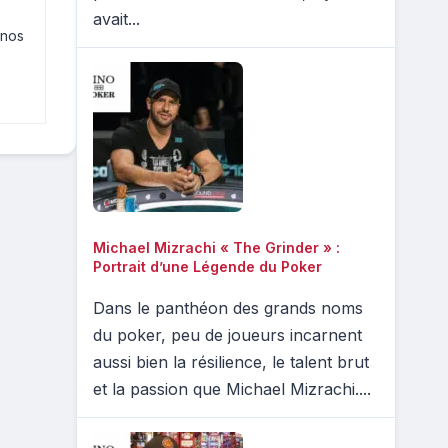
avait...
inos
Michael Mizrachi « The Grinder » :
Portrait d’une Légende du Poker
Dans le panthéon des grands noms
du poker, peu de joueurs incarnent
aussi bien la résilience, le talent brut
et la passion que Michael Mizrachi....