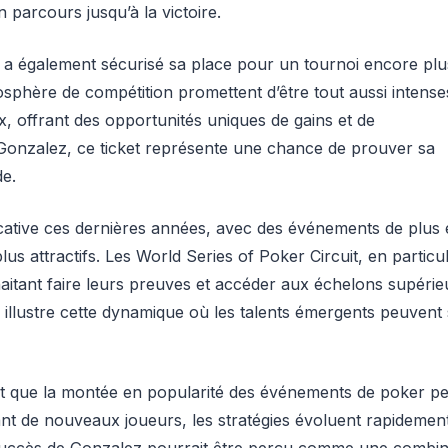
 parcours jusqu’à la victoire.
 a également sécurisé sa place pour un tournoi encore plu
osphère de compétition promettent d’être tout aussi intense
ux, offrant des opportunités uniques de gains et de
onzalez, ce ticket représente une chance de prouver sa
de.
cative ces dernières années, avec des événements de plus
lus attractifs. Les World Series of Poker Circuit, en particul
aitant faire leurs preuves et accéder aux échelons supérie
 illustre cette dynamique où les talents émergents peuvent
nt que la montée en popularité des événements de poker p
nt de nouveaux joueurs, les stratégies évoluent rapidemen