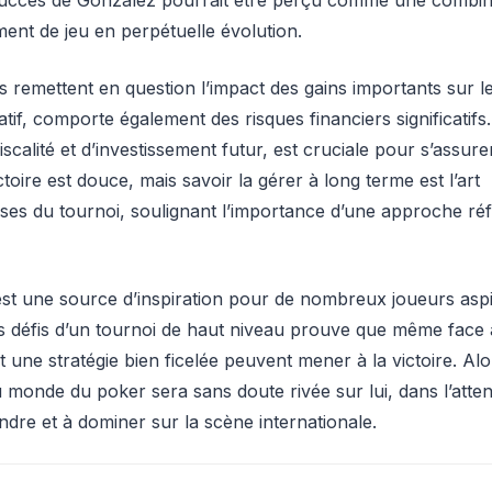
le succès de Gonzalez pourrait être perçu comme une combi
ent de jeu en perpétuelle évolution.
 remettent en question l’impact des gains importants sur l
tif, comporte également des risques financiers significatifs.
scalité et d’investissement futur, est cruciale pour s’assure
toire est douce, mais savoir la gérer à long terme est l’art
sses du tournoi, soulignant l’importance d’une approche réf
une source d’inspiration pour de nombreux joueurs aspi
es défis d’un tournoi de haut niveau prouve que même face
t une stratégie bien ficelée peuvent mener à la victoire. Alo
u monde du poker sera sans doute rivée sur lui, dans l’atte
ndre et à dominer sur la scène internationale.