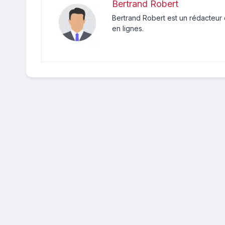
Bertrand Robert
Bertrand Robert est un rédacteur
en lignes.