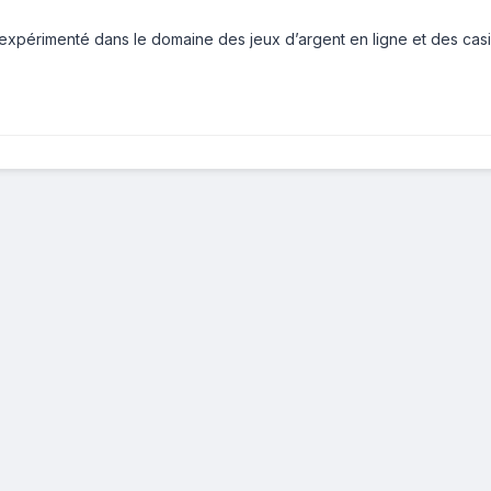
 expérimenté dans le domaine des jeux d’argent en ligne et des cas