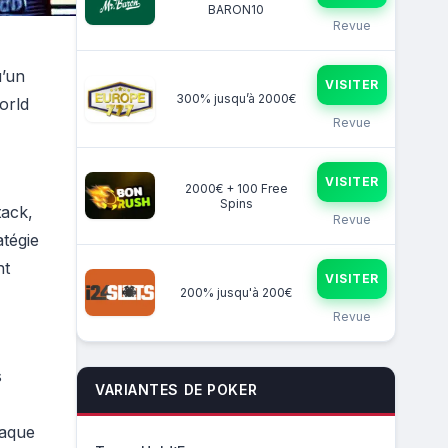
BARON10
Revue
u’un
VISITER
300% jusqu’à 2000€
orld
Revue
VISITER
2000€ + 100 Free
Spins
tack,
Revue
atégie
nt
VISITER
200% jusqu'à 200€
Revue
s
VARIANTES DE POKER
haque