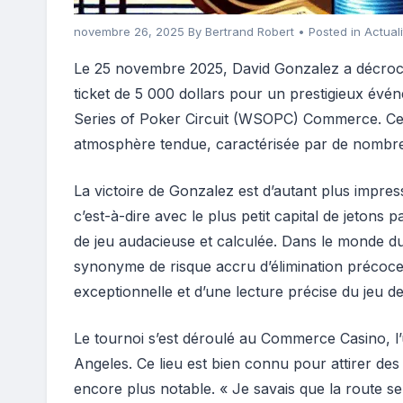
novembre 26, 2025
By
Bertrand Robert
• Posted in
Actual
Le 25 novembre 2025, David Gonzalez a décroc
ticket de 5 000 dollars pour un prestigieux év
Series of Poker Circuit (WSOPC) Commerce. Ce
atmosphère tendue, caractérisée par de nombr
La victoire de Gonzalez est d’autant plus impress
c’est-à-dire avec le plus petit capital de jetons pa
de jeu audacieuse et calculée. Dans le monde du
synonyme de risque accru d’élimination précoce
exceptionnelle et d’une lecture précise du jeu d
Le tournoi s’est déroulé au Commerce Casino, l
Angeles. Ce lieu est bien connu pour attirer des
encore plus notable. « Je savais que la route se