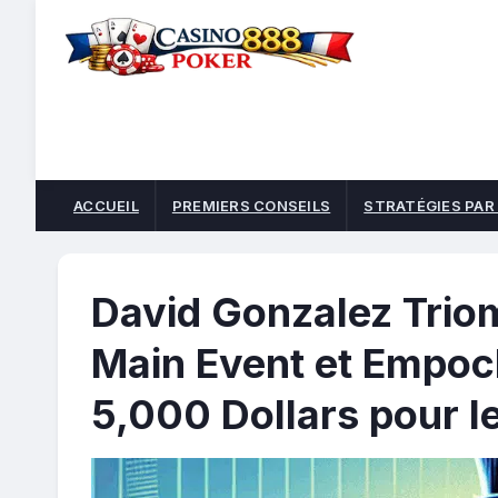
ACCUEIL
PREMIERS CONSEILS
STRATÉGIES PAR
David Gonzalez Tr
Main Event et Empoch
5,000 Dollars pour 