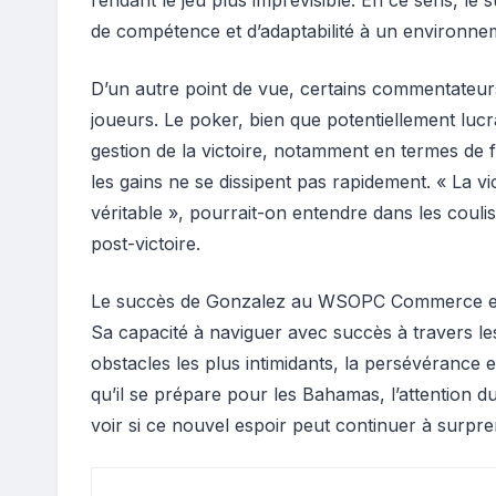
rendant le jeu plus imprévisible. En ce sens, 
de compétence et d’adaptabilité à un environnem
D’un autre point de vue, certains commentateurs
joueurs. Le poker, bien que potentiellement lucra
gestion de la victoire, notamment en termes de fi
les gains ne se dissipent pas rapidement. « La vic
véritable », pourrait-on entendre dans les couli
post-victoire.
Le succès de Gonzalez au WSOPC Commerce est 
Sa capacité à naviguer avec succès à travers l
obstacles les plus intimidants, la persévérance e
qu’il se prépare pour les Bahamas, l’attention d
voir si ce nouvel espoir peut continuer à surpre