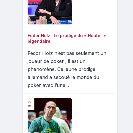
Fedor Holz : Le prodige du « Heater »
légendaire
Fedor Holz n’est pas seulement un
joueur de poker ; il est un
phénomène. Ce jeune prodige
allemand a secoué le monde du
poker avec l’une...