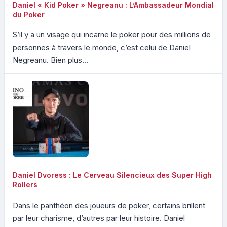
Daniel « Kid Poker » Negreanu : L’Ambassadeur Mondial
du Poker
S’il y a un visage qui incarne le poker pour des millions de
personnes à travers le monde, c’est celui de Daniel
Negreanu. Bien plus...
Daniel Dvoress : Le Cerveau Silencieux des Super High
Rollers
Dans le panthéon des joueurs de poker, certains brillent
par leur charisme, d’autres par leur histoire. Daniel