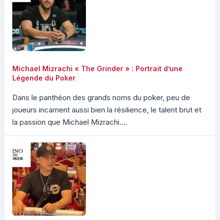
Michael Mizrachi « The Grinder » : Portrait d’une
Légende du Poker
Dans le panthéon des grands noms du poker, peu de
joueurs incarnent aussi bien la résilience, le talent brut et
la passion que Michael Mizrachi....