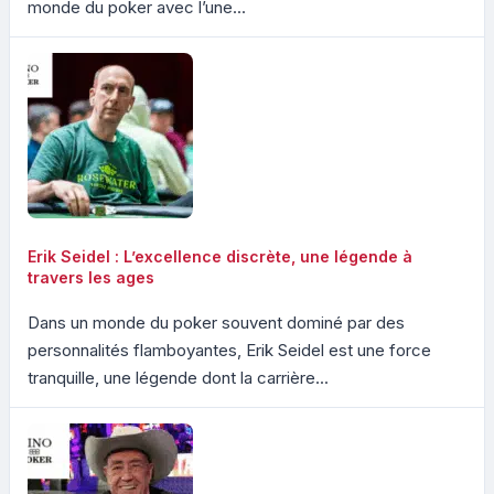
monde du poker avec l’une...
Erik Seidel : L’excellence discrète, une légende à
travers les ages
Dans un monde du poker souvent dominé par des
personnalités flamboyantes, Erik Seidel est une force
tranquille, une légende dont la carrière...