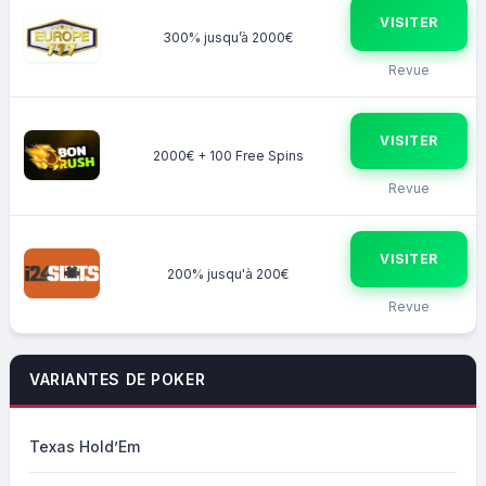
VISITER
300% jusqu’à 2000€
Revue
VISITER
2000€ + 100 Free Spins
Revue
VISITER
200% jusqu'à 200€
Revue
VARIANTES DE POKER
Texas Hold’Em