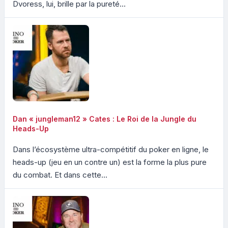
Dvoress, lui, brille par la pureté...
Dan « jungleman12 » Cates : Le Roi de la Jungle du
Heads-Up
Dans l’écosystème ultra-compétitif du poker en ligne, le
heads-up (jeu en un contre un) est la forme la plus pure
du combat. Et dans cette...