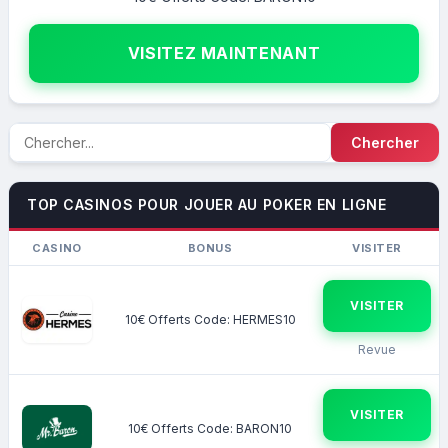
VISITEZ MAINTENANT
TOP CASINOS POUR JOUER AU POKER EN LIGNE
CASINO
BONUS
VISITER
VISITER
10€ Offerts Code: HERMES10
Revue
VISITER
10€ Offerts Code: BARON10