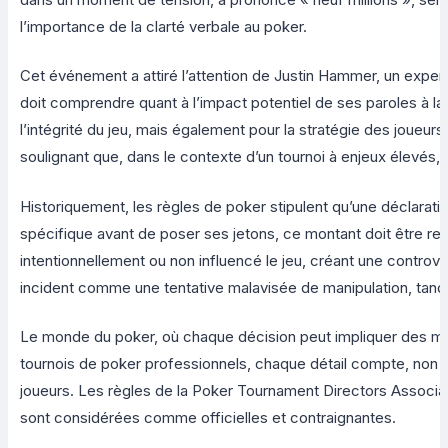
l’importance de la clarté verbale au poker.
Cet événement a attiré l’attention de Justin Hammer, un exper
doit comprendre quant à l’impact potentiel de ses paroles à la 
l’intégrité du jeu, mais également pour la stratégie des joueu
soulignant que, dans le contexte d’un tournoi à enjeux élevé
Historiquement, les règles de poker stipulent qu’une déclarati
spécifique avant de poser ses jetons, ce montant doit être res
intentionnellement ou non influencé le jeu, créant une controve
incident comme une tentative malavisée de manipulation, tandi
Le monde du poker, où chaque décision peut impliquer des mill
tournois de poker professionnels, chaque détail compte, non s
joueurs. Les règles de la Poker Tournament Directors Associat
sont considérées comme officielles et contraignantes.