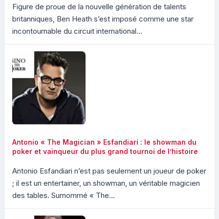
Figure de proue de la nouvelle génération de talents
britanniques, Ben Heath s’est imposé comme une star
incontournable du circuit international...
Antonio « The Magician » Esfandiari : le showman du
poker et vainqueur du plus grand tournoi de l’histoire
Antonio Esfandiari n’est pas seulement un joueur de poker
; il est un entertainer, un showman, un véritable magicien
des tables. Surnommé « The...