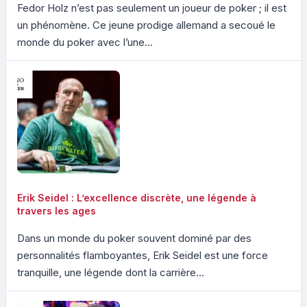
Fedor Holz n’est pas seulement un joueur de poker ; il est
un phénomène. Ce jeune prodige allemand a secoué le
monde du poker avec l’une...
Erik Seidel : L’excellence discrète, une légende à
travers les ages
Dans un monde du poker souvent dominé par des
personnalités flamboyantes, Erik Seidel est une force
tranquille, une légende dont la carrière...