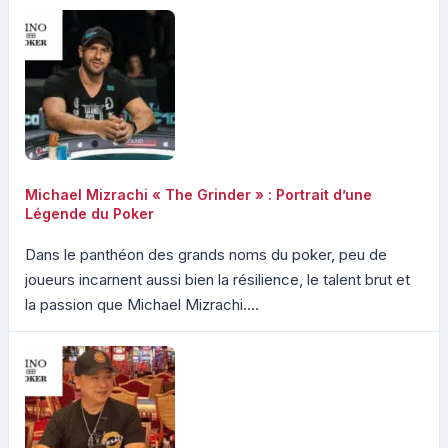
Michael Mizrachi « The Grinder » : Portrait d’une
Légende du Poker
Dans le panthéon des grands noms du poker, peu de
joueurs incarnent aussi bien la résilience, le talent brut et
la passion que Michael Mizrachi....