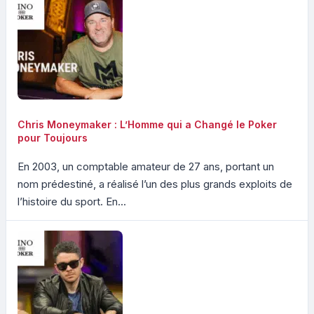
Chris Moneymaker : L’Homme qui a Changé le Poker
pour Toujours
En 2003, un comptable amateur de 27 ans, portant un
nom prédestiné, a réalisé l’un des plus grands exploits de
l’histoire du sport. En...