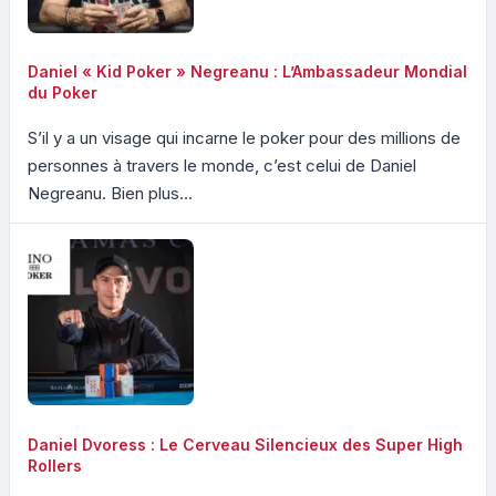
Daniel « Kid Poker » Negreanu : L’Ambassadeur Mondial
du Poker
S’il y a un visage qui incarne le poker pour des millions de
personnes à travers le monde, c’est celui de Daniel
Negreanu. Bien plus...
Daniel Dvoress : Le Cerveau Silencieux des Super High
Rollers