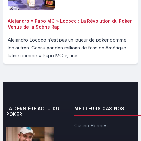
Alejandro « Papo MC » Lococo : La Révolution du Poker
Venue de la Scène Rap
Alejandro Lococo n’est pas un joueur de poker comme
les autres. Connu par des millions de fans en Amérique
latine comme « Papo MC », une...
LA DERNIÈRE ACTU DU
MEILLEURS CASINOS
POKER
Casino Hermes