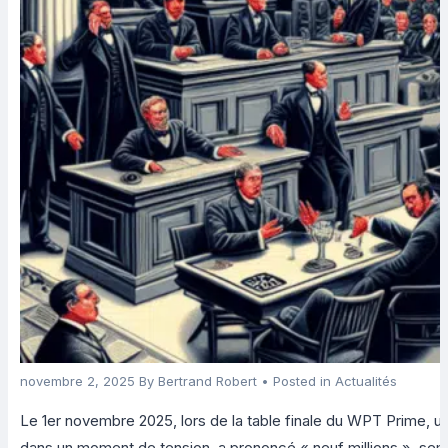
novembre 2, 2025
By
Bertrand Robert
• Posted in
Actualités
Le 1er novembre 2025, lors de la table finale du WPT Prime, u
dans un moment de tension, a prononcé « neuf millions », sema