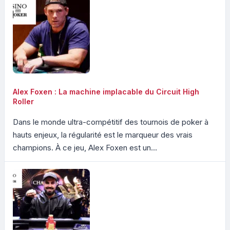
Alex Foxen : La machine implacable du Circuit High
Roller
Dans le monde ultra-compétitif des tournois de poker à
hauts enjeux, la régularité est le marqueur des vrais
champions. À ce jeu, Alex Foxen est un...