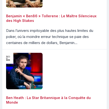
Benjamin « Ben86 » Tollerene : Le Maître Silencieux
des High Stakes
Dans l’univers impitoyable des plus hautes limites du
poker, où la moindre erreur technique se paie des
centaines de milliers de dollars, Benjamin...
Ben Heath : La Star Britannique à la Conquête du
Monde