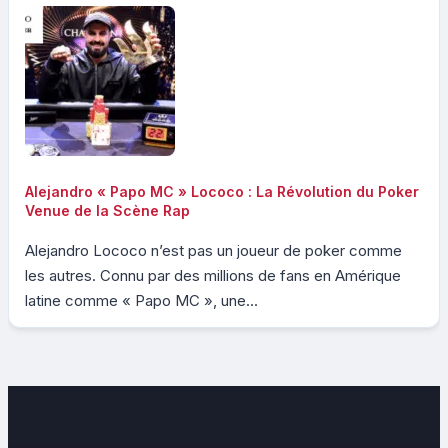
Alejandro « Papo MC » Lococo : La Révolution du Poker
Venue de la Scène Rap
Alejandro Lococo n’est pas un joueur de poker comme
les autres. Connu par des millions de fans en Amérique
latine comme « Papo MC », une...