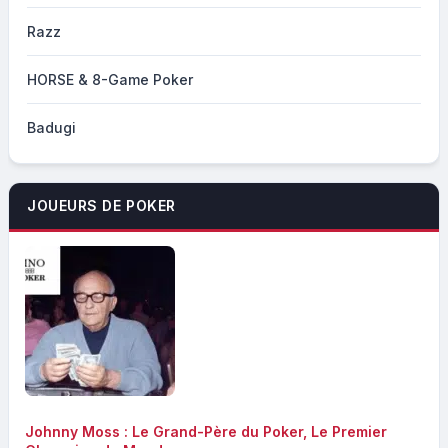
Razz
HORSE & 8-Game Poker
Badugi
JOUEURS DE POKER
Johnny Moss : Le Grand-Père du Poker, Le Premier