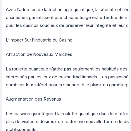
Avec l’adoption de la technologie quantique, la sécurité et l’
quantiques garantissent que chaque tirage est effectué de man
pour les casinos soucieux de préserver leur intégrité et leur cré
L’Impact Sur l’Industrie du Casino
Attraction de Nouveaux Marchés
La roulette quantique n’attire pas seulement les habitués des
intéressés par les jeux de casino traditionnels. Les passionné
combiner leur intérêt pour la science et le plaisir du gambling.
Augmentation des Revenus
Les casinos qui intègrent la roulette quantique dans leur offre
plus de visiteurs désireux de tester une nouvelle forme de di
établissements.