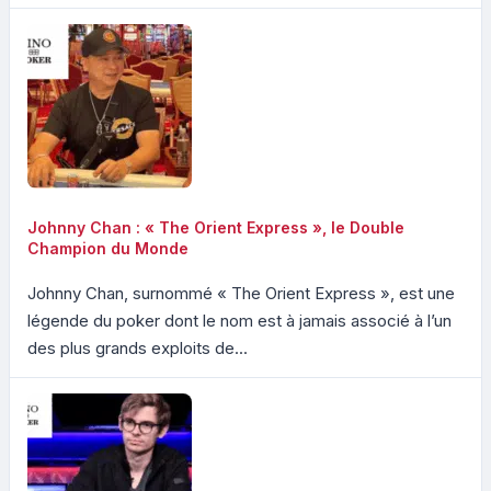
Johnny Chan : « The Orient Express », le Double
Champion du Monde
Johnny Chan, surnommé « The Orient Express », est une
légende du poker dont le nom est à jamais associé à l’un
des plus grands exploits de...