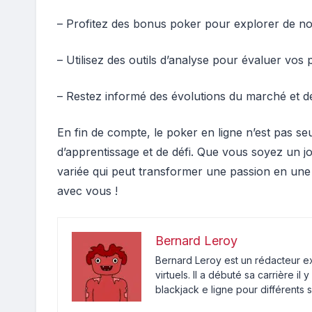
– Profitez des bonus poker pour explorer de no
– Utilisez des outils d’analyse pour évaluer vos 
– Restez informé des évolutions du marché et d
En fin de compte, le poker en ligne n’est pas s
d’apprentissage et de défi. Que vous soyez un jo
variée qui peut transformer une passion en une v
avec vous !
Bernard Leroy
Bernard Leroy est un rédacteur e
virtuels. Il a débuté sa carrière il
blackjack e ligne pour différents 