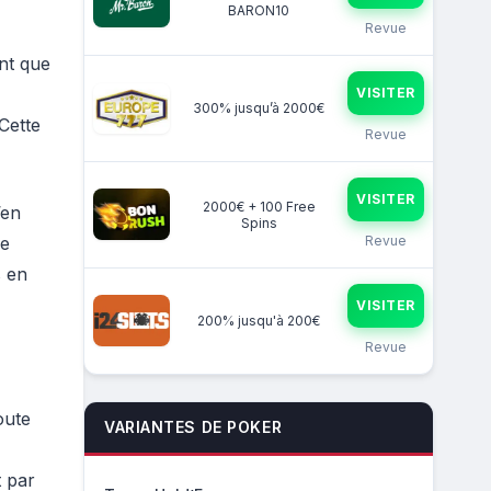
BARON10
Revue
nt que
VISITER
300% jusqu’à 2000€
Cette
Revue
VISITER
2000€ + 100 Free
’en
Spins
de
Revue
s en
VISITER
200% jusqu'à 200€
Revue
oute
VARIANTES DE POKER
t par