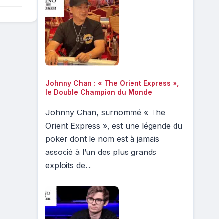
Johnny Chan : « The Orient Express »,
le Double Champion du Monde
Johnny Chan, surnommé « The
Orient Express », est une légende du
poker dont le nom est à jamais
associé à l’un des plus grands
exploits de...