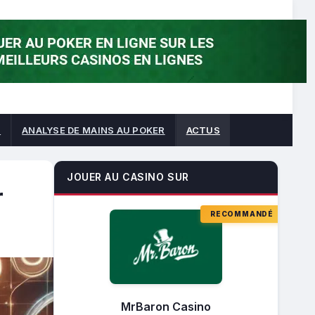
S
ANALYSE DE MAINS AU POKER
ACTUS
JOUER AU CASINO SUR
r
MrBaron Casino