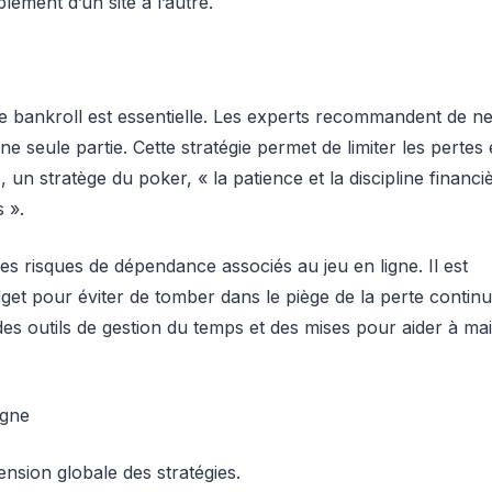
ement d’un site à l’autre.
de bankroll est essentielle. Les experts recommandent de n
 seule partie. Cette stratégie permet de limiter les pertes 
 un stratège du poker, « la patience et la discipline financi
 ».
s risques de dépendance associés au jeu en ligne. Il est
dget pour éviter de tomber dans le piège de la perte continu
es outils de gestion du temps et des mises pour aider à mai
igne
nsion globale des stratégies.