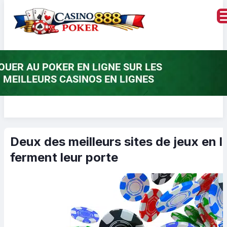
Deux des meilleurs sites de jeux en l
ferment leur porte