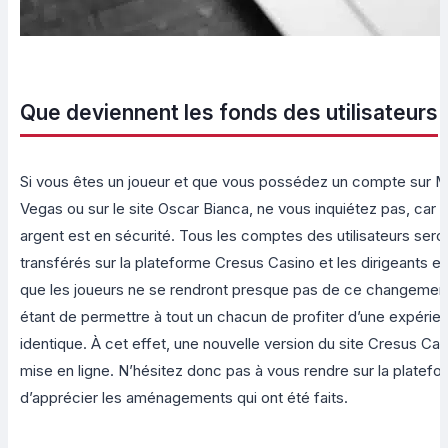
Que deviennent les fonds des utilisateurs
Si vous êtes un joueur et que vous possédez un compte sur 
Vegas ou sur le site Oscar Bianca, ne vous inquiétez pas, car 
argent est en sécurité. Tous les comptes des utilisateurs sero
transférés sur la plateforme Cresus Casino et les dirigeants e
que les joueurs ne se rendront presque pas de ce changement
étant de permettre à tout un chacun de profiter d’une expérie
identique. À cet effet, une nouvelle version du site Cresus Cas
mise en ligne. N’hésitez donc pas à vous rendre sur la platefo
d’apprécier les aménagements qui ont été faits.