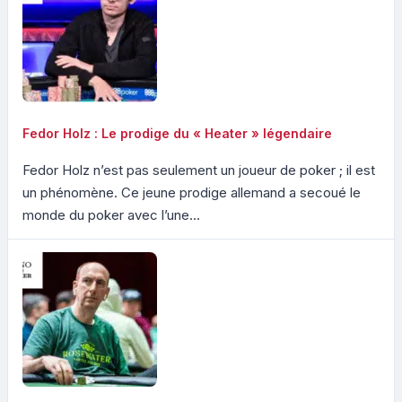
Fedor Holz : Le prodige du « Heater » légendaire
Fedor Holz n’est pas seulement un joueur de poker ; il est
un phénomène. Ce jeune prodige allemand a secoué le
monde du poker avec l’une...