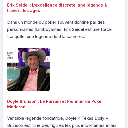
Erik Seidel : L’excellence discrète, une légende à
travers les ages
Dans un monde du poker souvent dominé par des
personnalités flamboyantes, Erik Seidel est une force
tranquille, une légende dont la carrière...
Doyle Brunson : Le Parrain et Pionnier du Poker
Moderne
Véritable légende fondatrice, Doyle « Texas Dolly »
Brunson est l’une des figures les plus importantes et les