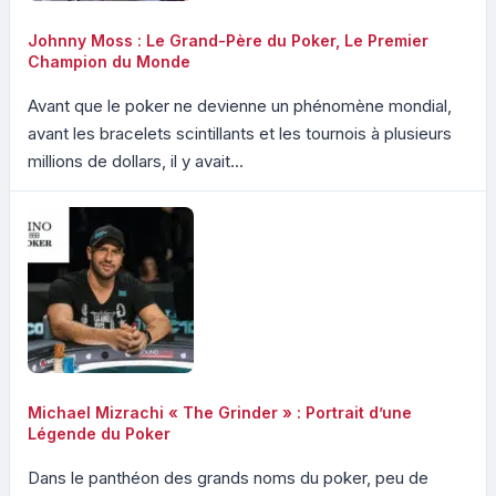
Johnny Moss : Le Grand-Père du Poker, Le Premier
Champion du Monde
Avant que le poker ne devienne un phénomène mondial,
avant les bracelets scintillants et les tournois à plusieurs
millions de dollars, il y avait...
Michael Mizrachi « The Grinder » : Portrait d’une
Légende du Poker
Dans le panthéon des grands noms du poker, peu de