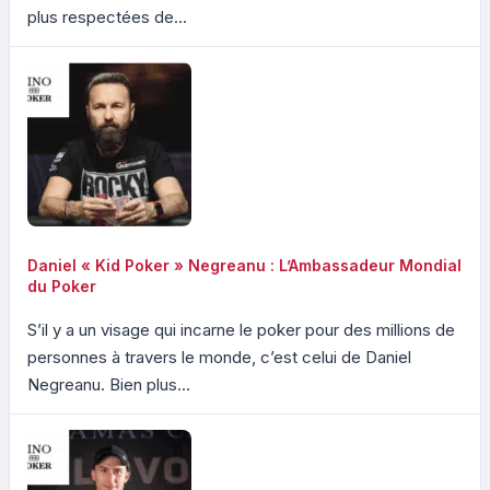
plus respectées de...
Daniel « Kid Poker » Negreanu : L’Ambassadeur Mondial
du Poker
S’il y a un visage qui incarne le poker pour des millions de
personnes à travers le monde, c’est celui de Daniel
Negreanu. Bien plus...