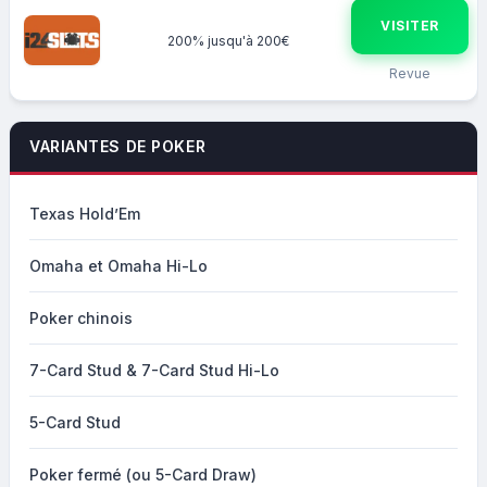
VISITER
200% jusqu'à 200€
Revue
VARIANTES DE POKER
Texas Hold’Em
Omaha et Omaha Hi-Lo
Poker chinois
7-Card Stud & 7-Card Stud Hi-Lo
5-Card Stud
Poker fermé (ou 5-Card Draw)