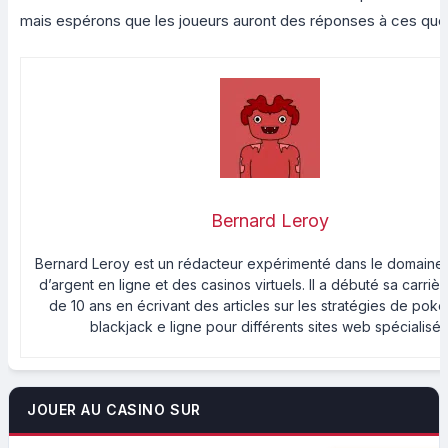
mais espérons que les joueurs auront des réponses à ces que
Bernard Leroy
Bernard Leroy est un rédacteur expérimenté dans le domaine
d’argent en ligne et des casinos virtuels. Il a débuté sa carrière
de 10 ans en écrivant des articles sur les stratégies de poke
blackjack e ligne pour différents sites web spécialisés
JOUER AU CASINO SUR