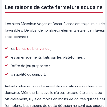
Les raisons de cette fermeture soudaine
Les sites Monsieur Vegas et Oscar Bianca ont toujours eu des 
favorables. De plus, de nombreux éléments étaient en faveur
sites comme :
les
bonus de bienvenue
;
les aménagements faits par les plateformes ;
l’offre de jeu proposée ;
la rapidité du support.
Autant d’éléments qui faisaient de ces sites des références da
domaine. Même si la nouvelle n’a pas encore été annoncée
officiellement, il y a de moins en moins de doutes quant à cett
fermeture. Les raisons de cette décision ne sont pas encore 