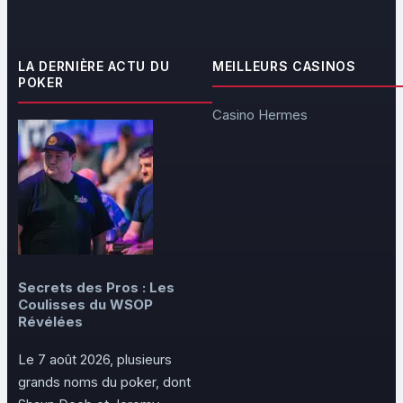
LA DERNIÈRE ACTU DU
MEILLEURS CASINOS
POKER
Casino Hermes
Secrets des Pros : Les
Coulisses du WSOP
Révélées
Le 7 août 2026, plusieurs
grands noms du poker, dont