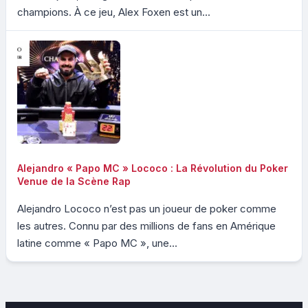
champions. À ce jeu, Alex Foxen est un...
Alejandro « Papo MC » Lococo : La Révolution du Poker
Venue de la Scène Rap
Alejandro Lococo n’est pas un joueur de poker comme
les autres. Connu par des millions de fans en Amérique
latine comme « Papo MC », une...