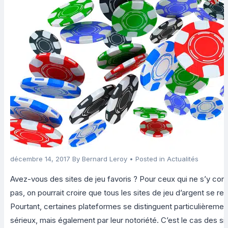
décembre 14, 2017
By
Bernard Leroy
• Posted in
Actualités
Avez-vous des sites de jeu favoris ? Pour ceux qui ne s’y con
pas, on pourrait croire que tous les sites de jeu d’argent se r
Pourtant, certaines plateformes se distinguent particulièrement
sérieux, mais également par leur notoriété. C’est le cas des si