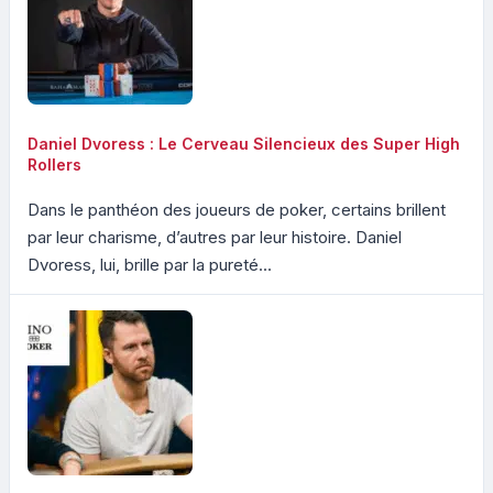
Daniel Dvoress : Le Cerveau Silencieux des Super High
Rollers
Dans le panthéon des joueurs de poker, certains brillent
par leur charisme, d’autres par leur histoire. Daniel
Dvoress, lui, brille par la pureté...