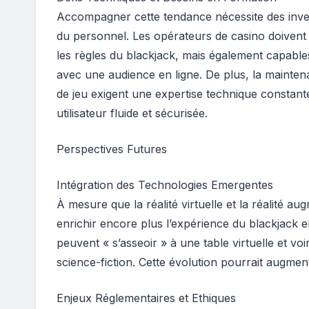
Accompagner cette tendance nécessite des inves
du personnel. Les opérateurs de casino doivent
les règles du blackjack, mais également capables
avec une audience en ligne. De plus, la mainten
de jeu exigent une expertise technique constant
utilisateur fluide et sécurisée.
Perspectives Futures
Intégration des Technologies Emergentes
À mesure que la réalité virtuelle et la réalité a
enrichir encore plus l’expérience du blackjack 
peuvent « s’asseoir » à une table virtuelle et voi
science-fiction. Cette évolution pourrait augment
Enjeux Réglementaires et Ethiques