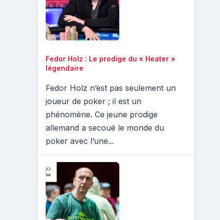
Fedor Holz : Le prodige du « Heater »
légendaire
Fedor Holz n’est pas seulement un
joueur de poker ; il est un
phénomène. Ce jeune prodige
allemand a secoué le monde du
poker avec l’une...