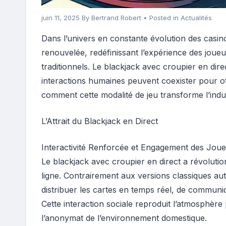
juin 11, 2025
By
Bertrand Robert
• Posted in
Actualités
Dans l’univers en constante évolution des casi
renouvelée, redéfinissant l’expérience des joueu
traditionnels. Le blackjack avec croupier en dire
interactions humaines peuvent coexister pour of
comment cette modalité de jeu transforme l’indus
L’Attrait du Blackjack en Direct
Interactivité Renforcée et Engagement des Jou
Le blackjack avec croupier en direct a révolutio
ligne. Contrairement aux versions classiques au
distribuer les cartes en temps réel, de communiqu
Cette interaction sociale reproduit l’atmosphère 
l’anonymat de l’environnement domestique.