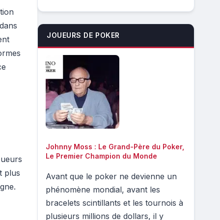
tion
 dans
JOUEURS DE POKER
ent
formes
ce
Johnny Moss : Le Grand-Père du Poker,
Le Premier Champion du Monde
oueurs
t plus
Avant que le poker ne devienne un
igne.
phénomène mondial, avant les
bracelets scintillants et les tournois à
plusieurs millions de dollars, il y