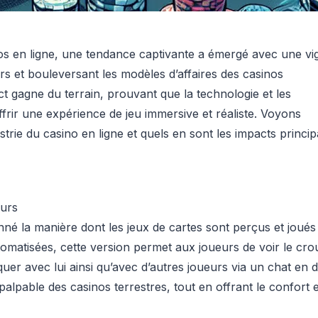
nos en ligne, une tendance captivante a émergé avec une vi
rs et bouleversant les modèles d’affaires des casinos
ct gagne du terrain, prouvant que la technologie et les
frir une expérience de jeu immersive et réaliste. Voyons
trie du casino en ligne et quels en sont les impacts princip
eurs
nné la manière dont les jeux de cartes sont perçus et joués
tomatisées, cette version permet aux joueurs de voir le cro
er avec lui ainsi qu’avec d’autres joueurs via un chat en di
palpable des casinos terrestres, tout en offrant le confort e