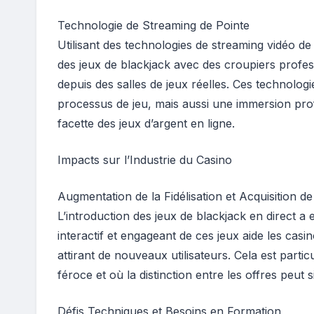
Technologie de Streaming de Pointe
Utilisant des technologies de streaming vidéo de 
des jeux de blackjack avec des croupiers prof
depuis des salles de jeux réelles. Ces technolo
processus de jeu, mais aussi une immersion prof
facette des jeux d’argent en ligne.
Impacts sur l’Industrie du Casino
Augmentation de la Fidélisation et Acquisition d
L’introduction des jeux de blackjack en direct a eu
interactif et engageant de ces jeux aide les casin
attirant de nouveaux utilisateurs. Cela est par
féroce et où la distinction entre les offres peut
Défis Techniques et Besoins en Formation