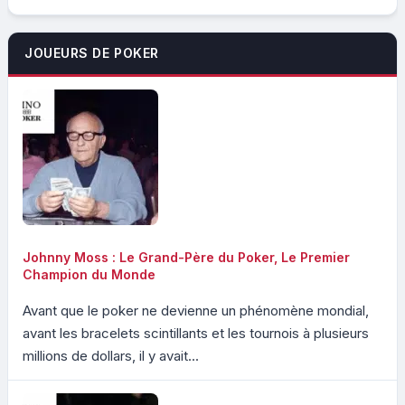
JOUEURS DE POKER
Johnny Moss : Le Grand-Père du Poker, Le Premier
Champion du Monde
Avant que le poker ne devienne un phénomène mondial,
avant les bracelets scintillants et les tournois à plusieurs
millions de dollars, il y avait...