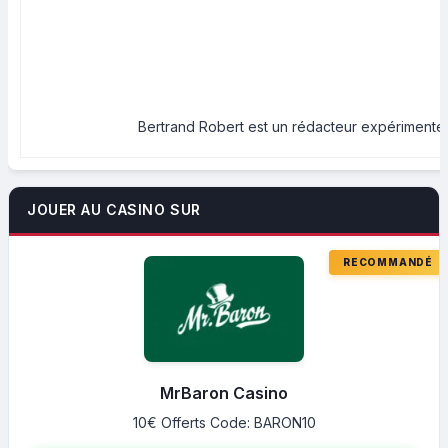
Bertrand Robert est un rédacteur expérimenté 
JOUER AU CASINO SUR
MrBaron Casino
10€ Offerts Code: BARON10