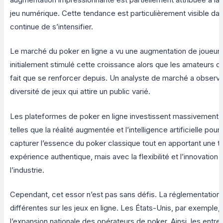
jeu numérique. Cette tendance est particulièrement visible dan
continue de s’intensifier.
Le marché du poker en ligne a vu une augmentation de joueur
initialement stimulé cette croissance alors que les amateurs 
fait que se renforcer depuis. Un analyste de marché a observ
diversité de jeux qui attire un public varié.
Les plateformes de poker en ligne investissent massivement da
telles que la réalité augmentée et l’intelligence artificielle 
capturer l’essence du poker classique tout en apportant une 
expérience authentique, mais avec la flexibilité et l’innovation
l’industrie.
Cependant, cet essor n’est pas sans défis. La réglementation 
différentes sur les jeux en ligne. Les États-Unis, par exemple, 
l’expansion nationale des opérateurs de poker. Ainsi, les entr