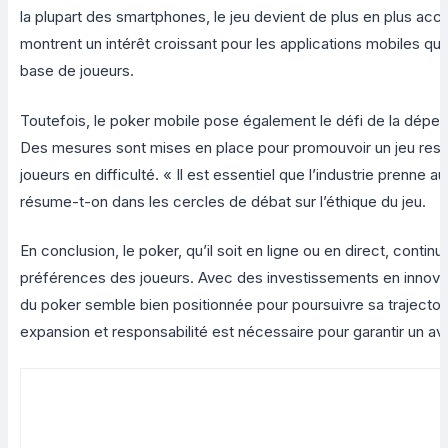
la plupart des smartphones, le jeu devient de plus en plus acces
montrent un intérêt croissant pour les applications mobiles qui
base de joueurs.
Toutefois, le poker mobile pose également le défi de la dépen
Des mesures sont mises en place pour promouvoir un jeu respo
joueurs en difficulté. « Il est essentiel que l’industrie prenne
résume-t-on dans les cercles de débat sur l’éthique du jeu.
En conclusion, le poker, qu’il soit en ligne ou en direct, conti
préférences des joueurs. Avec des investissements en innovatio
du poker semble bien positionnée pour poursuivre sa trajectoi
expansion et responsabilité est nécessaire pour garantir un av