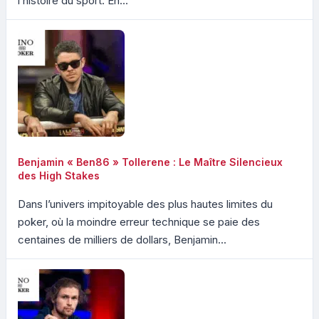
l’histoire du sport. En...
Benjamin « Ben86 » Tollerene : Le Maître Silencieux
des High Stakes
Dans l’univers impitoyable des plus hautes limites du
poker, où la moindre erreur technique se paie des
centaines de milliers de dollars, Benjamin...