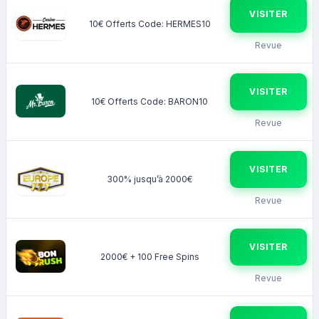
VISITER
10€ Offerts Code: HERMES10
Revue
VISITER
10€ Offerts Code: BARON10
Revue
VISITER
300% jusqu’à 2000€
Revue
VISITER
2000€ + 100 Free Spins
Revue