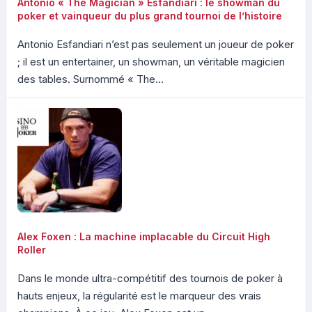
Antonio « The Magician » Esfandiari : le showman du
poker et vainqueur du plus grand tournoi de l’histoire
Antonio Esfandiari n’est pas seulement un joueur de poker
; il est un entertainer, un showman, un véritable magicien
des tables. Surnommé « The...
Alex Foxen : La machine implacable du Circuit High
Roller
Dans le monde ultra-compétitif des tournois de poker à
hauts enjeux, la régularité est le marqueur des vrais