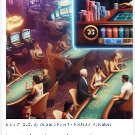
mars 31, 2025
By
Bertrand Robert
• Posted in
Actualités