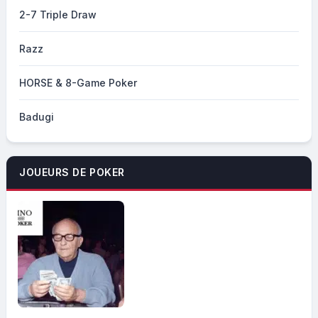
2-7 Triple Draw
Razz
HORSE & 8-Game Poker
Badugi
JOUEURS DE POKER