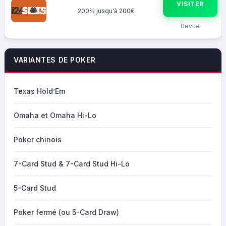
VISITER
200% jusqu'à 200€
Revue
VARIANTES DE POKER
Texas Hold’Em
Omaha et Omaha Hi-Lo
Poker chinois
7-Card Stud & 7-Card Stud Hi-Lo
5-Card Stud
Poker fermé (ou 5-Card Draw)