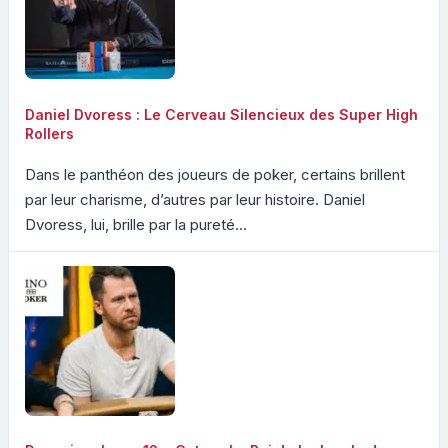
Daniel Dvoress : Le Cerveau Silencieux des Super High
Rollers
Dans le panthéon des joueurs de poker, certains brillent
par leur charisme, d’autres par leur histoire. Daniel
Dvoress, lui, brille par la pureté...