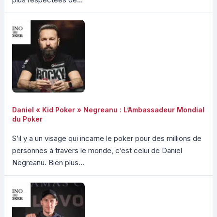
Daniel « Kid Poker » Negreanu : L’Ambassadeur Mondial
du Poker
S’il y a un visage qui incarne le poker pour des millions de
personnes à travers le monde, c’est celui de Daniel
Negreanu. Bien plus...