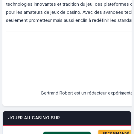
technologies innovantes et tradition du jeu, ces plateformes o
pour les amateurs de jeux de casino. Avec des avancées techn
seulement prometteur mais aussi enclin à redéfinir les standards
Bertrand Robert est un rédacteur expérimenté 
JOUER AU CASINO SUR