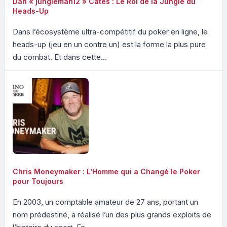
Dan « jungleman12 » Cates : Le Roi de la Jungle du
Heads-Up
Dans l’écosystème ultra-compétitif du poker en ligne, le
heads-up (jeu en un contre un) est la forme la plus pure
du combat. Et dans cette...
Chris Moneymaker : L’Homme qui a Changé le Poker
pour Toujours
En 2003, un comptable amateur de 27 ans, portant un
nom prédestiné, a réalisé l’un des plus grands exploits de