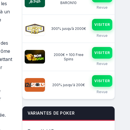
 les
BARON10
Revue
 à un
e
VISITER
300% jusqu’à 2000€
Revue
 des
érôme
VISITER
2000€ + 100 Free
ettant
Spins
Revue
ur
VISITER
200% jusqu'à 200€
e
Revue
r
VARIANTES DE POKER
ée.