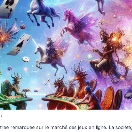
és
rée remarquée sur le marché des jeux en ligne. La société