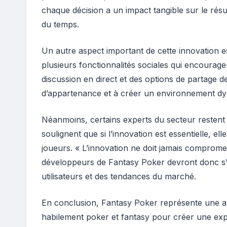
chaque décision a un impact tangible sur le résul
du temps.
Un autre aspect important de cette innovation 
plusieurs fonctionnalités sociales qui encourage
discussion en direct et des options de partage de
d’appartenance et à créer un environnement dy
Néanmoins, certains experts du secteur restent 
soulignent que si l’innovation est essentielle, el
joueurs. « L’innovation ne doit jamais compromett
développeurs de Fantasy Poker devront donc s’a
utilisateurs et des tendances du marché.
En conclusion, Fantasy Poker représente une ava
habilement poker et fantasy pour créer une expé