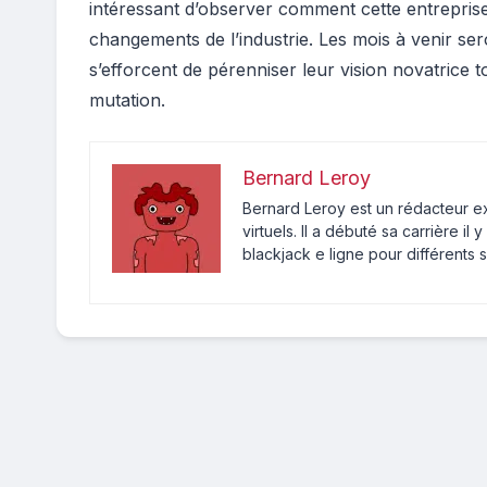
intéressant d’observer comment cette entreprise 
changements de l’industrie. Les mois à venir ser
s’efforcent de pérenniser leur vision novatrice
mutation.
Bernard Leroy
Bernard Leroy est un rédacteur e
virtuels. Il a débuté sa carrière il
blackjack e ligne pour différents 