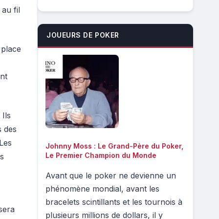
au fil
JOUEURS DE POKER
 place
ent
Ils
s des
 Les
Johnny Moss : Le Grand-Père du Poker,
Le Premier Champion du Monde
es
Avant que le poker ne devienne un
phénomène mondial, avant les
bracelets scintillants et les tournois à
sera
plusieurs millions de dollars, il y