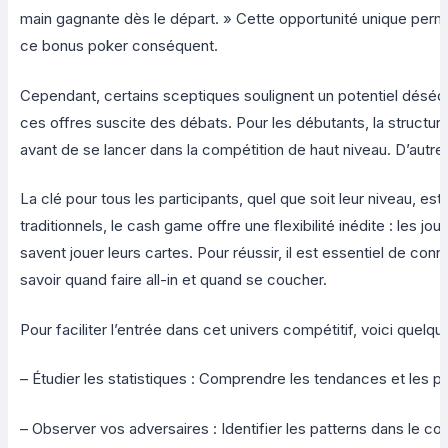
main gagnante dès le départ. » Cette opportunité unique perm
ce bonus poker conséquent.
Cependant, certains sceptiques soulignent un potentiel déséquil
ces offres suscite des débats. Pour les débutants, la structur
avant de se lancer dans la compétition de haut niveau. D’autre
La clé pour tous les participants, quel que soit leur niveau,
traditionnels, le cash game offre une flexibilité inédite : les j
savent jouer leurs cartes. Pour réussir, il est essentiel de conn
savoir quand faire all-in et quand se coucher.
Pour faciliter l’entrée dans cet univers compétitif, voici quel
– Étudier les statistiques : Comprendre les tendances et les pr
– Observer vos adversaires : Identifier les patterns dans le c