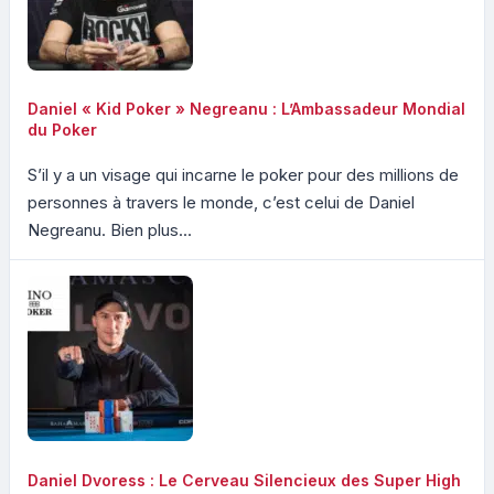
Daniel « Kid Poker » Negreanu : L’Ambassadeur Mondial
du Poker
S’il y a un visage qui incarne le poker pour des millions de
personnes à travers le monde, c’est celui de Daniel
Negreanu. Bien plus...
Daniel Dvoress : Le Cerveau Silencieux des Super High