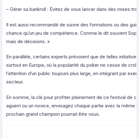
– Gérer sa bankroll : Évitez de vous lancer dans des mises tro
Il est aussi recommandé de suivre des formations ou des guides
chance qu’un jeu de compétence. Comme le dit souvent Sophie,
mais de décisions. »
En parallèle, certains experts prévoient que de telles initiati
surtout en Europe, où la popularité du poker ne cesse de croît
l’attention d’un public toujours plus large, en intégrant par
secteur.
En somme, la clé pour profiter pleinement de ce festival de 
aguerri ou un novice, envisagez chaque partie avec la même inte
prochain grand champion pourrait être vous.