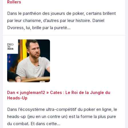
Rollers
Dans le panthéon des joueurs de poker, certains brillent
par leur charisme, d’autres par leur histoire. Daniel
Dvoress, lui, brille par la pureté...
Dan « jungleman12 » Cates : Le Roi de la Jungle du
Heads-Up
Dans l’écosystème ultra-compétitif du poker en ligne, le
heads-up (jeu en un contre un) est la forme la plus pure
du combat. Et dans cette...