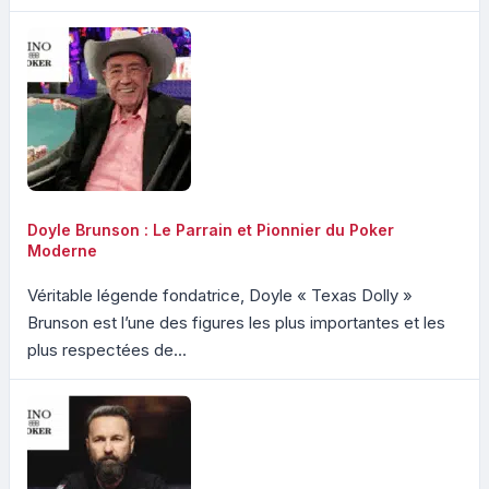
Doyle Brunson : Le Parrain et Pionnier du Poker
Moderne
Véritable légende fondatrice, Doyle « Texas Dolly »
Brunson est l’une des figures les plus importantes et les
plus respectées de...