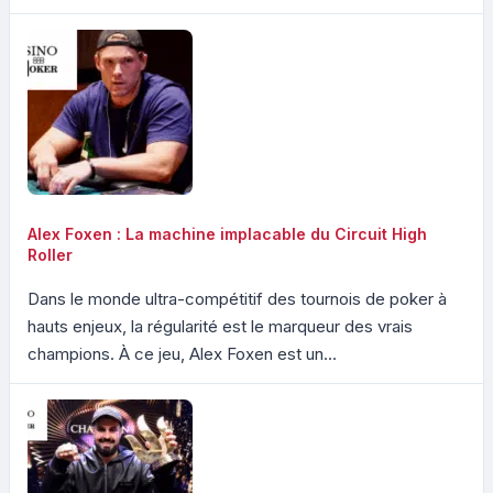
Alex Foxen : La machine implacable du Circuit High
Roller
Dans le monde ultra-compétitif des tournois de poker à
hauts enjeux, la régularité est le marqueur des vrais
champions. À ce jeu, Alex Foxen est un...