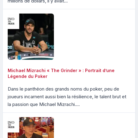
millions de dollars, il y avait...
Michael Mizrachi « The Grinder » : Portrait d’une
Légende du Poker
Dans le panthéon des grands noms du poker, peu de
joueurs incarnent aussi bien la résilience, le talent brut et
la passion que Michael Mizrachi....