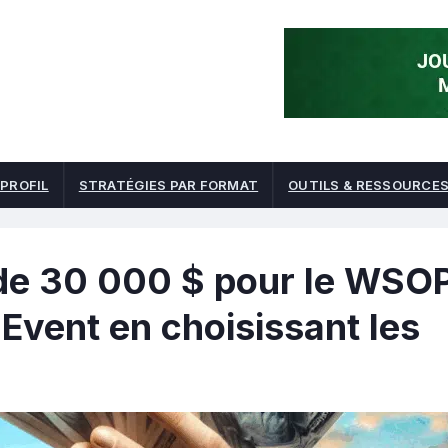
 PROFIL
STRATÉGIES PAR FORMAT
OUTILS & RESSOURCE
de 30 000 $ pour le WSO
Event en choisissant les