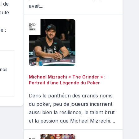
l de
avait...
oute
e :
inos
Michael Mizrachi « The Grinder » :
Portrait d’une Légende du Poker
Dans le panthéon des grands noms
du poker, peu de joueurs incarnent
aussi bien la résilience, le talent brut
et la passion que Michael Mizrachi....