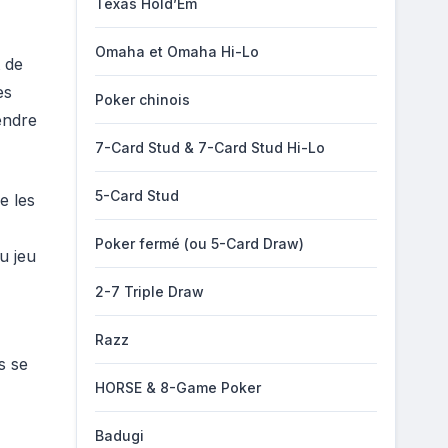
Texas Hold’Em
Omaha et Omaha Hi-Lo
 de
es
Poker chinois
endre
7-Card Stud & 7-Card Stud Hi-Lo
5-Card Stud
e les
Poker fermé (ou 5-Card Draw)
u jeu
2-7 Triple Draw
Razz
s se
HORSE & 8-Game Poker
Badugi