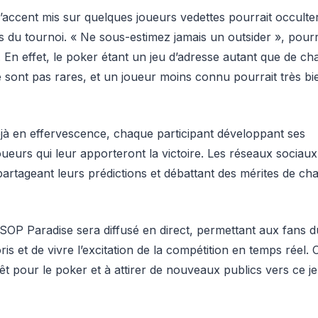
l’accent mis sur quelques joueurs vedettes pourrait occulter
s du tournoi. « Ne sous-estimez jamais un outsider », pourr
 En effet, le poker étant un jeu d’adresse autant que de ch
e sont pas rares, et un joueur moins connu pourrait très bi
éjà en effervescence, chaque participant développant ses
joueurs qui leur apporteront la victoire. Les réseaux sociaux
partageant leurs prédictions et débattant des mérites de ch
SOP Paradise sera diffusé en direct, permettant aux fans d
is et de vivre l’excitation de la compétition en temps réel. 
rêt pour le poker et à attirer de nouveaux publics vers ce j