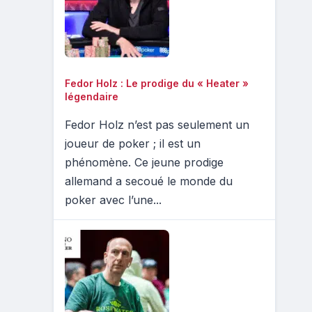
Fedor Holz : Le prodige du « Heater »
légendaire
Fedor Holz n’est pas seulement un
joueur de poker ; il est un
phénomène. Ce jeune prodige
allemand a secoué le monde du
poker avec l’une...