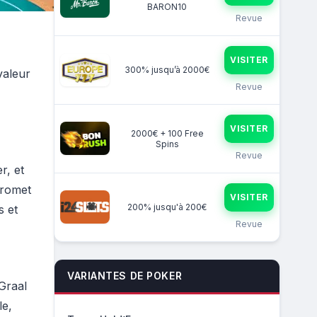
BARON10
Revue
VISITER
300% jusqu’à 2000€
valeur
Revue
VISITER
2000€ + 100 Free
Spins
Revue
r, et
promet
VISITER
200% jusqu'à 200€
s et
Revue
VARIANTES DE POKER
Graal
le,