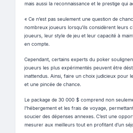
mais aussi la reconnaissance et le prestige qui
« Ce n’est pas seulement une question de chanc
nombreux joueurs lorsqu’ils considèrent leurs 
joueurs, leur style de jeu et leur capacité à ma
en compte.
Cependant, certains experts du poker soulignent 
joueurs les plus expérimentés peuvent être dést
inattendus. Ainsi, faire un choix judicieux pour 
et une pincée de chance.
Le package de 30 000 $ comprend non seulement
l’hébergement et les frais de voyage, permettan
soucier des dépenses annexes. C’est une opport
mesurer aux meilleurs tout en profitant d’un sé