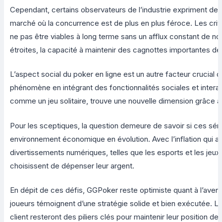
Cependant, certains observateurs de l’industrie expriment des
marché où la concurrence est de plus en plus féroce. Les criti
ne pas être viables à long terme sans un afflux constant de 
étroites, la capacité à maintenir des cagnottes importantes d
L’aspect social du poker en ligne est un autre facteur crucia
phénomène en intégrant des fonctionnalités sociales et intera
comme un jeu solitaire, trouve une nouvelle dimension grâce 
Pour les sceptiques, la question demeure de savoir si ces sér
environnement économique en évolution. Avec l’inflation qui aff
divertissements numériques, telles que les esports et les jeux v
choisissent de dépenser leur argent.
En dépit de ces défis, GGPoker reste optimiste quant à l’ave
joueurs témoignent d’une stratégie solide et bien exécutée. Le
client resteront des piliers clés pour maintenir leur position 