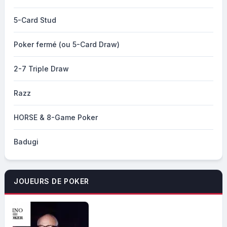
5-Card Stud
Poker fermé (ou 5-Card Draw)
2-7 Triple Draw
Razz
HORSE & 8-Game Poker
Badugi
JOUEURS DE POKER