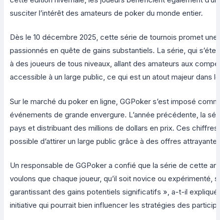
susciter l’intérêt des amateurs de poker du monde entier.
Dès le 10 décembre 2025, cette série de tournois promet une ex
passionnés en quête de gains substantiels. La série, qui s’é
à des joueurs de tous niveaux, allant des amateurs aux compéti
accessible à un large public, ce qui est un atout majeur dans l
Sur le marché du poker en ligne, GGPoker s’est imposé comme 
événements de grande envergure. L’année précédente, la série 
pays et distribuant des millions de dollars en prix. Ces chiff
possible d’attirer un large public grâce à des offres attrayantes
Un responsable de GGPoker a confié que la série de cette anné
voulons que chaque joueur, qu’il soit novice ou expérimenté, se
garantissant des gains potentiels significatifs », a-t-il expliq
initiative qui pourrait bien influencer les stratégies des particip