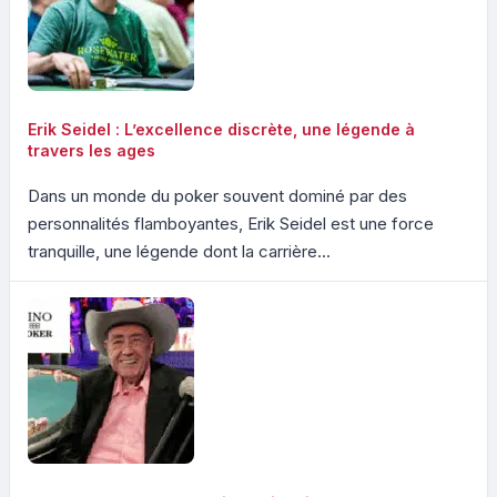
Erik Seidel : L’excellence discrète, une légende à
travers les ages
Dans un monde du poker souvent dominé par des
personnalités flamboyantes, Erik Seidel est une force
tranquille, une légende dont la carrière...