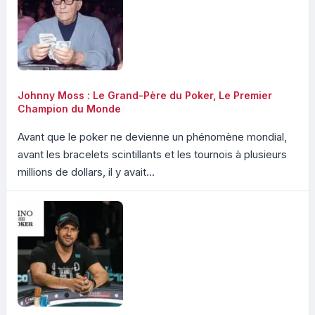
Johnny Moss : Le Grand-Père du Poker, Le Premier
Champion du Monde
Avant que le poker ne devienne un phénomène mondial,
avant les bracelets scintillants et les tournois à plusieurs
millions de dollars, il y avait...