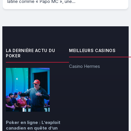
latine comme « Papo MC », une...
LA DERNIÈRE ACTU DU
MEILLEURS CASINOS
POKER
Casino Hermes
Poker en ligne : L’exploit
canadien en quête d’un