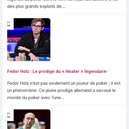
des plus grands exploits de...
Fedor Holz : Le prodige du « Heater » légendaire
Fedor Holz n’est pas seulement un joueur de poker ; il est
un phénomène. Ce jeune prodige allemand a secoué le
monde du poker avec l’une...