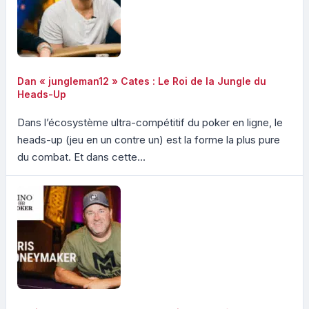
Dan « jungleman12 » Cates : Le Roi de la Jungle du
Heads-Up
Dans l’écosystème ultra-compétitif du poker en ligne, le
heads-up (jeu en un contre un) est la forme la plus pure
du combat. Et dans cette...