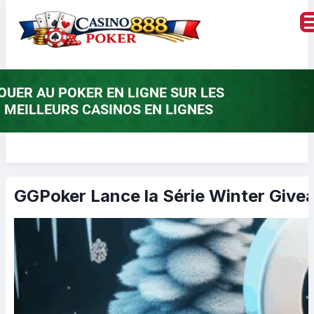
GGPoker Lance la Série Winter Givea