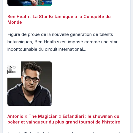
Ben Heath : La Star Britannique à la Conquête du
Monde
Figure de proue de la nouvelle génération de talents
britanniques, Ben Heath s’est imposé comme une star
incontournable du circuit international...
Antonio « The Magician » Esfandiari : le showman du
poker et vainqueur du plus grand tournoi de l’histoire