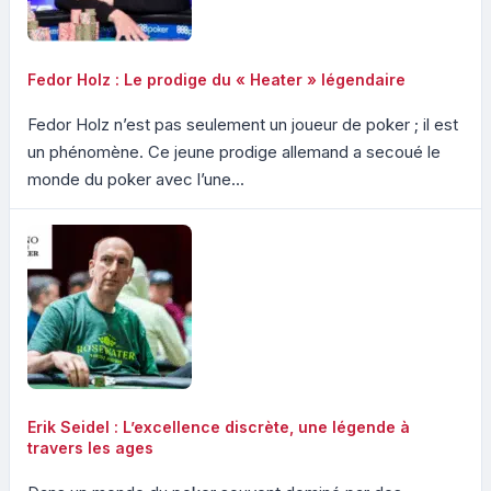
Fedor Holz : Le prodige du « Heater » légendaire
Fedor Holz n’est pas seulement un joueur de poker ; il est
un phénomène. Ce jeune prodige allemand a secoué le
monde du poker avec l’une...
Erik Seidel : L’excellence discrète, une légende à
travers les ages