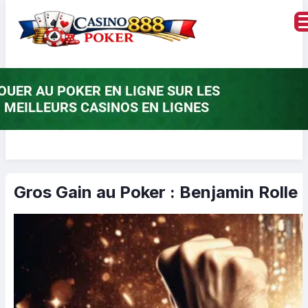
Gros Gain au Poker : Benjamin Rolle 