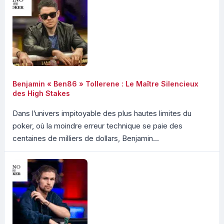
Benjamin « Ben86 » Tollerene : Le Maître Silencieux
des High Stakes
Dans l’univers impitoyable des plus hautes limites du
poker, où la moindre erreur technique se paie des
centaines de milliers de dollars, Benjamin...