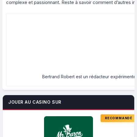
complexe et passionnant. Reste à savoir comment d’autres inté
Bertrand Robert est un rédacteur expérimenté 
JOUER AU CASINO SUR