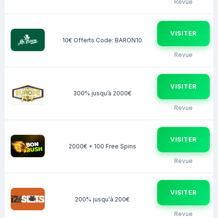
Revue
VISITER
10€ Offerts Code: BARON10
Revue
VISITER
300% jusqu’à 2000€
Revue
VISITER
2000€ + 100 Free Spins
Revue
VISITER
200% jusqu'à 200€
Revue