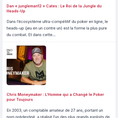
Dan « jungleman12 » Cates : Le Roi de la Jungle du
Heads-Up
Dans l’écosystème ultra-compétitif du poker en ligne, le
heads-up (jeu en un contre un) est la forme la plus pure
du combat. Et dans cette...
Chris Moneymaker : L’Homme qui a Changé le Poker
pour Toujours
En 2003, un comptable amateur de 27 ans, portant un
nom prédestiné, a réalisé l’un des plus grands exploits de