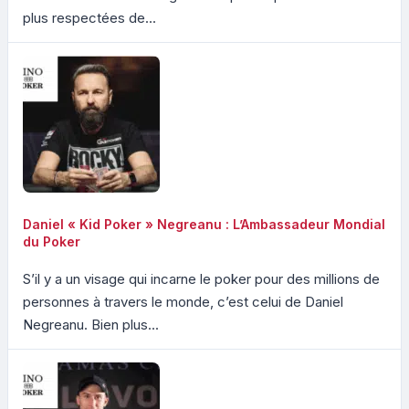
plus respectées de...
Daniel « Kid Poker » Negreanu : L’Ambassadeur Mondial
du Poker
S’il y a un visage qui incarne le poker pour des millions de
personnes à travers le monde, c’est celui de Daniel
Negreanu. Bien plus...