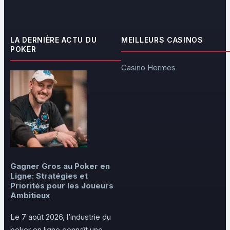
LA DERNIÈRE ACTU DU
MEILLEURS CASINOS
POKER
Casino Hermes
Gagner Gros au Poker en
Ligne: Stratégies et
Priorités pour les Joueurs
Ambitieux
Le 7 août 2026, l’industrie du
poker en ligne connaît une