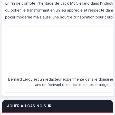
En fin de compte, l’héritage de Jack McClelland dans l’industrie
du poker, le transformant en un jeu apprécié et respecté dans
poker moderne mais aussi une source d’inspiration pour ceux qui
Bernard Leroy est un rédacteur expérimenté dans le domaine des 
ans en écrivant des articles sur les stratégies 
JOUER AU CASINO SUR