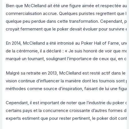
Bien que McClelland ait été une figure aimée et respectée au s
commercialisation accrue. Quelques puristes regrettent que le
quelque peu perdue dans cette transformation. Cependant, pour
croyait fermement que le poker devait évoluer pour survivre 
En 2014, McClelland a été intronisé au Poker Hall of Fame, u
de la cérémonie, il a déclaré : « Je suis honoré de voir que mo
marqué un tournant, soulignant l’importance de ceux qui, en cou
Malgré sa retraite en 2013, McClelland est resté actif dans le
vision continue d’influencer la manière dont les tournois sont
méthodes comme source d’inspiration, faisant de lui une figur
Cependant, il est important de noter que l’industrie du poker c
certains pays et la concurrence croissante d’autres formes de
experts estiment que pour rester pertinent, le poker doit conti