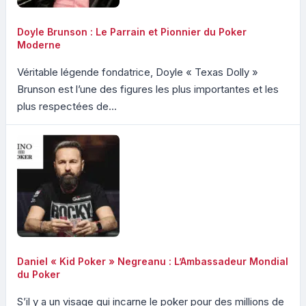
Doyle Brunson : Le Parrain et Pionnier du Poker
Moderne
Véritable légende fondatrice, Doyle « Texas Dolly »
Brunson est l’une des figures les plus importantes et les
plus respectées de...
Daniel « Kid Poker » Negreanu : L’Ambassadeur Mondial
du Poker
S’il y a un visage qui incarne le poker pour des millions de