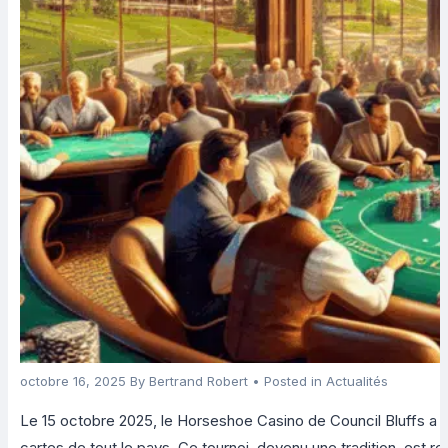
octobre 16, 2025
By
Bertrand Robert
• Posted in
Actualités
Le 15 octobre 2025, le Horseshoe Casino de Council Bluffs a a
cartes de tout le pays. Ce tournoi, devenu une tradition, est r