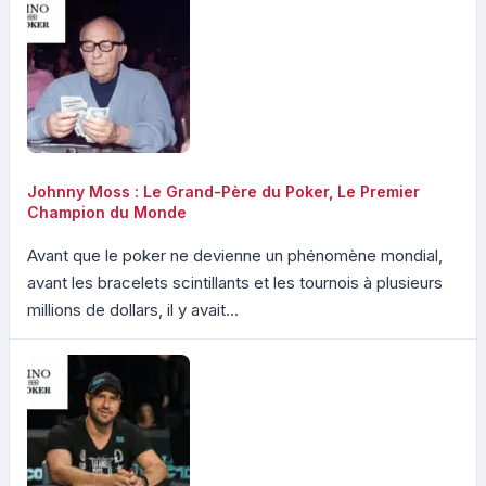
Johnny Moss : Le Grand-Père du Poker, Le Premier
Champion du Monde
Avant que le poker ne devienne un phénomène mondial,
avant les bracelets scintillants et les tournois à plusieurs
millions de dollars, il y avait...