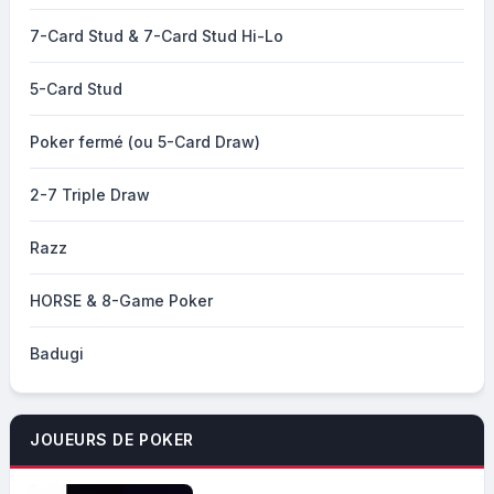
7-Card Stud & 7-Card Stud Hi-Lo
5-Card Stud
Poker fermé (ou 5-Card Draw)
2-7 Triple Draw
Razz
HORSE & 8-Game Poker
Badugi
JOUEURS DE POKER