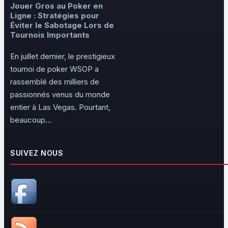
Jouer Gros au Poker en
Ligne : Stratégies pour
Éviter le Sabotage Lors de
Tournois Importants
En juillet dernier, le prestigieux
tournoi de poker WSOP a
rassemblé des milliers de
passionnés venus du monde
entier à Las Vegas. Pourtant,
beaucoup...
SUIVEZ NOUS