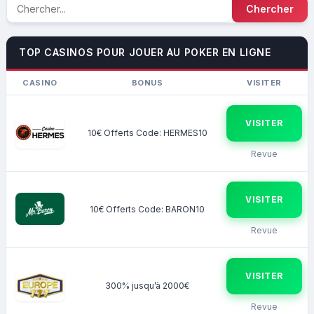
TOP CASINOS POUR JOUER AU POKER EN LIGNE
CASINO
BONUS
VISITER
VISITER
10€ Offerts Code: HERMES10
Revue
VISITER
10€ Offerts Code: BARON10
Revue
VISITER
300% jusqu’à 2000€
Revue