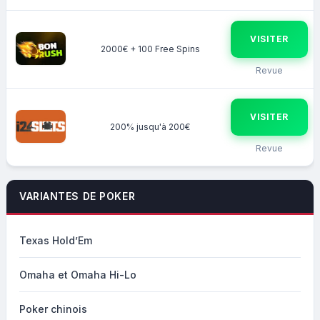
VISITER
2000€ + 100 Free Spins
Revue
VISITER
200% jusqu'à 200€
Revue
VARIANTES DE POKER
Texas Hold’Em
Omaha et Omaha Hi-Lo
Poker chinois