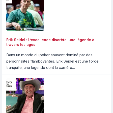
Erik Seidel : L’excellence discrète, une légende à
travers les ages
Dans un monde du poker souvent dominé par des
personnalités flamboyantes, Erik Seidel est une force
tranquille, une légende dont la carrière...