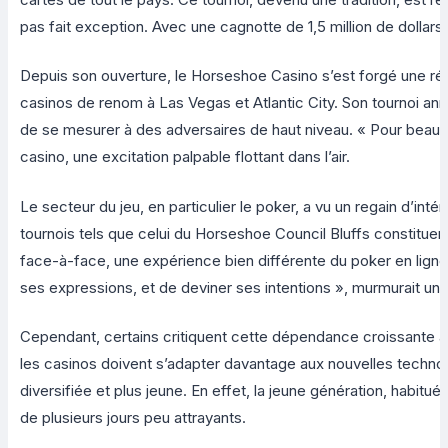
pas fait exception. Avec une cagnotte de 1,5 million de dollars,
Depuis son ouverture, le Horseshoe Casino s’est forgé une rép
casinos de renom à Las Vegas et Atlantic City. Son tournoi an
de se mesurer à des adversaires de haut niveau. « Pour beaucou
casino, une excitation palpable flottant dans l’air.
Le secteur du jeu, en particulier le poker, a vu un regain d’int
tournois tels que celui du Horseshoe Council Bluffs constitue
face-à-face, une expérience bien différente du poker en ligne. 
ses expressions, et de deviner ses intentions », murmurait un j
Cependant, certains critiquent cette dépendance croissante a
les casinos doivent s’adapter davantage aux nouvelles technol
diversifiée et plus jeune. En effet, la jeune génération, habitu
de plusieurs jours peu attrayants.