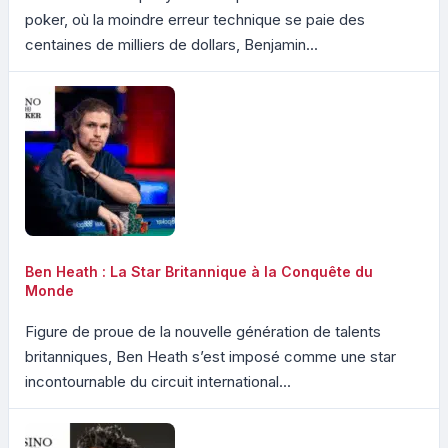
poker, où la moindre erreur technique se paie des
centaines de milliers de dollars, Benjamin...
Ben Heath : La Star Britannique à la Conquête du
Monde
Figure de proue de la nouvelle génération de talents
britanniques, Ben Heath s’est imposé comme une star
incontournable du circuit international...