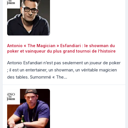
Antonio « The Magician » Esfandiari : le showman du
poker et vainqueur du plus grand tournoi de l’histoire
Antonio Esfandiari n’est pas seulement un joueur de poker
; il est un entertainer, un showman, un véritable magicien
des tables. Surnommé « The...