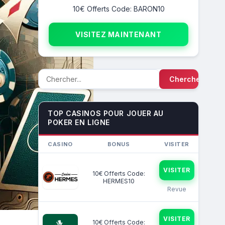
10€ Offerts Code: BARON10
VISITEZ MAINTENANT
TOP CASINOS POUR JOUER AU
POKER EN LIGNE
CASINO
BONUS
VISITER
VISITER
10€ Offerts Code:
HERMES10
Revue
VISITER
10€ Offerts Code: