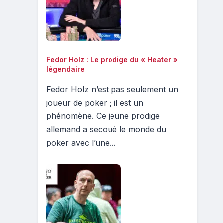
Fedor Holz : Le prodige du « Heater »
légendaire
Fedor Holz n’est pas seulement un
joueur de poker ; il est un
phénomène. Ce jeune prodige
allemand a secoué le monde du
poker avec l’une...