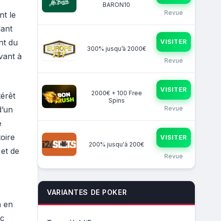
BARON10
Revue
t le
dant
nt du
VISITER
300% jusqu’à 2000€
vant à
Revue
VISITER
2000€ + 100 Free
térêt
Spins
d’un
Revue
e
toire
VISITER
200% jusqu'à 200€
et de
Revue
VARIANTES DE POKER
n en
ec