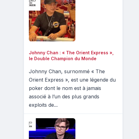
Johnny Chan : « The Orient Express »,
le Double Champion du Monde
Johnny Chan, surnommé « The
Orient Express », est une légende du
poker dont le nom est à jamais
associé à l’un des plus grands
exploits de...