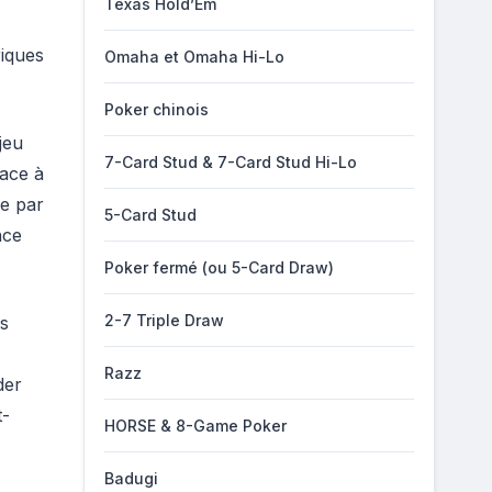
Texas Hold’Em
riques
Omaha et Omaha Hi-Lo
Poker chinois
jeu
7-Card Stud & 7-Card Stud Hi-Lo
lace à
ée par
5-Card Stud
nce
Poker fermé (ou 5-Card Draw)
2-7 Triple Draw
es
Razz
der
t-
HORSE & 8-Game Poker
Badugi