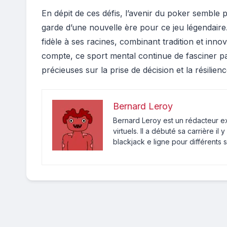
En dépit de ces défis, l’avenir du poker semble
garde d’une nouvelle ère pour ce jeu légendair
fidèle à ses racines, combinant tradition et inn
compte, ce sport mental continue de fasciner p
précieuses sur la prise de décision et la résilienc
Bernard Leroy
Bernard Leroy est un rédacteur e
virtuels. Il a débuté sa carrière il
blackjack e ligne pour différents 