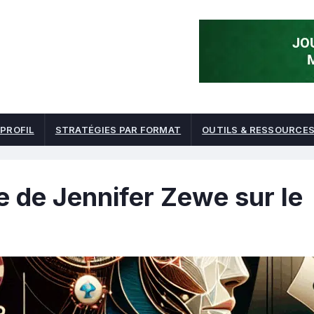
 PROFIL
STRATÉGIES PAR FORMAT
OUTILS & RESSOURCE
e de Jennifer Zewe sur le