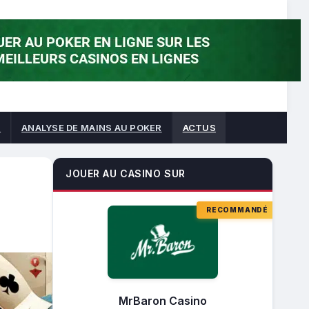
S
ANALYSE DE MAINS AU POKER
ACTUS
JOUER AU CASINO SUR
MrBaron Casino