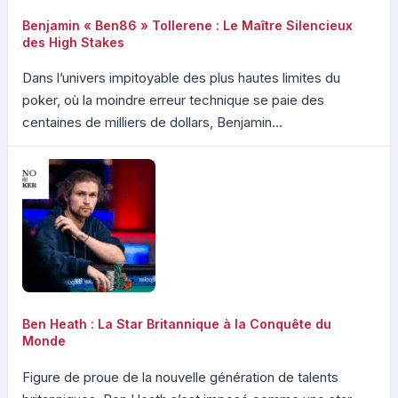
Benjamin « Ben86 » Tollerene : Le Maître Silencieux
des High Stakes
Dans l’univers impitoyable des plus hautes limites du
poker, où la moindre erreur technique se paie des
centaines de milliers de dollars, Benjamin...
Ben Heath : La Star Britannique à la Conquête du
Monde
Figure de proue de la nouvelle génération de talents