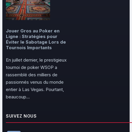
Jouer Gros au Poker en
Ligne : Stratégies pour
Éviter le Sabotage Lors de
Tournois Importants
En juillet dernier, le prestigieux
tournoi de poker WSOP a
rassemblé des milliers de
passionnés venus du monde
entier à Las Vegas. Pourtant,
beaucoup...
SUIVEZ NOUS