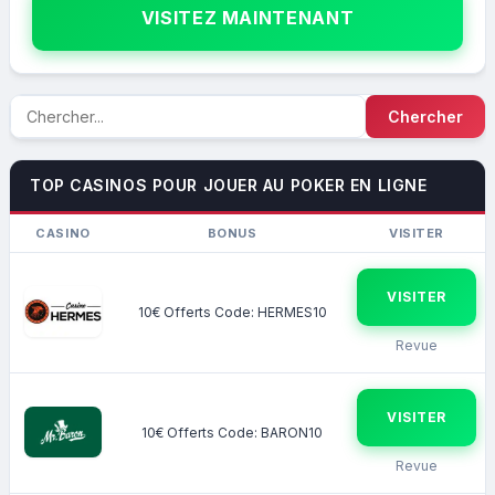
VISITEZ MAINTENANT
TOP CASINOS POUR JOUER AU POKER EN LIGNE
CASINO
BONUS
VISITER
VISITER
10€ Offerts Code: HERMES10
Revue
VISITER
10€ Offerts Code: BARON10
Revue