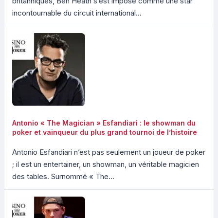
britanniques, Ben Heath s’est imposé comme une star
incontournable du circuit international...
Antonio « The Magician » Esfandiari : le showman du
poker et vainqueur du plus grand tournoi de l’histoire
Antonio Esfandiari n’est pas seulement un joueur de poker
; il est un entertainer, un showman, un véritable magicien
des tables. Surnommé « The...