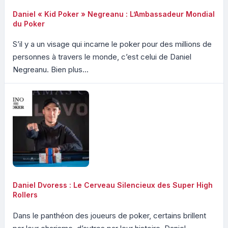
Daniel « Kid Poker » Negreanu : L’Ambassadeur Mondial
du Poker
S’il y a un visage qui incarne le poker pour des millions de
personnes à travers le monde, c’est celui de Daniel
Negreanu. Bien plus...
Daniel Dvoress : Le Cerveau Silencieux des Super High
Rollers
Dans le panthéon des joueurs de poker, certains brillent