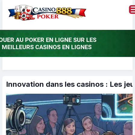
Innovation dans les casinos : Les jeu