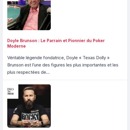
Doyle Brunson : Le Parrain et Pionnier du Poker
Moderne
Véritable légende fondatrice, Doyle « Texas Dolly »
Brunson est l’une des figures les plus importantes et les
plus respectées de...