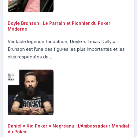
Doyle Brunson : Le Parrain et Pionnier du Poker
Moderne
Véritable légende fondatrice, Doyle « Texas Dolly »
Brunson est l’une des figures les plus importantes et les
plus respectées de...
Daniel « Kid Poker » Negreanu : L’Ambassadeur Mondial
du Poker