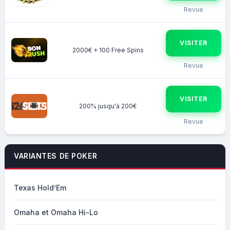
Revue
VISITER
2000€ + 100 Free Spins
Revue
VISITER
200% jusqu'à 200€
Revue
VARIANTES DE POKER
Texas Hold’Em
Omaha et Omaha Hi-Lo