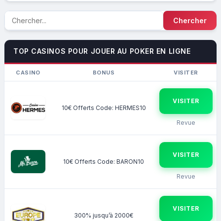
TOP CASINOS POUR JOUER AU POKER EN LIGNE
CASINO
BONUS
VISITER
VISITER
10€ Offerts Code: HERMES10
Revue
VISITER
10€ Offerts Code: BARON10
Revue
VISITER
300% jusqu’à 2000€