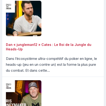
Dan « jungleman12 » Cates : Le Roi de la Jungle du
Heads-Up
Dans l’écosystème ultra-compétitif du poker en ligne, le
heads-up (jeu en un contre un) est la forme la plus pure
du combat. Et dans cette...