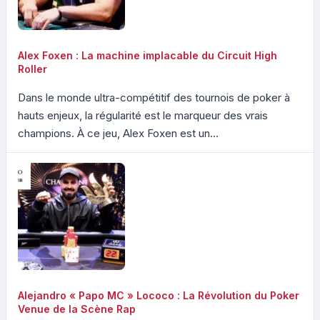
Alex Foxen : La machine implacable du Circuit High
Roller
Dans le monde ultra-compétitif des tournois de poker à
hauts enjeux, la régularité est le marqueur des vrais
champions. À ce jeu, Alex Foxen est un...
Alejandro « Papo MC » Lococo : La Révolution du Poker
Venue de la Scène Rap