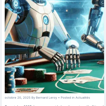
octobre 20, 2025
By
Bernard Leroy
• Posted in
Actualités