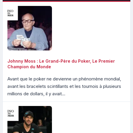
Johnny Moss : Le Grand-Père du Poker, Le Premier
Champion du Monde
Avant que le poker ne devienne un phénomène mondial,
avant les bracelets scintillants et les tournois à plusieurs
millions de dollars, il y avait...