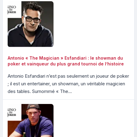
Antonio « The Magician » Esfandiari : le showman du
poker et vainqueur du plus grand tournoi de l’histoire
Antonio Esfandiari n’est pas seulement un joueur de poker
; il est un entertainer, un showman, un véritable magicien
des tables. Surnommé « The...