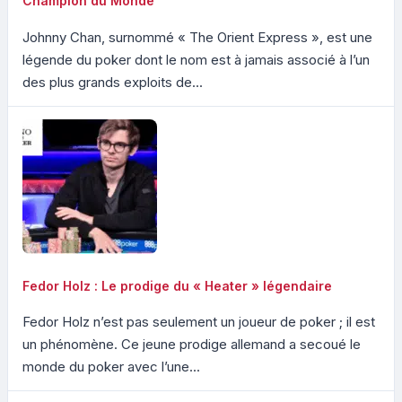
Champion du Monde
Johnny Chan, surnommé « The Orient Express », est une
légende du poker dont le nom est à jamais associé à l’un
des plus grands exploits de...
Fedor Holz : Le prodige du « Heater » légendaire
Fedor Holz n’est pas seulement un joueur de poker ; il est
un phénomène. Ce jeune prodige allemand a secoué le
monde du poker avec l’une...