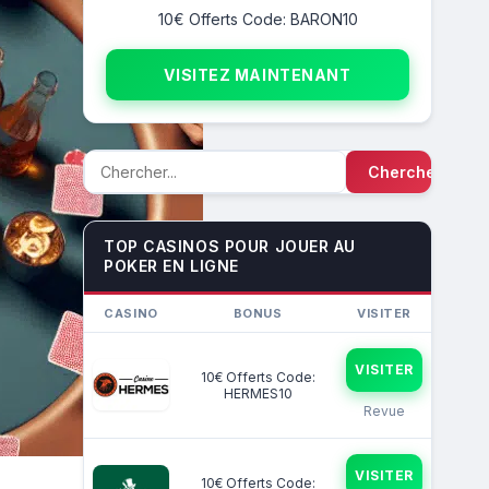
10€ Offerts Code: BARON10
VISITEZ MAINTENANT
TOP CASINOS POUR JOUER AU
POKER EN LIGNE
CASINO
BONUS
VISITER
VISITER
10€ Offerts Code:
HERMES10
Revue
VISITER
10€ Offerts Code: