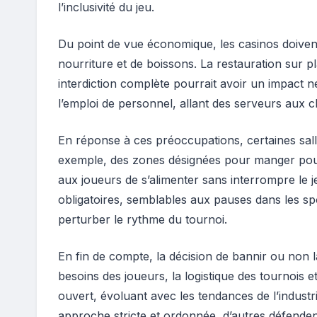
l’inclusivité du jeu.
Du point de vue économique, les casinos doivent 
nourriture et de boissons. La restauration sur 
interdiction complète pourrait avoir un impact n
l’emploi de personnel, allant des serveurs aux ch
En réponse à ces préoccupations, certaines sal
exemple, des zones désignées pour manger pourr
aux joueurs de s’alimenter sans interrompre le j
obligatoires, semblables aux pauses dans les sp
perturber le rythme du tournoi.
En fin de compte, la décision de bannir ou non la
besoins des joueurs, la logistique des tournois 
ouvert, évoluant avec les tendances de l’industri
approche stricte et ordonnée, d’autres défendent 