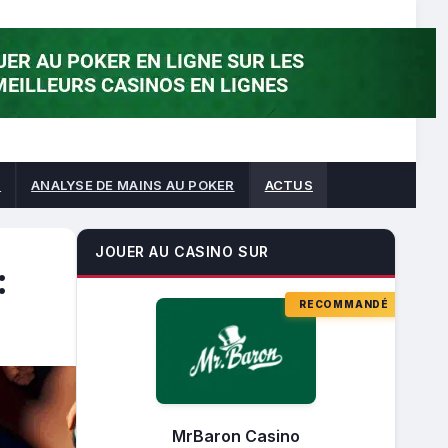
S
ANALYSE DE MAINS AU POKER
ACTUS
JOUER AU CASINO SUR
:
MrBaron Casino