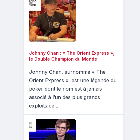
Johnny Chan : « The Orient Express »,
le Double Champion du Monde
Johnny Chan, surnommé « The
Orient Express », est une légende du
poker dont le nom est à jamais
associé à l’un des plus grands
exploits de...