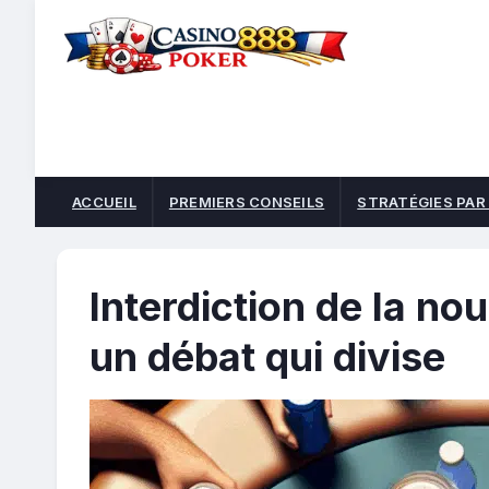
ACCUEIL
PREMIERS CONSEILS
STRATÉGIES PAR
Interdiction de la nou
un débat qui divise