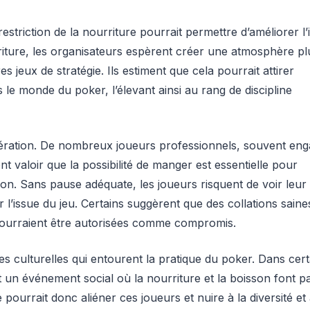
restriction de la nourriture pourrait permettre d’améliorer l
rriture, les organisateurs espèrent créer une atmosphère pl
s jeux de stratégie. Ils estiment que cela pourrait attirer
le monde du poker, l’élevant ainsi au rang de discipline
dération. De nombreux joueurs professionnels, souvent en
t valoir que la possibilité de manger est essentielle pour
ion. Sans pause adéquate, les joueurs risquent de voir leur
 l’issue du jeu. Certains suggèrent que des collations saine
pourraient être autorisées comme compromis.
ces culturelles qui entourent la pratique du poker. Dans cer
st un événement social où la nourriture et la boisson font pa
e pourrait donc aliéner ces joueurs et nuire à la diversité et