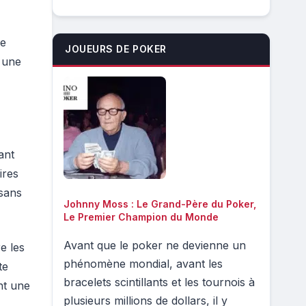
de
JOUEURS DE POKER
 une
ant
ires
 sans
Johnny Moss : Le Grand-Père du Poker,
Le Premier Champion du Monde
Avant que le poker ne devienne un
e les
phénomène mondial, avant les
te
bracelets scintillants et les tournois à
nt une
plusieurs millions de dollars, il y